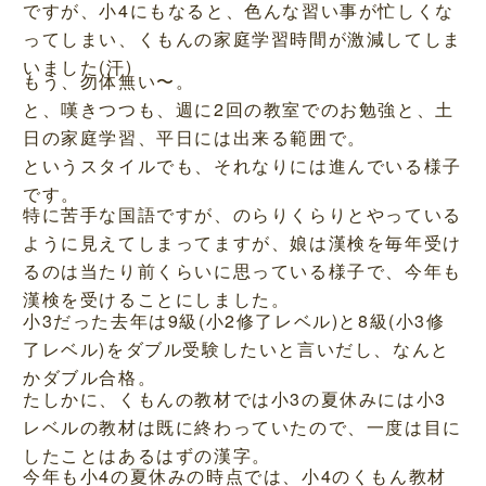
ですが、小4にもなると、色んな習い事が忙しくな
ってしまい、くもんの家庭学習時間が激減してしま
いました(汗)
もう、勿体無い〜。
と、嘆きつつも、週に2回の教室でのお勉強と、土
日の家庭学習、平日には出来る範囲で。
というスタイルでも、それなりには進んでいる様子
です。
特に苦手な国語ですが、のらりくらりとやっている
ように見えてしまってますが、娘は漢検を毎年受け
るのは当たり前くらいに思っている様子で、今年も
漢検を受けることにしました。
小3だった去年は9級(小2修了レベル)と8級(小3修
了レベル)をダブル受験したいと言いだし、なんと
かダブル合格。
たしかに、くもんの教材では小3の夏休みには小3
レベルの教材は既に終わっていたので、一度は目に
したことはあるはずの漢字。
今年も小4の夏休みの時点では、小4のくもん教材