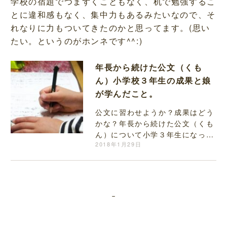
学校の宿題でつまずくこともなく、机で勉強するこ
とに違和感もなく、集中力もあるみたいなので、そ
れなりに力もついてきたのかと思ってます。(思い
たい。というのがホンネです^^:)
年長から続けた公文（くも
ん）小学校３年生の成果と娘
が学んだこと。
公文に習わせようか？成果はどう
かな？年長から続けた公文（くも
ん）について小学３年生になって
思うこと。悩んでいる方の参考
2018年1月29日
に。