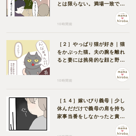
とは限らない。満場一致でコ
ワいと認定された意外な体験
10時間前
［２］やっぱり猫が好き｜猫
をかぶった猫。夫の腕を離れ
ると妻には挑発的な顔と野太
い鳴き声
10時間前
［１４］嫁いびり義母｜少し
休んだだけで義母の肩を持ち
家事当番をしなかったと責め
る夫