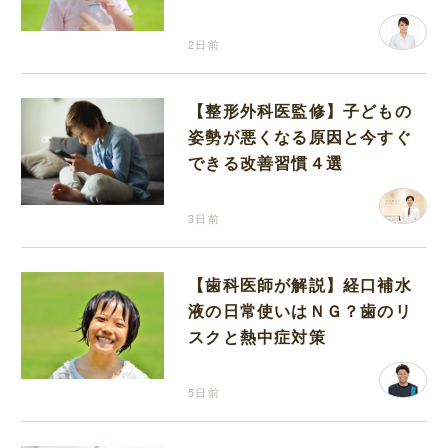
分補給の注意点
2日前
【整形外科医監修】子どもの
姿勢が悪くなる原因と今すぐ
できる改善習慣４選
3日前
【歯科医師が解説】経口補水
液の日常使いはＮＧ？歯のリ
スクと熱中症対策
5日前