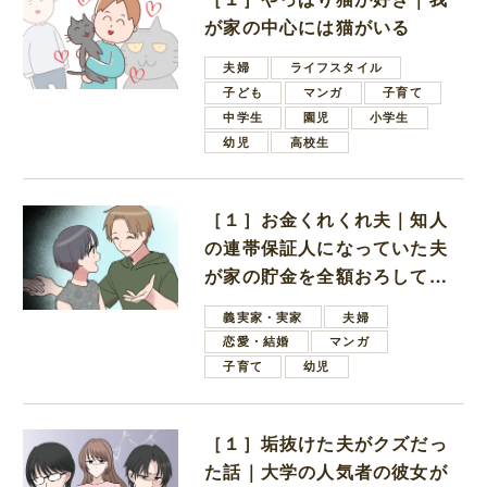
が家の中心には猫がいる
夫婦
ライフスタイル
子ども
マンガ
子育て
中学生
園児
小学生
幼児
高校生
［１］お金くれくれ夫｜知人
の連帯保証人になっていた夫
が家の貯金を全額おろしてほ
しいと言ってきた
義実家・実家
夫婦
恋愛・結婚
マンガ
子育て
幼児
［１］垢抜けた夫がクズだっ
た話｜大学の人気者の彼女が