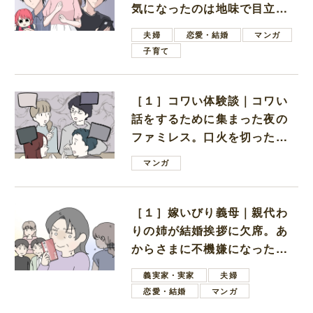
気になったのは地味で目立た
ない男子学生
夫婦
恋愛・結婚
マンガ
子育て
［１］コワい体験談｜コワい
話をするために集まった夜の
ファミレス。口火を切ったの
は電車好きの男の子ママ
マンガ
［１］嫁いびり義母｜親代わ
りの姉が結婚挨拶に欠席。あ
からさまに不機嫌になった義
母
義実家・実家
夫婦
恋愛・結婚
マンガ