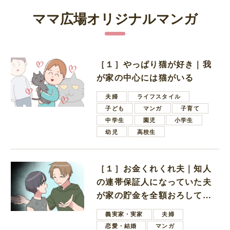
ママ広場オリジナルマンガ
［１］やっぱり猫が好き｜我
が家の中心には猫がいる
夫婦
ライフスタイル
子ども
マンガ
子育て
中学生
園児
小学生
幼児
高校生
［１］お金くれくれ夫｜知人
の連帯保証人になっていた夫
が家の貯金を全額おろしてほ
しいと言ってきた
義実家・実家
夫婦
恋愛・結婚
マンガ