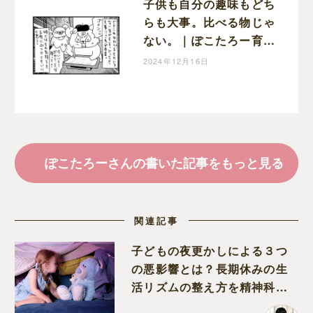
子供も自分の趣味もどち
らも大事。比べる物じゃ
ない。｜ぽこたろー育児
漫画
2024年12月16日
ぽこたろーさんの書いた記事をもっと見る
関連記事
子どもの夜更かしによる３つ
の悪影響とは？長期休みの生
活リズムの整え方を精神科医
が解説