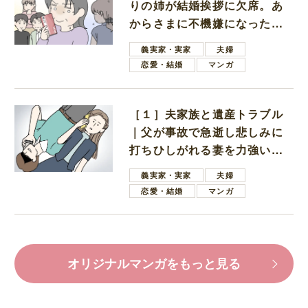
りの姉が結婚挨拶に欠席。あ
からさまに不機嫌になった義
母
義実家・実家
夫婦
恋愛・結婚
マンガ
［１］夫家族と遺産トラブル
｜父が事故で急逝し悲しみに
打ちひしがれる妻を力強い言
葉で励ます夫
義実家・実家
夫婦
恋愛・結婚
マンガ
オリジナルマンガをもっと見る