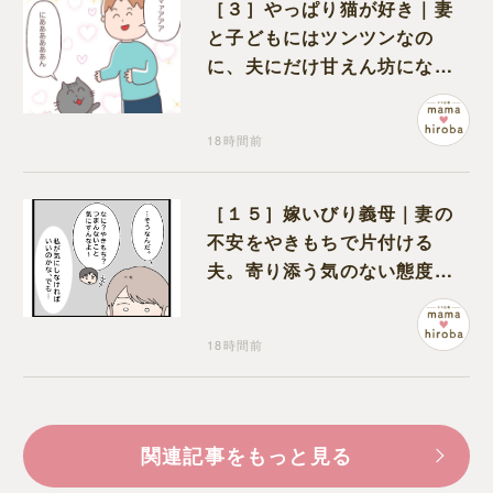
［３］やっぱり猫が好き｜妻
と子どもにはツンツンなの
に、夫にだけ甘えん坊になる
猫のギャップに癒される
18時間前
［１５］嫁いびり義母｜妻の
不安をやきもちで片付ける
夫。寄り添う気のない態度に
モヤモヤが募る
18時間前
関連記事をもっと見る