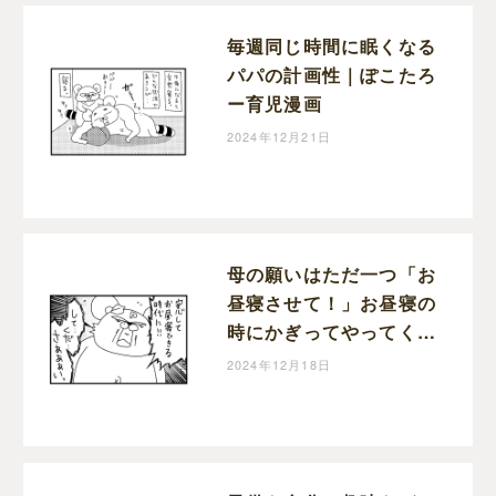
毎週同じ時間に眠くなる
パパの計画性｜ぽこたろ
ー育児漫画
2024年12月21日
母の願いはただ一つ「お
昼寝させて！」お昼寝の
時にかぎってやってくる
宣伝車｜ぽこたろー育児
2024年12月18日
漫画