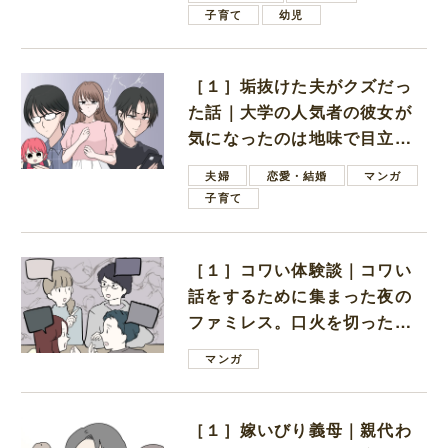
子育て
幼児
［１］垢抜けた夫がクズだっ
た話｜大学の人気者の彼女が
気になったのは地味で目立た
ない男子学生
夫婦
恋愛・結婚
マンガ
子育て
［１］コワい体験談｜コワい
話をするために集まった夜の
ファミレス。口火を切ったの
は電車好きの男の子ママ
マンガ
［１］嫁いびり義母｜親代わ