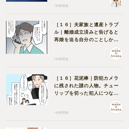
18時間前
［１６］夫家族と遺産トラブ
ル｜離婚成立済みと告げると
再婚を迫る自分のことしか考
えない元夫
18時間前
［１６］花泥棒｜防犯カメラ
に残された謎の人物。チュー
リップを切った犯人につなが
る証拠になるのか期待する
18時間前