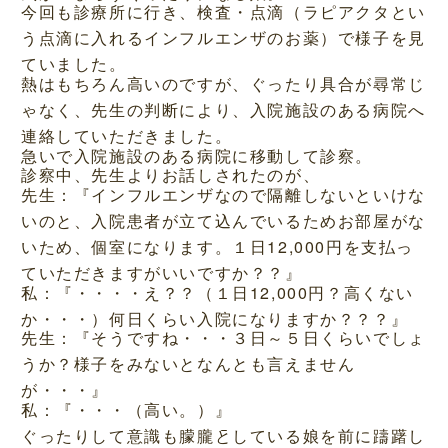
今回も診療所に行き、検査・点滴（ラピアクタとい
う点滴に入れるインフルエンザのお薬）で様子を見
ていました。
熱はもちろん高いのですが、ぐったり具合が尋常じ
ゃなく、先生の判断により、入院施設のある病院へ
連絡していただきました。
急いで入院施設のある病院に移動して診察。
診察中、先生よりお話しされたのが、
先生：『インフルエンザなので隔離しないといけな
いのと、入院患者が立て込んでいるためお部屋がな
いため、個室になります。１日12,000円を支払っ
ていただきますがいいですか？？』
私：『・・・・え？？（１日12,000円？高くない
か・・・）何日くらい入院になりますか？？？』
先生：『そうですね・・・３日～５日くらいでしょ
うか？様子をみないとなんとも言えません
が・・・』
私：『・・・（高い。）』
ぐったりして意識も朦朧としている娘を前に躊躇し