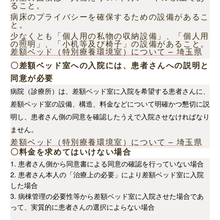
ること。
病床のプライバシーを確保するための設備があるこ
と。
少なくとも「個人用の私物の収納設備」、「個人用
の照明」、「小机等及び椅子」の設備があること。
差額ベッド（特別療養環境室）について – 埼玉県
〇差額ベッド室への入院には、患者さんへの説明と
同意が必要
病院（診療所）は、差額ベッド室に入院を希望する患者さんに、
差額ベッド室の設備、構造、料金などについて明確かつ懇切に説
明し、患者さん側の同意を確認したうえで入院させなければなり
ません。
差額ベッド（特別療養環境室）について – 埼玉県
〇料金を求めてはいけない場合
1. 患者さん側から同意書による同意の確認を行っていない場合
2. 患者さん本人の「治療上の必要」により差額ベッド室に入院
した場合
3. 病棟管理の必要性等から差額ベッド室に入院させた場合であ
って、実質的に患者さんの選択によらない場合