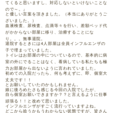
てくると思いますし、対応しないといけないことな
ので～。』
と優しい言葉を頂きました。（本当にありがとうご
ざいました。）
血液検査、尿検査、点滴等々を行い、差額ベッド代
がかからない部屋に移り、治療することにな
り。。。無事退院。
退院するときには4人部屋は全員インフルエンザの
子で埋まっていました。
トイレはお部屋の中についているので、基本的に病
室の外にでることはなく、看病している私たちも極
力お部屋から出ないように言われていました。
初めての入院だったら、何も考えずに、即、個室大
丈夫です！！
とお願いしていたのかもしれません。
娘に後ろめたさも感じる今回の入院でしたが、
自ら個室お願いできますか？？と言えるように仕事
頑張る！！と改めて思いました。
インフルエンザがすごく流行っていますよね。
どこから拾うかもうわからない状態ですが、皆さん