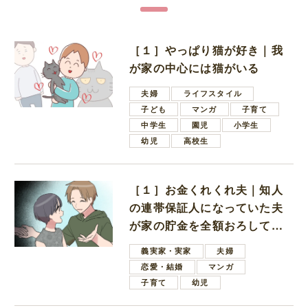
［１］やっぱり猫が好き｜我
が家の中心には猫がいる
夫婦
ライフスタイル
子ども
マンガ
子育て
中学生
園児
小学生
幼児
高校生
［１］お金くれくれ夫｜知人
の連帯保証人になっていた夫
が家の貯金を全額おろしてほ
しいと言ってきた
義実家・実家
夫婦
恋愛・結婚
マンガ
子育て
幼児