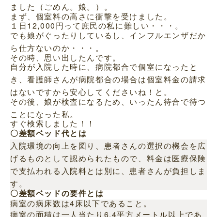
ました（ごめん。娘。）。
まず、個室料の高さに衝撃を受けました。
１日12,000円って庶民の私に難しい・・・。
でも娘がぐったりしているし、インフルエンザだか
ら仕方ないのか・・・。
その時、思い出したんです。
自分が入院した時に、病院都合で個室になったと
き、看護師さんが病院都合の場合は個室料金の請求
はないですから安心してくださいね！と。
その後、娘が検査になるため、いったん待合で待つ
ことになった私。
すぐ検索しました！！
〇差額ベッド代とは
入院環境の向上を図り、患者さんの選択の機会を広
げるものとして認められたもので、料金は医療保険
で支払われる入院料とは別に、患者さんが負担しま
す。
〇差額ベッドの要件とは
病室の病床数は4床以下であること。
病室の面積は一人当たり6.4平方メートル以上であ