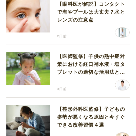
【眼科医が解説】コンタクト
で海やプールは大丈夫？水と
レンズの注意点
2日前
【医師監修】子供の熱中症対
策における経口補水液・塩タ
ブレットの適切な活用法と水
分補給の注意点
3日前
【整形外科医監修】子どもの
姿勢が悪くなる原因と今すぐ
できる改善習慣４選