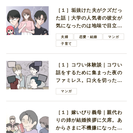
［１］垢抜けた夫がクズだっ
た話｜大学の人気者の彼女が
気になったのは地味で目立た
ない男子学生
夫婦
恋愛・結婚
マンガ
子育て
［１］コワい体験談｜コワい
話をするために集まった夜の
ファミレス。口火を切ったの
は電車好きの男の子ママ
マンガ
［１］嫁いびり義母｜親代わ
りの姉が結婚挨拶に欠席。あ
からさまに不機嫌になった義