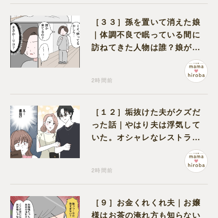
［３３］孫を置いて消えた娘
｜体調不良で眠っている間に
訪ねてきた人物は誰？娘が戻
ってきたのかと不安になる
2時間前
［１２］垢抜けた夫がクズだ
った話｜やはり夫は浮気して
いた。オシャレなレストラン
で夫の浮気現場に遭遇
2時間前
［９］お金くれくれ夫｜お嬢
様はお茶の淹れ方も知らない