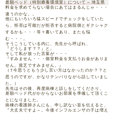
差額ベッド（特別療養環境室）について – 埼玉県
料金を求めてらない場合にあてはまるんじゃ・・・
違うのかな。。
他にもいろいろ猛スピードでチェックをしていた
ら、拒否は可能だが拒否すると病院側とギクシャク
するかも・・・等々書いてあり、またも悩
む・・・。
そうこうしている内に、先生から呼ばれ、
『どうします？？』と。
そして私が放った言葉が・・・
『すみません・・・個室料金を支払うお金がありま
せん。貧乏ですみません。』
（↑今思うともう少し言い方はなかったのか？？と
思うのですが、かなりテンパりながら話していまし
た。）
先生はその後、再度病棟と話しをしてくださり、
差額ベッド代がかからないお部屋を準備して頂くこ
とになりました。
病棟の看護師さんにも、申し訳ない旨を伝えると、
『大丈夫ですよ～。今後インフルエンザの子は増え