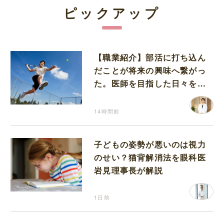
ピックアップ
【職業紹介】部活に打ち込ん
だことが将来の興味へ繋がっ
た。医師を目指した日々を振
り返って思うこと
14時間前
子どもの姿勢が悪いのは視力
のせい？猫背解消法を眼科医
岩見理事長が解説
1日前