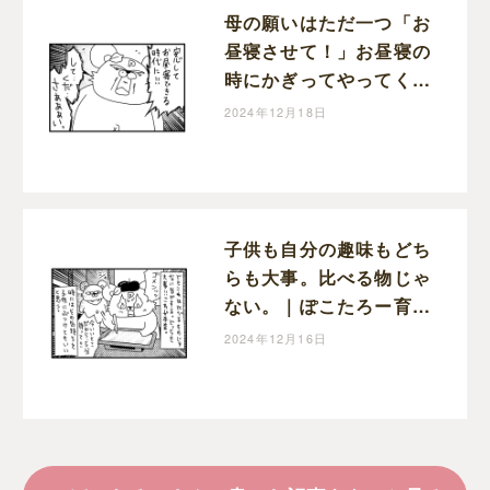
母の願いはただ一つ「お
昼寝させて！」お昼寝の
時にかぎってやってくる
宣伝車｜ぽこたろー育児
2024年12月18日
漫画
子供も自分の趣味もどち
らも大事。比べる物じゃ
ない。｜ぽこたろー育児
漫画
2024年12月16日