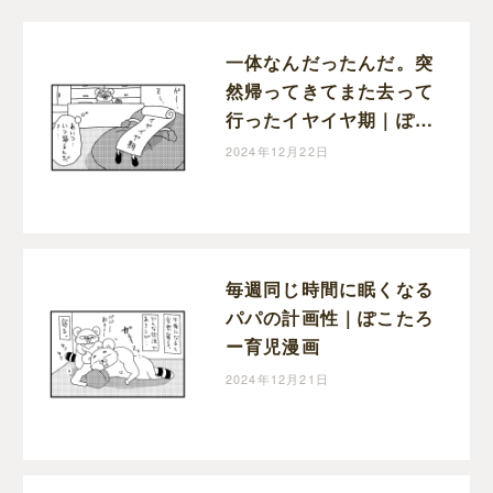
一体なんだったんだ。突
然帰ってきてまた去って
行ったイヤイヤ期｜ぽこ
たろー育児漫画
2024年12月22日
毎週同じ時間に眠くなる
パパの計画性｜ぽこたろ
ー育児漫画
2024年12月21日