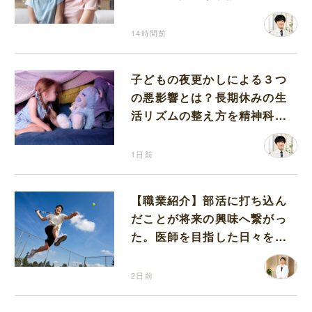
14時間前
子どもの夜更かしによる３つ
の悪影響とは？長期休みの生
活リズムの整え方を精神科医
が解説
1日前
【職業紹介】部活に打ち込ん
だことが将来の興味へ繋がっ
た。医師を目指した日々を振
り返って思うこと
2日前