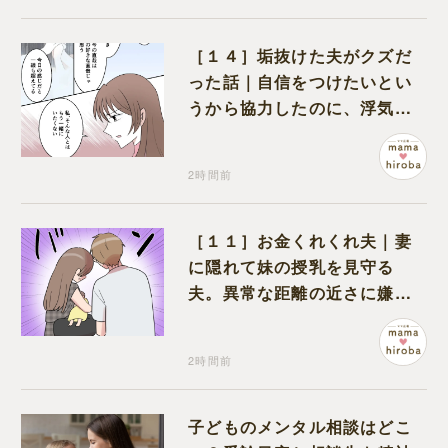
［１４］垢抜けた夫がクズだ
った話｜自信をつけたいとい
うから協力したのに、浮気と
いう形で裏切られる
2時間前
［１１］お金くれくれ夫｜妻
に隠れて妹の授乳を見守る
夫。異常な距離の近さに嫌悪
感が湧き上がる
2時間前
子どものメンタル相談はどこ