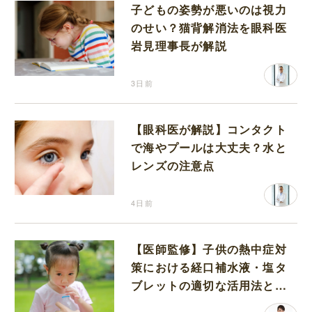
子どもの姿勢が悪いのは視力
のせい？猫背解消法を眼科医
岩見理事長が解説
3日前
【眼科医が解説】コンタクト
で海やプールは大丈夫？水と
レンズの注意点
4日前
【医師監修】子供の熱中症対
策における経口補水液・塩タ
ブレットの適切な活用法と水
分補給の注意点