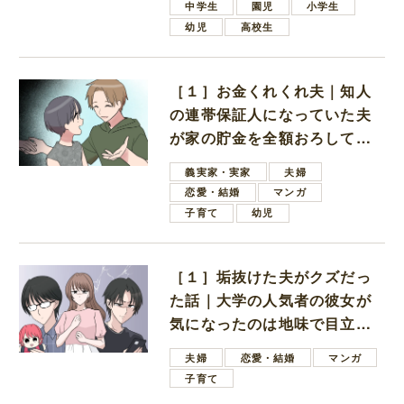
中学生
園児
小学生
幼児
高校生
［１］お金くれくれ夫｜知人
の連帯保証人になっていた夫
が家の貯金を全額おろしてほ
しいと言ってきた
義実家・実家
夫婦
恋愛・結婚
マンガ
子育て
幼児
［１］垢抜けた夫がクズだっ
た話｜大学の人気者の彼女が
気になったのは地味で目立た
ない男子学生
夫婦
恋愛・結婚
マンガ
子育て