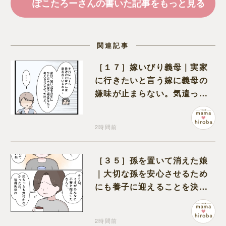
ぽこたろーさんの書いた記事をもっと見る
関連記事
［１７］嫁いびり義母｜実家
に行きたいと言う嫁に義母の
嫌味が止まらない。気遣って
くれるのは義父だけ
2時間前
［３５］孫を置いて消えた娘
｜大切な孫を安心させるため
にも養子に迎えることを決心
する
2時間前