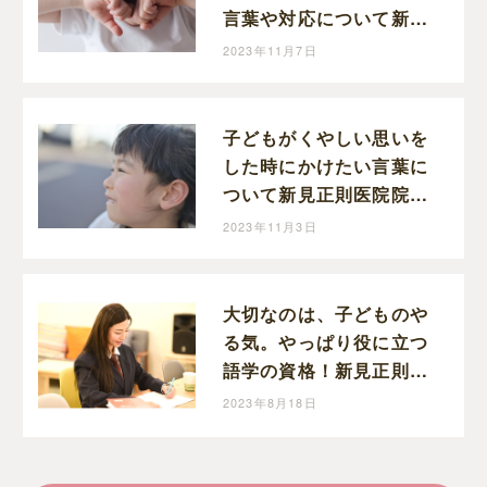
言葉や対応について新見
正則医院院長、新見先生
2023年11月7日
に教えていただきました
子どもがくやしい思いを
した時にかけたい言葉に
ついて新見正則医院院
長、新見先生に伺いまし
2023年11月3日
た
大切なのは、子どものや
る気。やっぱり役に立つ
語学の資格！新見正則医
院院長、新見先生に伺い
2023年8月18日
ました