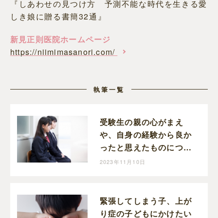
『しあわせの見つけ方 予測不能な時代を生きる愛
しき娘に贈る書簡32通』
新見正則医院ホームページ
https://niimimasanori.com/
執筆一覧
受験生の親の心がまえ
や、自身の経験から良か
ったと思えたものについ
て新見正則医院院長、新
2023年11月10日
見先生にお伺いしました
緊張してしまう子、上が
り症の子どもにかけたい