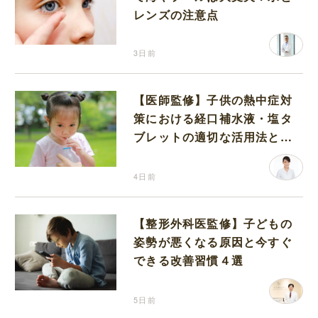
レンズの注意点
3日前
【医師監修】子供の熱中症対
策における経口補水液・塩タ
ブレットの適切な活用法と水
分補給の注意点
4日前
【整形外科医監修】子どもの
姿勢が悪くなる原因と今すぐ
できる改善習慣４選
5日前