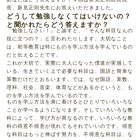
長、新見正則先生にお答えいただきました。
どうして勉強しなくてはいけないの？
と聞かれたらどう答えますか？
「勉強しなさい！」と諭すと、「そんな科目なんの
役に立つの？」と言われたりします。大切なこと
L
/
M
o
は、初等教育は特にものを学ぶ方法を学んでいるの
u
a
t
だと伝えることです。
d
e
e
これが大切で、実際に大人になった僕達が実感して
d
:
いる、生きていく上で必要な科目は、国語と簡単な
3
3
算数だけだとおもいます。では、なぜ国語、算数、
.
1
理科、社会、音楽、体育などがあるかというと、も
4
%
のを学ぶ方法を学んでいるのです。
ものを学ぶ方法を身に着けるとひとりでいろいろな
ことが学べるようになります。そしていろいろな教
科によって、学び方が異なるのです。いろいろな教
科の得意不得意が現れてもそれでいいのです。得意
な科目はもっと伸ばす努力を、不得意な科目は、な