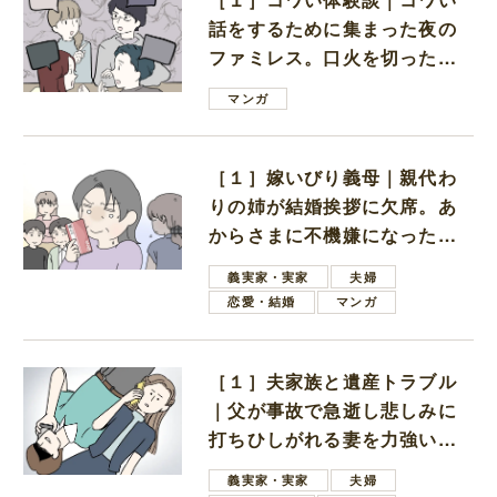
話をするために集まった夜の
ファミレス。口火を切ったの
は電車好きの男の子ママ
マンガ
［１］嫁いびり義母｜親代わ
りの姉が結婚挨拶に欠席。あ
からさまに不機嫌になった義
母
義実家・実家
夫婦
恋愛・結婚
マンガ
［１］夫家族と遺産トラブル
｜父が事故で急逝し悲しみに
打ちひしがれる妻を力強い言
葉で励ます夫
義実家・実家
夫婦