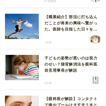
21時間前
【職業紹介】部活に打ち込ん
だことが将来の興味へ繋がっ
た。医師を目指した日々を振
り返って思うこと
1日前
子どもの姿勢が悪いのは視力
のせい？猫背解消法を眼科医
岩見理事長が解説
2日前
【眼科医が解説】コンタクト
で海やプールは大丈夫？水と