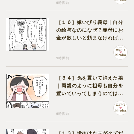
9時間前
［１６］嫁いびり義母｜自分
の給与なのになぜ？義母にお
金が欲しいと頼まなければな
らない状況に疑問を抱く
9時間前
［３４］孫を置いて消えた娘
｜両親のように祖母も自分を
置いていってしまうのでは？
と怯えて泣く孫に心が痛む
9時間前
［１３］垢抜けた夫がクズだ