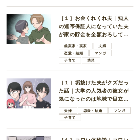
［１］お金くれくれ夫｜知人
の連帯保証人になっていた夫
が家の貯金を全額おろしてほ
しいと言ってきた
義実家・実家
夫婦
恋愛・結婚
マンガ
子育て
幼児
［１］垢抜けた夫がクズだっ
た話｜大学の人気者の彼女が
気になったのは地味で目立た
ない男子学生
夫婦
恋愛・結婚
マンガ
子育て
［１］コワい体験談｜コワい