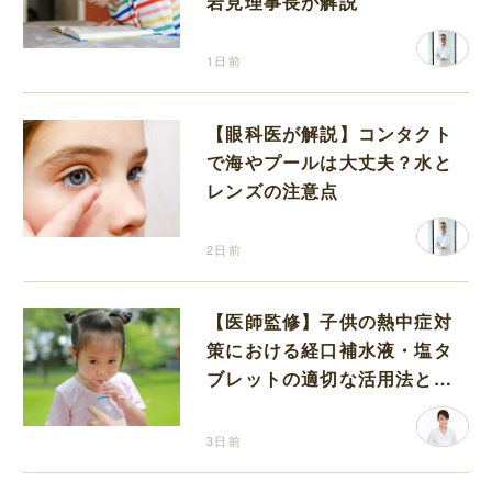
岩見理事長が解説
1日前
【眼科医が解説】コンタクト
で海やプールは大丈夫？水と
レンズの注意点
2日前
【医師監修】子供の熱中症対
策における経口補水液・塩タ
ブレットの適切な活用法と水
分補給の注意点
3日前