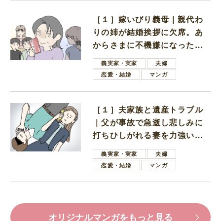
［１］嫁いびり義母｜親代わ
りの姉が結婚挨拶に欠席。あ
からさまに不機嫌になった義
母
義実家・実家
夫婦
恋愛・結婚
マンガ
［１］夫家族と遺産トラブル
｜父が事故で急逝し悲しみに
打ちひしがれる妻を力強い言
葉で励ます夫
義実家・実家
夫婦
恋愛・結婚
マンガ
オリジナルマンガをもっと見る