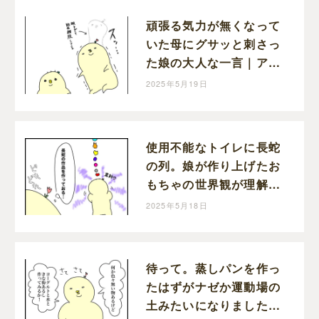
頑張る気力が無くなって
いた母にグサッと刺さっ
た娘の大人な一言｜アツ
アゲの育児絵日記
2025年5月19日
使用不能なトイレに長蛇
の列。娘が作り上げたお
もちゃの世界観が理解不
能だった｜アツアゲの育
2025年5月18日
児絵日記
待って。蒸しパンを作っ
たはずがナゼか運動場の
土みたいになりました。