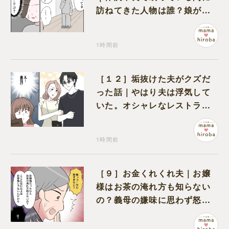
訪ねてきた人物は誰？娘が戻
ってきたのかと不安になる
1時間前
［１２］垢抜けた夫がクズだ
った話｜やはり夫は浮気して
いた。オシャレなレストラン
で夫の浮気現場に遭遇
1時間前
［９］お金くれくれ夫｜お嬢
様はお茶の淹れ方も知らない
の？義母の嫌味に思わず怒り
が込み上げる