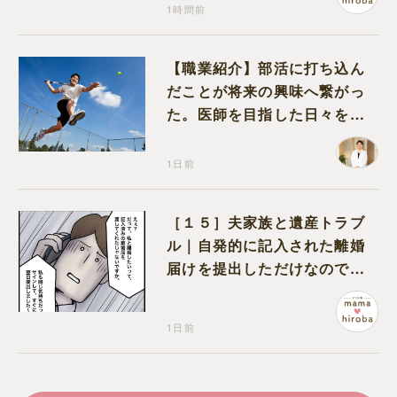
1時間前
【職業紹介】部活に打ち込ん
だことが将来の興味へ繋がっ
た。医師を目指した日々を振
り返って思うこと
1日前
［１５］夫家族と遺産トラブ
ル｜自発的に記入された離婚
届けを提出しただけなので、
何も問題なし
1日前