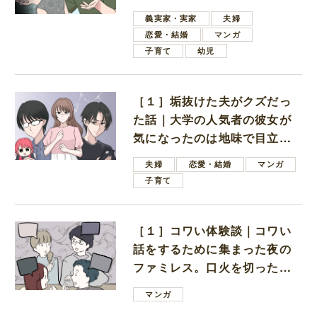
しいと言ってきた
義実家・実家
夫婦
恋愛・結婚
マンガ
子育て
幼児
［１］垢抜けた夫がクズだっ
た話｜大学の人気者の彼女が
気になったのは地味で目立た
ない男子学生
夫婦
恋愛・結婚
マンガ
子育て
［１］コワい体験談｜コワい
話をするために集まった夜の
ファミレス。口火を切ったの
は電車好きの男の子ママ
マンガ