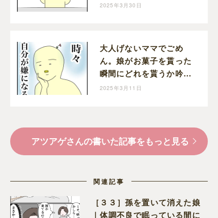
｜アツアゲの育児絵日記
2025年3月30日
大人げないママでごめ
ん。娘がお菓子を貰った
瞬間にどれを貰うか吟味
してしまう自分が嫌｜ア
2025年3月11日
ツアゲの育児絵日記
アツアゲさんの書いた記事をもっと見る
関連記事
［３３］孫を置いて消えた娘
｜体調不良で眠っている間に