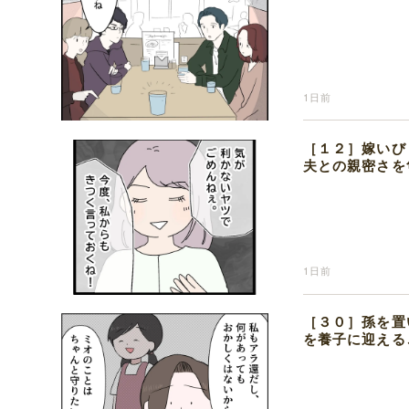
1日前
［１２］嫁いび
夫との親密さを
1日前
［３０］孫を置
を養子に迎える