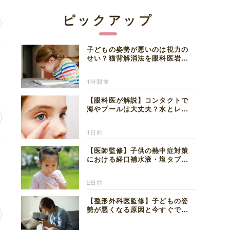
ピックアップ
子どもの姿勢が悪いのは視力の
に
せい？猫背解消法を眼科医岩見
理事長が解説
1時間前
【眼科医が解説】コンタクトで
海やプールは大丈夫？水とレン
ズの注意点
1日前
【医師監修】子供の熱中症対策
チ
における経口補水液・塩タブレ
ットの適切な活用法と水分補給
の注意点
2日前
【整形外科医監修】子どもの姿
勢が悪くなる原因と今すぐでき
る改善習慣４選