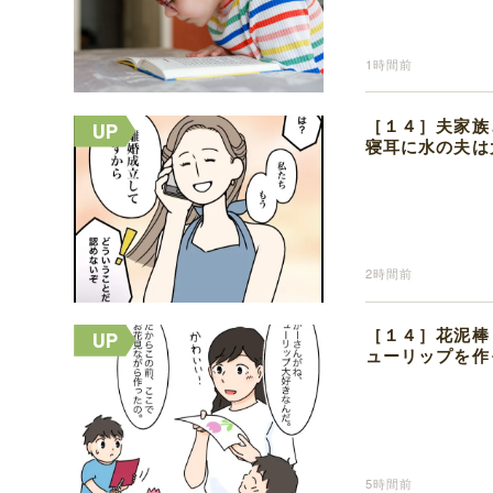
1時間前
［１４］夫家族
寝耳に水の夫は
2時間前
［１４］花泥棒
ューリップを作
5時間前