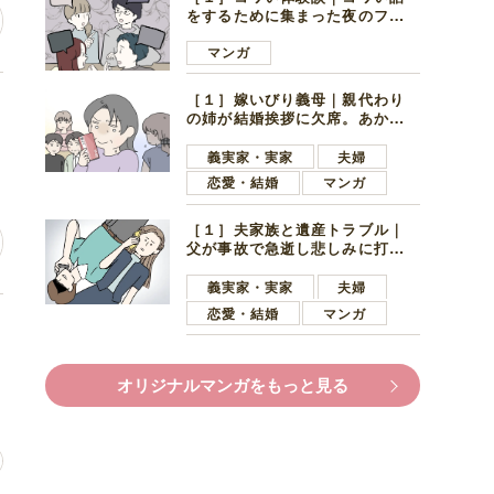
をするために集まった夜のファ
ミレス。口火を切ったのは電車
好きの男の子ママ
マンガ
［１］嫁いびり義母｜親代わり
ど
の姉が結婚挨拶に欠席。あから
さまに不機嫌になった義母
義実家・実家
夫婦
恋愛・結婚
マンガ
［１］夫家族と遺産トラブル｜
父が事故で急逝し悲しみに打ち
ひしがれる妻を力強い言葉で励
ます夫
義実家・実家
夫婦
恋愛・結婚
マンガ
オリジナルマンガをもっと見る