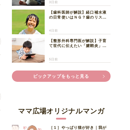
3日前
【歯科医師が解説】経口補水液
の日常使いはＮＧ？歯のリスク
と熱中症対策
4日前
【整形外科専門医が解説】子育
て世代に伝えたい「腱鞘炎」の
正しい知識と対処法
5日前
の
ピックアップをもっと見る
ママ広場オリジナルマンガ
褒
［１］やっぱり猫が好き｜我が