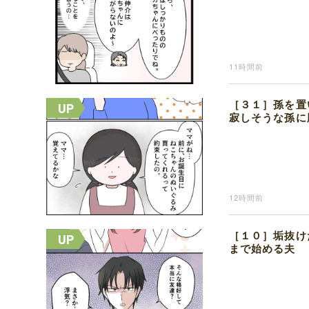
11時間前
［３１］孫を置
寂しそうな孫に
12時間前
［１０］垢抜け
まで始める夫