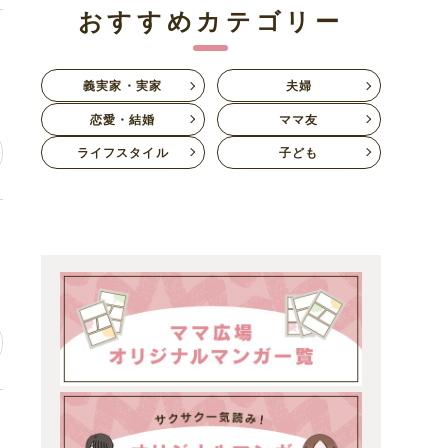
おすすめカテゴリー
居
義実家・実家
夫婦
恋愛・結婚
ママ友
ライフスタイル
子ども
ち
ち