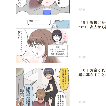
1日前
［９］垢抜けた
つつ、友人から
1日前
［６］お金くれ
緒に暮らすこと
1日前