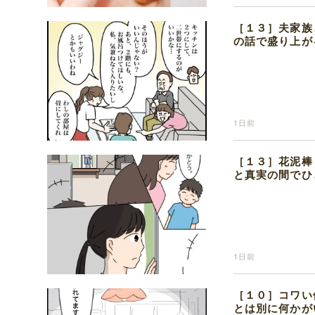
［１３］夫家族
の話で盛り上が
1日前
［１３］花泥棒
と真実の間でひ
1日前
［１０］コワい
とは別に何かが