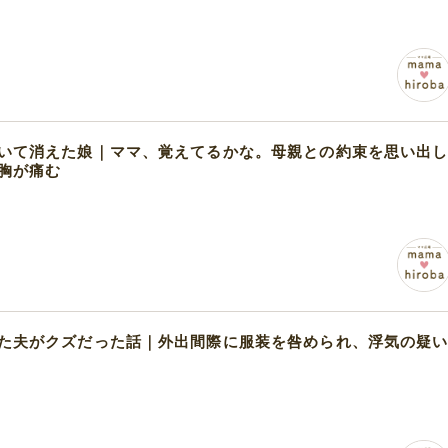
いて消えた娘｜ママ、覚えてるかな。母親との約束を思い出
胸が痛む
た夫がクズだった話｜外出間際に服装を咎められ、浮気の疑