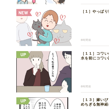
［１］やっぱり
8時間前
［１１］コワい
水を前にコワい
8時間前
［１３］嫁いび
めちぎる無神経