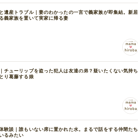
と遺産トラブル｜妻のわかったの一言で義家族が即集結。新
る義家族を置いて実家に帰る妻
｜チューリップを盗った犯人は友達の弟？疑いたくない気持
とり葛藤する娘
体験談｜誰もいない席に置かれた水。まるで話をする仲間た
いるみたい