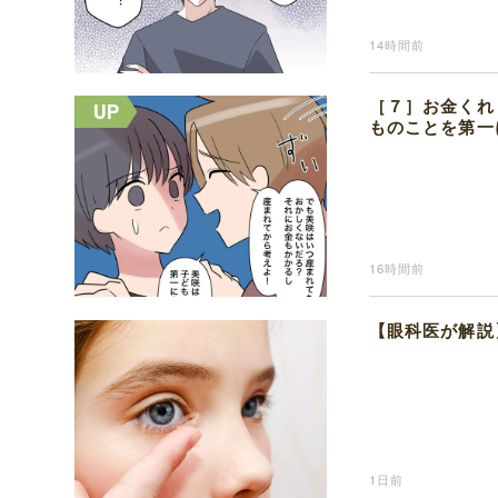
14時間前
［７］お金くれ
ものことを第一
16時間前
【眼科医が解説
1日前