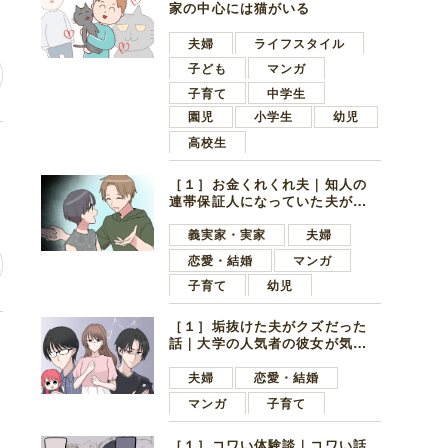
家の中心には猫がいる
夫婦
ライフスタイル
子ども
マンガ
子育て
中学生
園児
小学生
幼児
高校生
し
［１］お金くれくれ夫｜知人の
連帯保証人になっていた夫が家
の貯金を全額おろしてほしいと
言ってきた
義実家・実家
夫婦
恋愛・結婚
マンガ
子育て
幼児
［１］垢抜けた夫がクズだった
い
話｜大学の人気者の彼女が気に
なったのは地味で目立たない男
子学生
夫婦
恋愛・結婚
マンガ
子育て
［１］コワい体験談｜コワい話