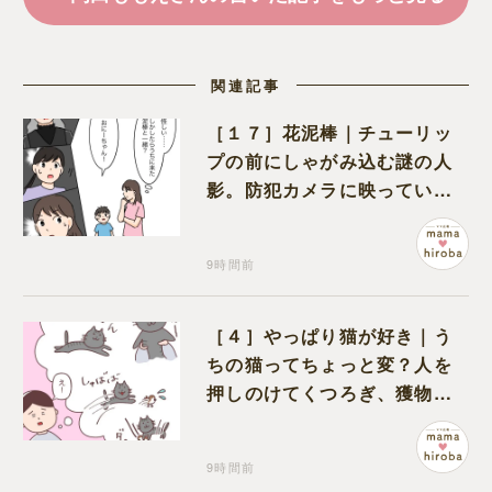
関連記事
［１７］花泥棒｜チューリッ
プの前にしゃがみ込む謎の人
影。防犯カメラに映っていた
のは娘の友達だった
9時間前
［４］やっぱり猫が好き｜う
ちの猫ってちょっと変？人を
押しのけてくつろぎ、獲物に
も物怖じしない鋼のハート
9時間前