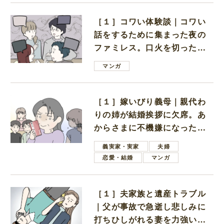
［１］コワい体験談｜コワい
話をするために集まった夜の
ファミレス。口火を切ったの
は電車好きの男の子ママ
マンガ
［１］嫁いびり義母｜親代わ
りの姉が結婚挨拶に欠席。あ
からさまに不機嫌になった義
母
義実家・実家
夫婦
恋愛・結婚
マンガ
［１］夫家族と遺産トラブル
｜父が事故で急逝し悲しみに
打ちひしがれる妻を力強い言