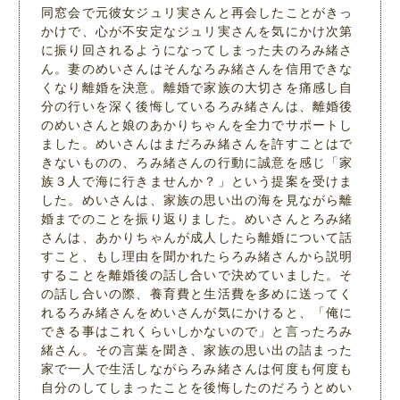
同窓会で元彼女ジュリ実さんと再会したことがきっ
かけで、心が不安定なジュリ実さんを気にかけ次第
に振り回されるようになってしまった夫のろみ緒さ
ん。妻のめいさんはそんなろみ緒さんを信用できな
くなり離婚を決意。離婚で家族の大切さを痛感し自
分の行いを深く後悔しているろみ緒さんは、離婚後
のめいさんと娘のあかりちゃんを全力でサポートし
ました。めいさんはまだろみ緒さんを許すことはで
きないものの、ろみ緒さんの行動に誠意を感じ「家
族３人で海に行きませんか？」という提案を受けま
した。めいさんは、家族の思い出の海を見ながら離
婚までのことを振り返りました。めいさんとろみ緒
さんは、あかりちゃんが成人したら離婚について話
すこと、もし理由を聞かれたらろみ緒さんから説明
することを離婚後の話し合いで決めていました。そ
の話し合いの際、養育費と生活費を多めに送ってく
れるろみ緒さんをめいさんが気にかけると、「俺に
できる事はこれくらいしかないので」と言ったろみ
緒さん。その言葉を聞き、家族の思い出の詰まった
家で一人で生活しながらろみ緒さんは何度も何度も
自分のしてしまったことを後悔したのだろうとめい