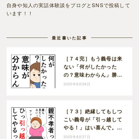
自身や知人の実話体験談をブログとSNSで投稿して
います！！
最近書いた記事
［７４完］もう義母は来
ない「何がしたかった
の？意味わからん」勝っ
た！クセ強義母に抗う嫁
2025年8月28日
達｜岡田ももえと申しま
す
［７３］絶縁してもしつ
こい義母が「引っ越して
やる！」はい喜んで。ク
セ強義母に抗う嫁達｜岡
2025年8月27日