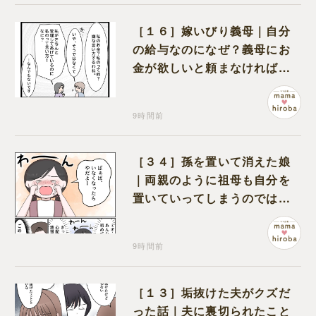
［１６］嫁いびり義母｜自分
の給与なのになぜ？義母にお
金が欲しいと頼まなければな
らない状況に疑問を抱く
9時間前
［３４］孫を置いて消えた娘
｜両親のように祖母も自分を
置いていってしまうのでは？
と怯えて泣く孫に心が痛む
9時間前
［１３］垢抜けた夫がクズだ
った話｜夫に裏切られたこと