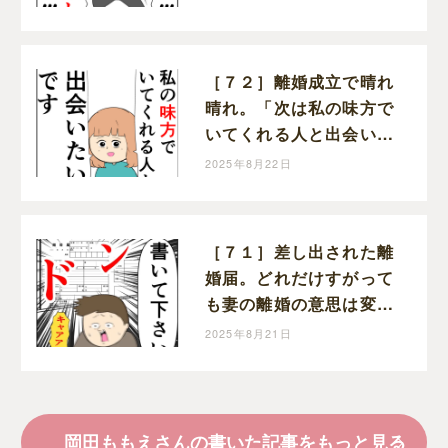
田ももえと申します
［７２］離婚成立で晴れ
晴れ。「次は私の味方で
いてくれる人と出会いた
い」と前を向く。クセ強
2025年8月22日
義母に抗う嫁達｜岡田も
もえと申します
［７１］差し出された離
婚届。どれだけすがって
も妻の離婚の意思は変わ
らない。クセ強義母に抗
2025年8月21日
う嫁達｜岡田ももえと申
します
岡田ももえさんの書いた記事をもっと見る