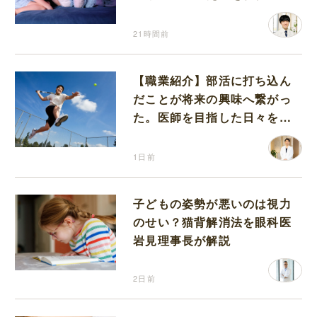
が解説
21時間前
【職業紹介】部活に打ち込ん
だことが将来の興味へ繋がっ
た。医師を目指した日々を振
り返って思うこと
1日前
子どもの姿勢が悪いのは視力
のせい？猫背解消法を眼科医
岩見理事長が解説
2日前