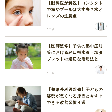
【眼科医が解説】コンタクト
で海やプールは大丈夫？水と
レンズの注意点
3日前
【医師監修】子供の熱中症対
策における経口補水液・塩タ
ブレットの適切な活用法と水
分補給の注意点
4日前
【整形外科医監修】子どもの
姿勢が悪くなる原因と今すぐ
できる改善習慣４選