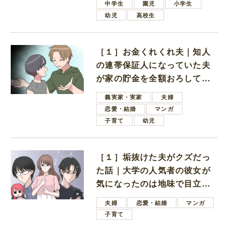
中学生
園児
小学生
幼児
高校生
［１］お金くれくれ夫｜知人
の連帯保証人になっていた夫
が家の貯金を全額おろしてほ
しいと言ってきた
義実家・実家
夫婦
恋愛・結婚
マンガ
子育て
幼児
［１］垢抜けた夫がクズだっ
た話｜大学の人気者の彼女が
気になったのは地味で目立た
ない男子学生
夫婦
恋愛・結婚
マンガ
子育て