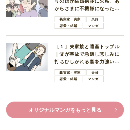
りの姉が結婚挨拶に欠席。あ
からさまに不機嫌になった義
母
義実家・実家
夫婦
恋愛・結婚
マンガ
［１］夫家族と遺産トラブル
｜父が事故で急逝し悲しみに
打ちひしがれる妻を力強い言
葉で励ます夫
義実家・実家
夫婦
恋愛・結婚
マンガ
オリジナルマンガをもっと見る