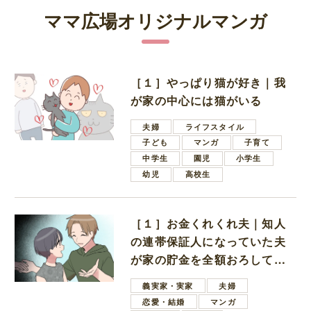
ママ広場オリジナルマンガ
［１］やっぱり猫が好き｜我
が家の中心には猫がいる
夫婦
ライフスタイル
子ども
マンガ
子育て
中学生
園児
小学生
幼児
高校生
［１］お金くれくれ夫｜知人
の連帯保証人になっていた夫
が家の貯金を全額おろしてほ
しいと言ってきた
義実家・実家
夫婦
恋愛・結婚
マンガ