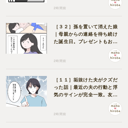
2時間前
［３２］孫を置いて消えた娘
｜母親からの連絡を待ち続け
た誕生日。プレゼントもお祝
いの言葉も届かなかった
2時間前
［１１］垢抜けた夫がクズだ
った話｜最近の夫の行動と浮
気のサインが完全一致。友人
にも忠告され不安になる
2時間前