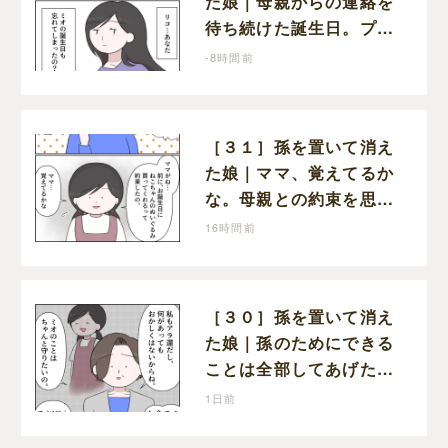
た娘｜母親からの連絡を
待ち続けた誕生日。プレ
ゼントもお祝いの言葉も
-8時間前
届かなかった
［３１］孫を置いて消え
た娘｜ママ、覚えてるか
な。母親との約束を思い
出し寂しそうな孫に胸が
16時間前
痛む
［３０］孫を置いて消え
た娘｜孫のためにできる
ことは全部してあげた
い。孫を養子に迎えるこ
1日前
とを決意