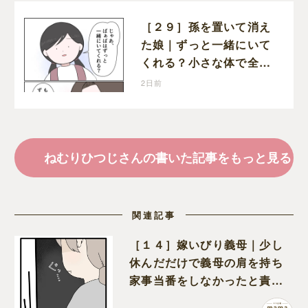
［２９］孫を置いて消え
た娘｜ずっと一緒にいて
くれる？小さな体で全て
を受け止める孫の手を離
2日前
したりしない
ねむりひつじさんの書いた記事をもっと見る
関連記事
［１４］嫁いびり義母｜少し
休んだだけで義母の肩を持ち
家事当番をしなかったと責め
る夫