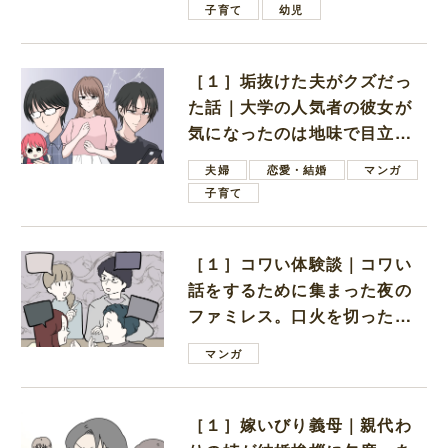
子育て
幼児
［１］垢抜けた夫がクズだっ
た話｜大学の人気者の彼女が
気になったのは地味で目立た
ない男子学生
夫婦
恋愛・結婚
マンガ
子育て
［１］コワい体験談｜コワい
話をするために集まった夜の
ファミレス。口火を切ったの
は電車好きの男の子ママ
マンガ
［１］嫁いびり義母｜親代わ