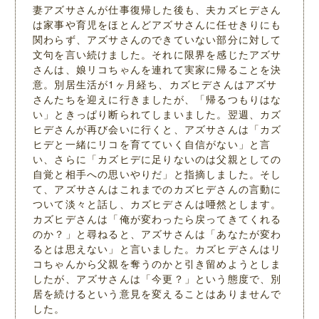
妻アズサさんが仕事復帰した後も、夫カズヒデさん
は家事や育児をほとんどアズサさんに任せきりにも
関わらず、アズサさんのできていない部分に対して
文句を言い続けました。それに限界を感じたアズサ
さんは、娘リコちゃんを連れて実家に帰ることを決
意。別居生活が1ヶ月経ち、カズヒデさんはアズサ
さんたちを迎えに行きましたが、「帰るつもりはな
い」ときっぱり断られてしまいました。翌週、カズ
ヒデさんが再び会いに行くと、アズサさんは「カズ
ヒデと一緒にリコを育てていく自信がない」と言
い、さらに「カズヒデに足りないのは父親としての
自覚と相手への思いやりだ」と指摘しました。そし
て、アズサさんはこれまでのカズヒデさんの言動に
ついて淡々と話し、カズヒデさんは唖然とします。
カズヒデさんは「俺が変わったら戻ってきてくれる
のか？」と尋ねると、アズサさんは「あなたが変わ
るとは思えない」と言いました。カズヒデさんはリ
コちゃんから父親を奪うのかと引き留めようとしま
したが、アズサさんは「今更？」という態度で、別
居を続けるという意見を変えることはありませんで
した。