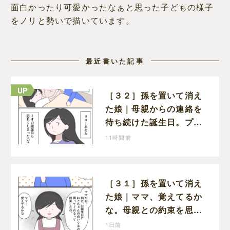
面白かったり可愛かったなぁと思った子どもの様子
をノリと勢いで描いています。
最近書いた記事
［３２］孫を置いて消え
た娘｜母親からの連絡を
待ち続けた誕生日。プレ
ゼントもお祝いの言葉も
11時間前
届かなかった
［３１］孫を置いて消え
た娘｜ママ、覚えてるか
な。母親との約束を思い
出し寂しそうな孫に胸が
1日前