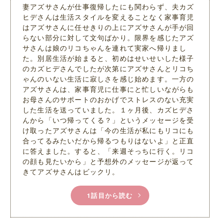
妻アズサさんが仕事復帰したにも関わらず、夫カズ
ヒデさんは生活スタイルを変えることなく家事育児
はアズサさんに任せきりの上にアズサさんが手が回
らない部分に対して文句ばかり。限界を感じたアズ
サさんは娘のリコちゃんを連れて実家へ帰りまし
た。別居生活が始まると、初めはせいせいした様子
のカズヒデさんでしたが次第にアズサさんとリコち
ゃんのいない生活に寂しさを感じ始めます。一方の
アズサさんは、家事育児に仕事にと忙しいながらも
お母さんのサポートのおかげでストレスのない充実
した生活を送っていました。１ヶ月後、カズヒデさ
んから「いつ帰ってくる？」というメッセージを受
け取ったアズサさんは「今の生活が私にもリコにも
合ってるみたいだから帰るつもりはないよ」と正直
に答えました。すると、「来週そっちに行く。リコ
の顔も見たいから」と予想外のメッセージが返って
きてアズサさんはビックリ。
1話目から読む