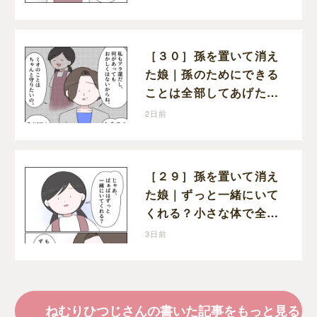
痛む
［３０］孫を置いて消え
た娘｜孫のためにできる
ことは全部してあげた
い。孫を養子に迎えるこ
2日前
とを決意
［２９］孫を置いて消え
た娘｜ずっと一緒にいて
くれる？小さな体で全て
を受け止める孫の手を離
3日前
したりしない
ねむりひつじさんの書いた記事をもっと見る