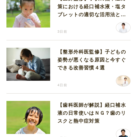
策における経口補水液・塩タ
ブレットの適切な活用法と水
分補給の注意点
3日前
【整形外科医監修】子どもの
姿勢が悪くなる原因と今すぐ
できる改善習慣４選
4日前
【歯科医師が解説】経口補水
液の日常使いはＮＧ？歯のリ
スクと熱中症対策