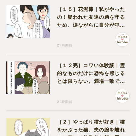
［１５］花泥棒｜私がやった
の！疑われた友達の弟を守る
ため、涙ながらに自分が犯人
だと名乗り出た娘
21時間前
［１２完］コワい体験談｜霊
的なものだけに恐怖を感じる
とは限らない。満場一致でコ
ワいと認定された意外な体験
21時間前
［２］やっぱり猫が好き｜猫
をかぶった猫。夫の腕を離れ