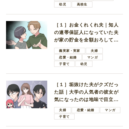
幼児
高校生
［１］お金くれくれ夫｜知人
の連帯保証人になっていた夫
が家の貯金を全額おろしてほ
しいと言ってきた
義実家・実家
夫婦
恋愛・結婚
マンガ
子育て
幼児
［１］垢抜けた夫がクズだっ
た話｜大学の人気者の彼女が
気になったのは地味で目立た
ない男子学生
夫婦
恋愛・結婚
マンガ
子育て