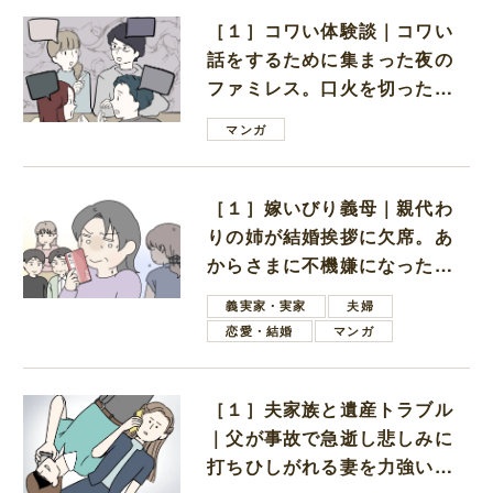
［１］コワい体験談｜コワい
話をするために集まった夜の
ファミレス。口火を切ったの
は電車好きの男の子ママ
マンガ
［１］嫁いびり義母｜親代わ
りの姉が結婚挨拶に欠席。あ
からさまに不機嫌になった義
母
義実家・実家
夫婦
恋愛・結婚
マンガ
［１］夫家族と遺産トラブル
｜父が事故で急逝し悲しみに
打ちひしがれる妻を力強い言