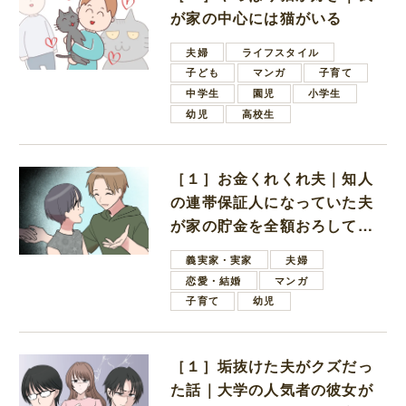
が家の中心には猫がいる
夫婦
ライフスタイル
子ども
マンガ
子育て
中学生
園児
小学生
幼児
高校生
［１］お金くれくれ夫｜知人
の連帯保証人になっていた夫
が家の貯金を全額おろしてほ
しいと言ってきた
義実家・実家
夫婦
恋愛・結婚
マンガ
子育て
幼児
［１］垢抜けた夫がクズだっ
た話｜大学の人気者の彼女が