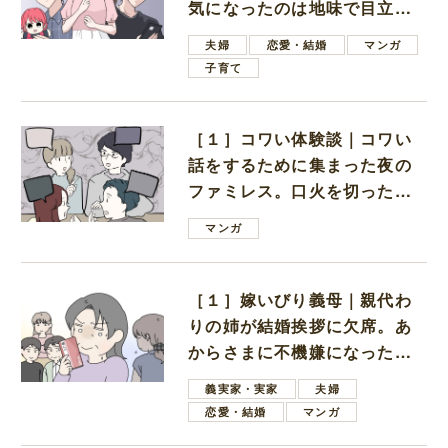
気になったのは地味で目立た
ない男子学生
夫婦
恋愛・結婚
マンガ
子育て
［１］コワい体験談｜コワい
話をするために集まった夜の
ファミレス。口火を切ったの
は電車好きの男の子ママ
マンガ
［１］嫁いびり義母｜親代わ
りの姉が結婚挨拶に欠席。あ
からさまに不機嫌になった義
母
義実家・実家
夫婦
恋愛・結婚
マンガ