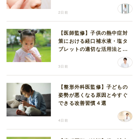
2日前
【医師監修】子供の熱中症対
策における経口補水液・塩タ
ブレットの適切な活用法と水
分補給の注意点
3日前
【整形外科医監修】子どもの
姿勢が悪くなる原因と今すぐ
できる改善習慣４選
4日前