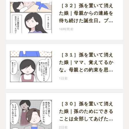
［３２］孫を置いて消え
た娘｜母親からの連絡を
待ち続けた誕生日。プレ
ゼントもお祝いの言葉も
16時間前
届かなかった
［３１］孫を置いて消え
た娘｜ママ、覚えてるか
な。母親との約束を思い
出し寂しそうな孫に胸が
1日前
痛む
［３０］孫を置いて消え
た娘｜孫のためにできる
ことは全部してあげた
い。孫を養子に迎えるこ
2日前