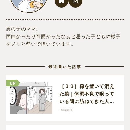
男の子のママ。
面白かったり可愛かったなぁと思った子どもの様子
をノリと勢いで描いています。
最近書いた記事
［３３］孫を置いて消え
た娘｜体調不良で眠って
いる間に訪ねてきた人物
は誰？娘が戻ってきたの
-8時間前
かと不安になる