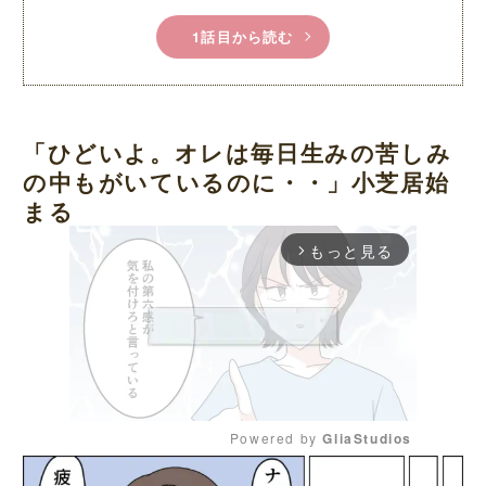
1話目から読む
「ひどいよ。オレは毎日生みの苦しみ
の中もがいているのに・・」小芝居始
まる
もっと見る
arrow_forward_ios
Powered by 
GliaStudios
M