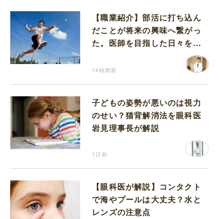
【職業紹介】部活に打ち込ん
だことが将来の興味へ繋がっ
た。医師を目指した日々を振
り返って思うこと
14時間前
子どもの姿勢が悪いのは視力
のせい？猫背解消法を眼科医
岩見理事長が解説
1日前
【眼科医が解説】コンタクト
で海やプールは大丈夫？水と
レンズの注意点