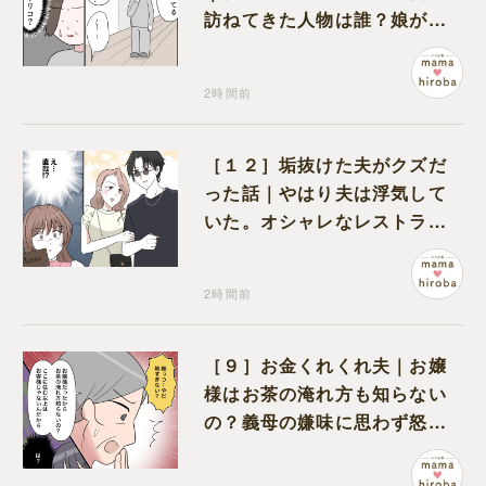
訪ねてきた人物は誰？娘が戻
ってきたのかと不安になる
2時間前
［１２］垢抜けた夫がクズだ
った話｜やはり夫は浮気して
いた。オシャレなレストラン
で夫の浮気現場に遭遇
2時間前
［９］お金くれくれ夫｜お嬢
様はお茶の淹れ方も知らない
の？義母の嫌味に思わず怒り
が込み上げる