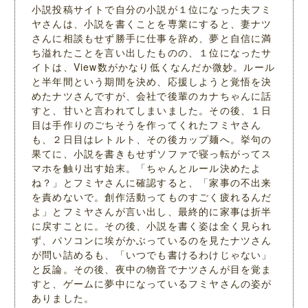
小説投稿サイトで自分の小説が１位になった夫フミ
ヤさんは、小説を書くことを専業にすると、妻ナツ
さんに相談もせず勝手に仕事を辞め、夢と自信に満
ち溢れたことを言い出したものの、１位になったサ
イトは、View数がかなり低くなんだか微妙。ルール
と半年間という期間を決め、応援しようと覚悟を決
めたナツさんですが、会社で後輩のカナちゃんに話
すと、甘いと言われてしまいました。その後、１日
目は手作りのごちそうを作ってくれたフミヤさん
も、２日目はレトルト、その後カップ麺へ。挙句の
果てに、小説を書きもせずソファで寝っ転がってス
マホを触り出す始末。「ちゃんとルール決めたよ
ね？」とフミヤさんに確認すると、「家事の不出来
を責めないで。創作活動ってものすごく疲れるんだ
よ」とフミヤさんが言い出し、最終的に家事は折半
に戻すことに。その後、小説を書く姿は全く見られ
ず、パソコンに埃がかぶっているのを見たナツさん
が問い詰めるも、「いつでも書けるわけじゃない」
と反論。その後、夜中の物音でナツさんが目を覚ま
すと、ゲームに夢中になっているフミヤさんの姿が
ありました。