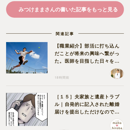
みつけままさんの書いた記事をもっと見る
関連記事
【職業紹介】部活に打ち込ん
だことが将来の興味へ繋がっ
た。医師を目指した日々を振
り返って思うこと
18時間前
［１５］夫家族と遺産トラブ
ル｜自発的に記入された離婚
届けを提出しただけなので、
何も問題なし