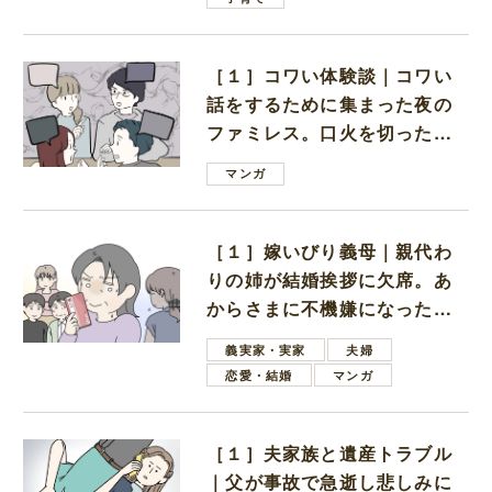
［１］コワい体験談｜コワい
話をするために集まった夜の
ファミレス。口火を切ったの
は電車好きの男の子ママ
マンガ
［１］嫁いびり義母｜親代わ
りの姉が結婚挨拶に欠席。あ
からさまに不機嫌になった義
母
義実家・実家
夫婦
恋愛・結婚
マンガ
［１］夫家族と遺産トラブル
｜父が事故で急逝し悲しみに