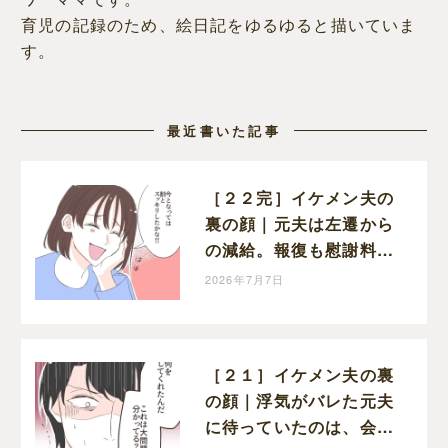
育児の記録のため、絵日記をゆるゆると描いていま
す。
最近書いた記事
［２２完］イケメン夫の
裏の顔｜元夫は左遷から
の減給。報復も慰謝料請
求も果たせた妻はスッキ
2026年7月7日
リした顔で笑う
［２１］イケメン夫の裏
の顔｜浮気がバレた元夫
に待っていたのは、会社