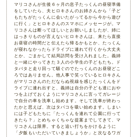
マリコさんが生後６ヶ月の息子たっくんの昼寝準備
をしていたら、夫ヒロキさんのお姉さんから「子ど
もたちがたっくんに会いたがってるから今から遊び
に行く」とヒロキさんのスマホにメッセージが。マ
リコさんは断ってほしいとお願いしましたが、姉に
はっきりものが言えないヒロキさんは、来たら直接
お昼寝の時間だと伝えたら帰るかもとか、たっくん
が寝れなかったらドライブに連れて行くから大丈夫
とか、ごまかして結局訪問を受け入れました。義姉
と一緒にやってきた３人の小学生の子どもたち。ド
タバタと走り回って騒ぐのでたっくんのお昼寝どこ
ろではありません。他人事で笑っているヒロキさん
がマリコさんのただならぬ視線を感じたっくんをド
ライブに連れ出すと、義姉は自分の子ども達におや
つを上げておくようにマリコさんに言ってガレージ
で自分の車を洗車し始めます。そして洗車が終わっ
たかと思えば、次はタバコを吸い始めます。しまい
には子どもたちに「たっくんを連れて公園に行って
きたら？」とめちゃくちゃな提案までしてきて、マ
リコさんは限界。すると追い打ちをかけるように
「夕飯もいただいていきましょうか」と次なるワガ