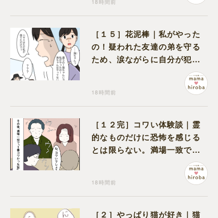
18時間前
［１５］花泥棒｜私がやった
の！疑われた友達の弟を守る
ため、涙ながらに自分が犯人
だと名乗り出た娘
18時間前
［１２完］コワい体験談｜霊
的なものだけに恐怖を感じる
とは限らない。満場一致でコ
ワいと認定された意外な体験
18時間前
［２］やっぱり猫が好き｜猫