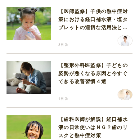
【医師監修】子供の熱中症対
策における経口補水液・塩タ
ブレットの適切な活用法と水
分補給の注意点
3日前
【整形外科医監修】子どもの
姿勢が悪くなる原因と今すぐ
できる改善習慣４選
4日前
【歯科医師が解説】経口補水
液の日常使いはＮＧ？歯のリ
スクと熱中症対策