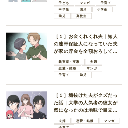
子ども
マンガ
子育て
中学生
園児
小学生
幼児
高校生
［１］お金くれくれ夫｜知人
の連帯保証人になっていた夫
が家の貯金を全額おろしてほ
しいと言ってきた
義実家・実家
夫婦
恋愛・結婚
マンガ
子育て
幼児
［１］垢抜けた夫がクズだっ
た話｜大学の人気者の彼女が
気になったのは地味で目立た
ない男子学生
夫婦
恋愛・結婚
マンガ
子育て