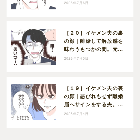
からの厳しい処罰と信頼
2026年7月6日
の失墜だった
［２０］イケメン夫の裏
の顔｜離婚して解放感を
味わうもつかの間。元夫
が会社で見せられたのは
2026年7月5日
浮気の証拠
［１９］イケメン夫の裏
の顔｜悪びれもせず離婚
届へサインをする夫。見
下した態度にちくりと棘
2026年7月4日
を刺す