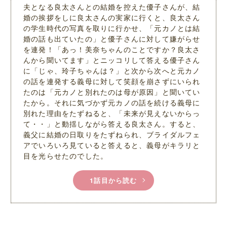
夫となる良太さんとの結婚を控えた優子さんが、結
婚の挨拶をしに良太さんの実家に行くと、良太さん
の学生時代の写真を取りに行かせ、「元カノとは結
婚の話も出ていたの」と優子さんに対して嫌がらせ
を連発！「あっ！美奈ちゃんのことですか？良太さ
んから聞いてます」とニッコリして答える優子さん
に「じゃ、玲子ちゃんは？」と次から次へと元カノ
の話を連発する義母に対して笑顔を崩さずにいられ
たのは「元カノと別れたのは母が原因」と聞いてい
たから。それに気づかず元カノの話を続ける義母に
別れた理由をたずねると、「未来が見えないからっ
て・・」と動揺しながら答える良太さん。すると、
義父に結婚の日取りをたずねられ、ブライダルフェ
アでいろいろ見ていると答えると、義母がキラリと
目を光らせたのでした。
1話目から読む