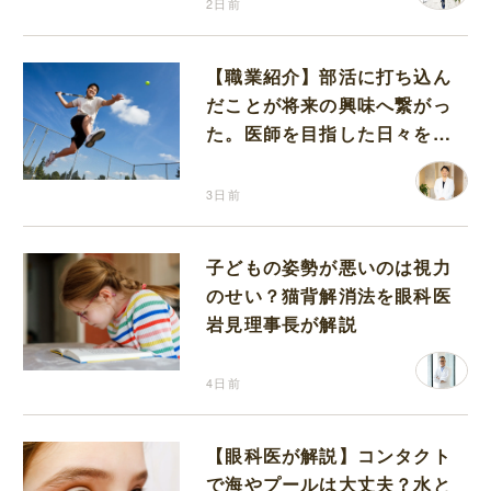
2日前
【職業紹介】部活に打ち込ん
だことが将来の興味へ繋がっ
た。医師を目指した日々を振
り返って思うこと
3日前
子どもの姿勢が悪いのは視力
のせい？猫背解消法を眼科医
岩見理事長が解説
4日前
【眼科医が解説】コンタクト
で海やプールは大丈夫？水と