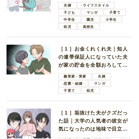
夫婦
ライフスタイル
子ども
マンガ
子育て
中学生
園児
小学生
幼児
高校生
［１］お金くれくれ夫｜知人
の連帯保証人になっていた夫
が家の貯金を全額おろしてほ
しいと言ってきた
義実家・実家
夫婦
恋愛・結婚
マンガ
子育て
幼児
［１］垢抜けた夫がクズだっ
た話｜大学の人気者の彼女が
気になったのは地味で目立た
ない男子学生