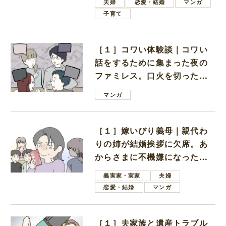
夫婦
恋愛・結婚
マンガ
子育て
［１］コワい体験談｜コワい
話をするために集まった夜の
ファミレス。口火を切ったの
は電車好きの男の子ママ
マンガ
［１］嫁いびり義母｜親代わ
りの姉が結婚挨拶に欠席。あ
からさまに不機嫌になった義
母
義実家・実家
夫婦
恋愛・結婚
マンガ
［１］夫家族と遺産トラブル