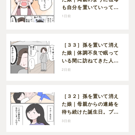
も自分を置いていってし
まうのでは？と怯えて泣
1日前
く孫に心が痛む
［３３］孫を置いて消え
た娘｜体調不良で眠って
いる間に訪ねてきた人物
は誰？娘が戻ってきたの
2日前
かと不安になる
［３２］孫を置いて消え
た娘｜母親からの連絡を
待ち続けた誕生日。プレ
ゼントもお祝いの言葉も
3日前
届かなかった