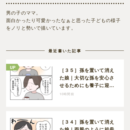
男の子のママ。
面白かったり可愛かったなぁと思った子どもの様子
をノリと勢いで描いています。
最近書いた記事
［３５］孫を置いて消え
た娘｜大切な孫を安心さ
せるためにも養子に迎え
ることを決心する
10時間前
［３４］孫を置いて消え
た娘｜両親のように祖母