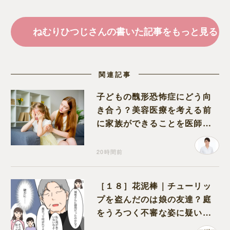
ねむりひつじさんの書いた記事をもっと見る
関連記事
子どもの醜形恐怖症にどう向
き合う？美容医療を考える前
に家族ができることを医師が
解説します
20時間前
［１８］花泥棒｜チューリッ
プを盗んだのは娘の友達？庭
をうろつく不審な姿に疑いが
深まる