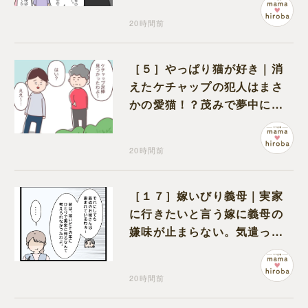
20時間前
［５］やっぱり猫が好き｜消
えたケチャップの犯人はまさ
かの愛猫！？茂みで夢中にな
ってなめる現場を発見
20時間前
［１７］嫁いびり義母｜実家
に行きたいと言う嫁に義母の
嫌味が止まらない。気遣って
くれるのは義父だけ
20時間前