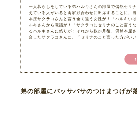
一人暮らしをしている弟ハルキさんの部屋で偶然セリナ
えている人がいると両家顔合わせに出席することに。当
本庄サクラコさんと言う全く違う女性が！「ハルキいは
ルキさんから電話が！「サクラコにセリナのこと言うな
るハルキさんに怒りが！それから数か月後、偶然本屋さ
合したサクラコさんに、「セリナのこと言った方がいい
弟の部屋にバッサバサのつけまつげが
L
o
U
a
n
d
m
e
u
d
t
:
e
3
3
.