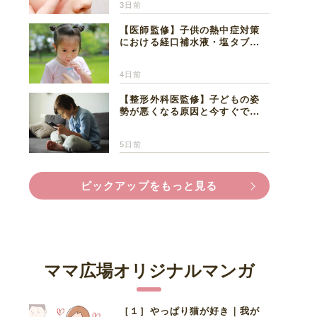
3日前
【医師監修】子供の熱中症対策
における経口補水液・塩タブレ
ットの適切な活用法と水分補給
の注意点
4日前
【整形外科医監修】子どもの姿
勢が悪くなる原因と今すぐでき
る改善習慣４選
5日前
ピックアップをもっと見る
ママ広場オリジナルマンガ
［１］やっぱり猫が好き｜我が