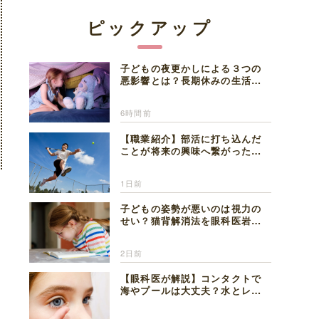
ピックアップ
子どもの夜更かしによる３つの
悪影響とは？長期休みの生活リ
ズムの整え方を精神科医が解説
6時間前
【職業紹介】部活に打ち込んだ
ことが将来の興味へ繋がった。
医師を目指した日々を振り返っ
て思うこと
1日前
子どもの姿勢が悪いのは視力の
せい？猫背解消法を眼科医岩見
理事長が解説
2日前
【眼科医が解説】コンタクトで
海やプールは大丈夫？水とレン
ズの注意点