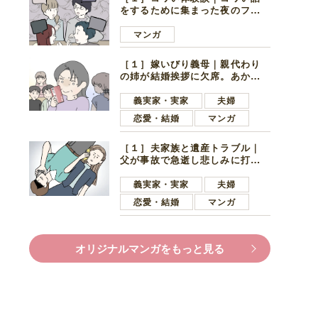
をするために集まった夜のファ
ミレス。口火を切ったのは電車
好きの男の子ママ
マンガ
［１］嫁いびり義母｜親代わり
の姉が結婚挨拶に欠席。あから
さまに不機嫌になった義母
義実家・実家
夫婦
恋愛・結婚
マンガ
［１］夫家族と遺産トラブル｜
父が事故で急逝し悲しみに打ち
ひしがれる妻を力強い言葉で励
ます夫
義実家・実家
夫婦
恋愛・結婚
マンガ
オリジナルマンガをもっと見る