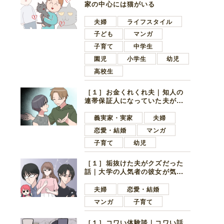
家の中心には猫がいる
夫婦
ライフスタイル
子ども
マンガ
子育て
中学生
園児
小学生
幼児
高校生
［１］お金くれくれ夫｜知人の
連帯保証人になっていた夫が家
の貯金を全額おろしてほしいと
言ってきた
義実家・実家
夫婦
恋愛・結婚
マンガ
子育て
幼児
［１］垢抜けた夫がクズだった
話｜大学の人気者の彼女が気に
なったのは地味で目立たない男
子学生
夫婦
恋愛・結婚
マンガ
子育て
［１］コワい体験談｜コワい話