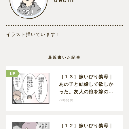
イラスト描いています！
最近書いた記事
［１３］嫁いびり義母｜
あの子と結婚して欲しか
った。友人の娘を嫁の前
で褒めちぎる無神経な義
-2時間前
母
［１２］嫁いびり義母｜