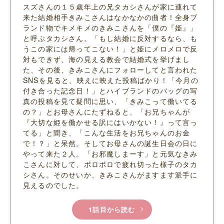
スズさんの１５歳年上の兄タカシさんが家に連れて
来た結婚相手きみこさんはなかなかの曲者！全身ブ
ランド物でキメキメのきみこさんを「僕の『姫』」
と呼ぶタカシさん。「もし結婚に反対するなら、も
うこの家には帰ってこない！」と姫にメロメロで反
対もできず、海の見える教会で結婚式を挙げまし
た、その後、きみこさんにフォローしてと言われた
SNSを見ると、映えに映えた投稿ばかり！「今月の
付き合った記念日！」とハイブランドのバッグの写
真の投稿を見て疑問に思い、「きみこって働いてる
の？」とお母さんにたずねると、「お兄ちゃんが
『大切な姫を働かせる訳にはいかない！』って言っ
てる」と聞き、「こんな生活をお兄ちゃんのお金
で！？」と呆然。そしてお母さんの誕生日会の日に
やって来た２人。「お邪魔しまーす」と元気なきみ
こさんに対して、ボロボロで疲れ切った様子のタカ
シさん。そのせいか、きみこさんがますます派手に
見えるのでした。
1話目から読む