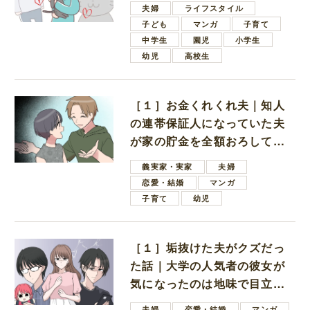
夫婦
ライフスタイル
子ども
マンガ
子育て
中学生
園児
小学生
幼児
高校生
［１］お金くれくれ夫｜知人
の連帯保証人になっていた夫
が家の貯金を全額おろしてほ
しいと言ってきた
義実家・実家
夫婦
恋愛・結婚
マンガ
子育て
幼児
［１］垢抜けた夫がクズだっ
た話｜大学の人気者の彼女が
気になったのは地味で目立た
ない男子学生
夫婦
恋愛・結婚
マンガ