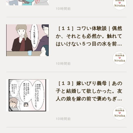
10時間前
［１１］コワい体験談｜偶然
か、それとも必然か。触れて
はいけない５つ目の水を前に
コワい話を続ける一同
10時間前
［１３］嫁いびり義母｜あの
子と結婚して欲しかった。友
人の娘を嫁の前で褒めちぎる
無神経な義母
10時間前