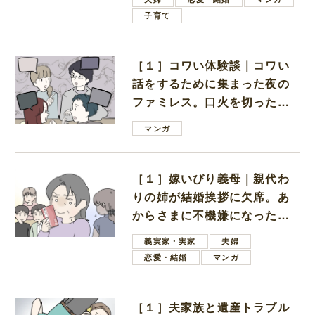
子育て
［１］コワい体験談｜コワい
話をするために集まった夜の
ファミレス。口火を切ったの
は電車好きの男の子ママ
マンガ
［１］嫁いびり義母｜親代わ
りの姉が結婚挨拶に欠席。あ
からさまに不機嫌になった義
母
義実家・実家
夫婦
恋愛・結婚
マンガ
［１］夫家族と遺産トラブル