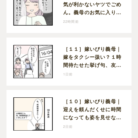
気が利かないヤツでごめ
ん。義母のお気に入り女
性が夫との親密さを匂わ
22時間前
せてくる
［１１］嫁いびり義母｜
嫁をタクシー扱い？１時
間待たせた挙げ句、友人
まで送らせる義母が図々
1日前
しい
［１０］嫁いびり義母｜
迎えを頼んだくせに時間
になっても姿を見せない
義母。返信すらなく不安
2日前
な時間を過ごす