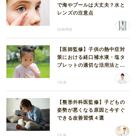
で海やプールは大丈夫？水と
レンズの注意点
22時間前
【医師監修】子供の熱中症対
策における経口補水液・塩タ
ブレットの適切な活用法と水
分補給の注意点
1日前
【整形外科医監修】子どもの
姿勢が悪くなる原因と今すぐ
できる改善習慣４選
2日前