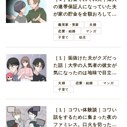
の連帯保証人になっていた夫
が家の貯金を全額おろしてほ
しいと言ってきた
義実家・実家
夫婦
恋愛・結婚
マンガ
子育て
幼児
［１］垢抜けた夫がクズだっ
た話｜大学の人気者の彼女が
気になったのは地味で目立た
ない男子学生
夫婦
恋愛・結婚
マンガ
子育て
［１］コワい体験談｜コワい
話をするために集まった夜の
ファミレス。口火を切ったの