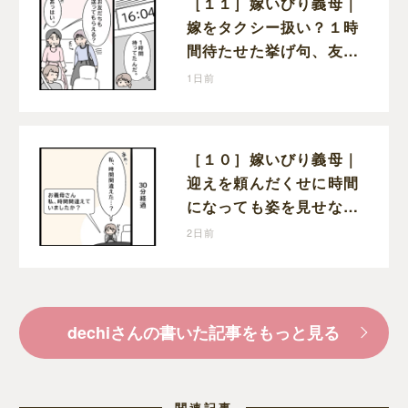
［１１］嫁いびり義母｜
嫁をタクシー扱い？１時
間待たせた挙げ句、友人
まで送らせる義母が図々
1日前
しい
［１０］嫁いびり義母｜
迎えを頼んだくせに時間
になっても姿を見せない
義母。返信すらなく不安
2日前
な時間を過ごす
dechiさんの書いた記事をもっと見る
関連記事