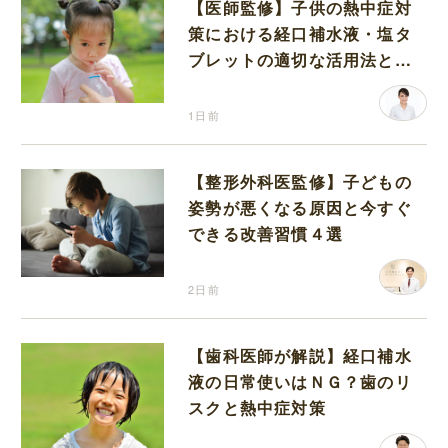
【医師監修】子供の熱中症対
策における経口補水液・塩タ
ブレットの適切な活用法と水
分補給の注意点
1日前
【整形外科医監修】子どもの
姿勢が悪くなる原因と今すぐ
できる改善習慣４選
2日前
【歯科医師が解説】経口補水
液の日常使いはＮＧ？歯のリ
スクと熱中症対策