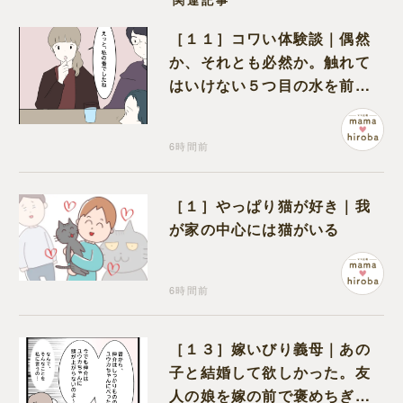
［１１］コワい体験談｜偶然
か、それとも必然か。触れて
はいけない５つ目の水を前に
コワい話を続ける一同
6時間前
［１］やっぱり猫が好き｜我
が家の中心には猫がいる
6時間前
［１３］嫁いびり義母｜あの
子と結婚して欲しかった。友
人の娘を嫁の前で褒めちぎる