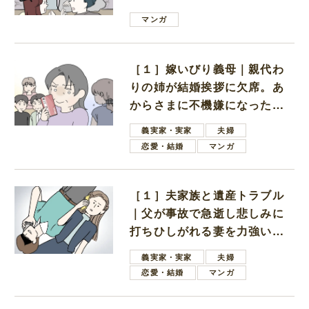
は電車好きの男の子ママ
マンガ
［１］嫁いびり義母｜親代わ
りの姉が結婚挨拶に欠席。あ
からさまに不機嫌になった義
母
義実家・実家
夫婦
恋愛・結婚
マンガ
［１］夫家族と遺産トラブル
｜父が事故で急逝し悲しみに
打ちひしがれる妻を力強い言
葉で励ます夫
義実家・実家
夫婦
恋愛・結婚
マンガ