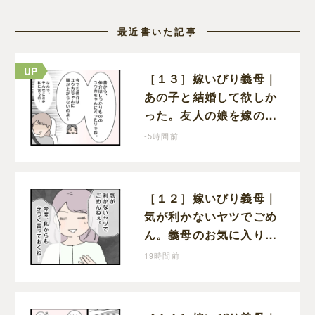
最近書いた記事
［１３］嫁いびり義母｜
あの子と結婚して欲しか
った。友人の娘を嫁の前
で褒めちぎる無神経な義
-5時間前
母
［１２］嫁いびり義母｜
気が利かないヤツでごめ
ん。義母のお気に入り女
性が夫との親密さを匂わ
19時間前
せてくる