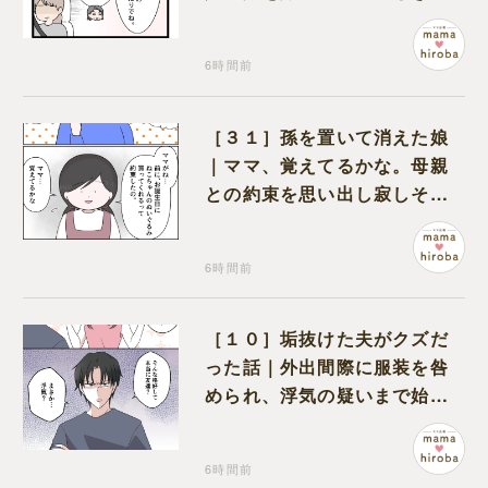
無神経な義母
6時間前
［３１］孫を置いて消えた娘
｜ママ、覚えてるかな。母親
との約束を思い出し寂しそう
な孫に胸が痛む
6時間前
［１０］垢抜けた夫がクズだ
った話｜外出間際に服装を咎
められ、浮気の疑いまで始め
る夫
6時間前