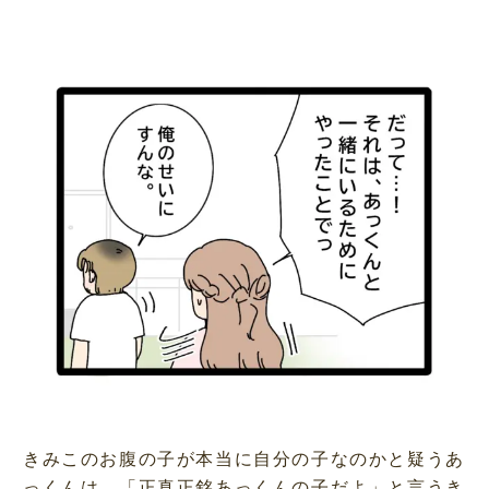
M
u
t
e
きみこのお腹の子が本当に自分の子なのかと疑うあ
っくんは、「正真正銘あっくんの子だよ」と言うき