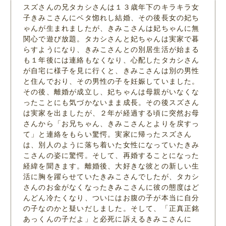
スズさんの兄タカシさんは１３歳年下のキラキラ女
子きみこさんにベタ惚れし結婚、その後長女の妃ち
ゃんが生まれましたが、きみこさんは妃ちゃんに無
関心で遊び放題。タカシさんと妃ちゃんは実家で暮
らすようになり、きみこさんとの別居生活が始まる
も１年後には連絡もなくなり、心配したタカシさん
が自宅に様子を見に行くと、きみこさんは別の男性
と住んでおり、その男性の子を妊娠していました。
その後、離婚が成立し、妃ちゃんは母親がいなくな
ったことにも気づかないまま成長。その後スズさん
は実家を出ましたが、２年が経過する頃に突然お母
さんから「お兄ちゃん、きみこさんとよりを戻すっ
て」と連絡をもらい驚愕。実家に帰ったスズさん
は、別人のように落ち着いた女性になっていたきみ
こさんの姿に驚愕。そして、再婚することになった
経緯を聞きます。離婚後、大好きな彼との新しい生
活に胸を躍らせていたきみこさんでしたが、タカシ
さんのお金がなくなったきみこさんに彼の態度はど
んどん冷たくなり、ついにはお腹の子が本当に自分
の子なのかと疑いだしました。そして、「正真正銘
あっくんの子だよ」と必死に訴えるきみこさんに