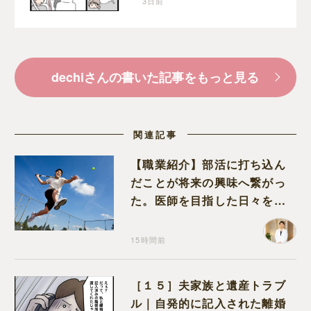
3日前
しい
dechiさんの書いた記事をもっと見る
関連記事
【職業紹介】部活に打ち込ん
だことが将来の興味へ繋がっ
た。医師を目指した日々を振
り返って思うこと
15時間前
［１５］夫家族と遺産トラブ
ル｜自発的に記入された離婚