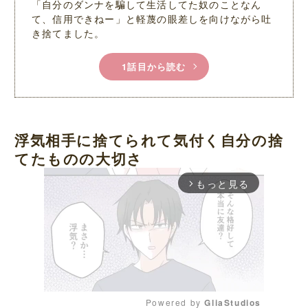
「自分のダンナを騙して生活してた奴のことなん
て、信用できねー」と軽蔑の眼差しを向けながら吐
き捨てました。
1話目から読む
浮気相手に捨てられて気付く自分の捨
てたものの大切さ
もっと見る
arrow_forward_ios
Powered by 
GliaStudios