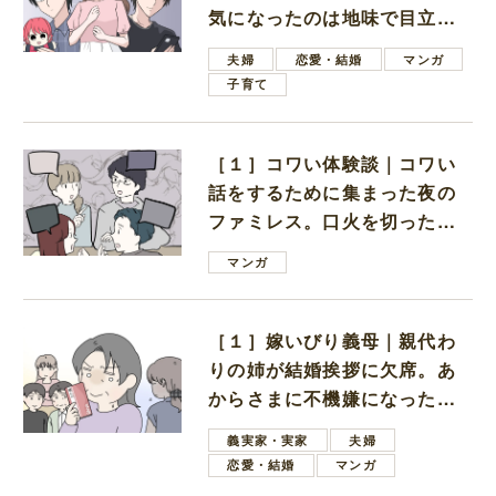
気になったのは地味で目立た
ない男子学生
夫婦
恋愛・結婚
マンガ
子育て
［１］コワい体験談｜コワい
話をするために集まった夜の
ファミレス。口火を切ったの
は電車好きの男の子ママ
マンガ
［１］嫁いびり義母｜親代わ
りの姉が結婚挨拶に欠席。あ
からさまに不機嫌になった義
母
義実家・実家
夫婦
恋愛・結婚
マンガ