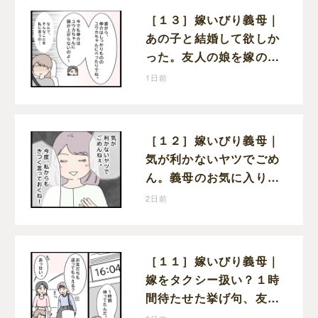
［１３］嫁いびり義母｜
あの子と結婚して欲しか
った。友人の娘を嫁の前
で褒めちぎる無神経な義
1日前
母
［１２］嫁いびり義母｜
気が利かないヤツでごめ
ん。義母のお気に入り女
性が夫との親密さを匂わ
2日前
せてくる
［１１］嫁いびり義母｜
嫁をタクシー扱い？１時
間待たせた挙げ句、友人
まで送らせる義母が図々