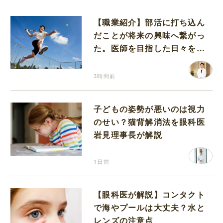
【職業紹介】部活に打ち込ん
だことが将来の興味へ繋がっ
た。医師を目指した日々を振
り返って思うこと
3時間前
子どもの姿勢が悪いのは視力
のせい？猫背解消法を眼科医
岩見理事長が解説
1日前
【眼科医が解説】コンタクト
で海やプールは大丈夫？水と
レンズの注意点