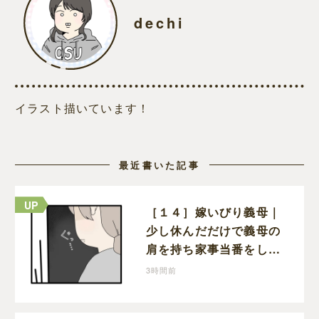
dechi
イラスト描いています！
最近書いた記事
［１４］嫁いびり義母｜
少し休んだだけで義母の
肩を持ち家事当番をしな
かったと責める夫
3時間前