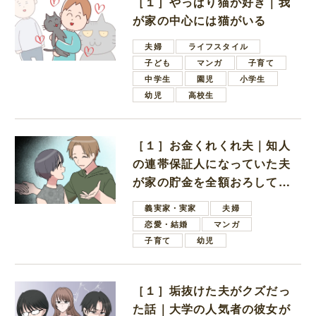
［１］やっぱり猫が好き｜我
が家の中心には猫がいる
夫婦
ライフスタイル
子ども
マンガ
子育て
中学生
園児
小学生
幼児
高校生
［１］お金くれくれ夫｜知人
の連帯保証人になっていた夫
が家の貯金を全額おろしてほ
しいと言ってきた
義実家・実家
夫婦
恋愛・結婚
マンガ
子育て
幼児
［１］垢抜けた夫がクズだっ
た話｜大学の人気者の彼女が