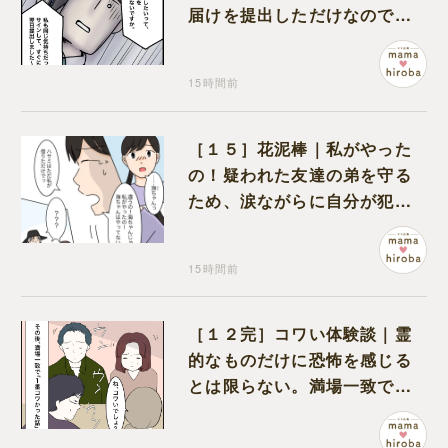
届けを提出しただけなので、
何も問題なし
15時間前
［１５］花泥棒｜私がやった
の！疑われた友達の弟を守る
ため、涙ながらに自分が犯人
だと名乗り出た娘
15時間前
［１２完］コワい体験談｜霊
的なものだけに恐怖を感じる
とは限らない。満場一致でコ
ワいと認定された意外な体験