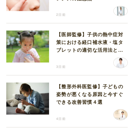
2日前
【医師監修】子供の熱中症対
策における経口補水液・塩タ
ブレットの適切な活用法と水
分補給の注意点
3日前
【整形外科医監修】子どもの
姿勢が悪くなる原因と今すぐ
できる改善習慣４選
4日前