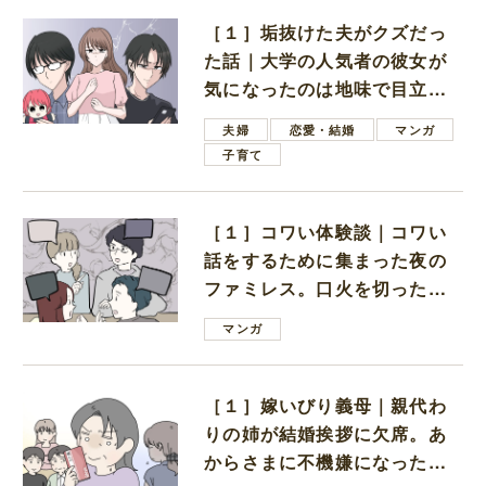
［１］垢抜けた夫がクズだっ
た話｜大学の人気者の彼女が
気になったのは地味で目立た
ない男子学生
夫婦
恋愛・結婚
マンガ
子育て
［１］コワい体験談｜コワい
話をするために集まった夜の
ファミレス。口火を切ったの
は電車好きの男の子ママ
マンガ
［１］嫁いびり義母｜親代わ
りの姉が結婚挨拶に欠席。あ
からさまに不機嫌になった義