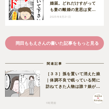
婚届。どれだけすがって
も妻の離婚の意思は変わ
らない。クセ強義母に抗
2025年8月21日
う嫁達｜岡田ももえと申
します
岡田ももえさんの書いた記事をもっと見る
関連記事
［３３］孫を置いて消えた娘
｜体調不良で眠っている間に
訪ねてきた人物は誰？娘が戻
ってきたのかと不安になる
1時間前