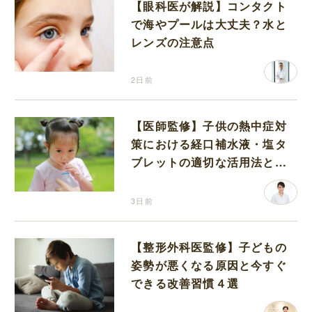
【眼科医が解説】コンタクト
で海やプールは大丈夫？水と
レンズの注意点
2日前
【医師監修】子供の熱中症対
策における経口補水液・塩タ
ブレットの適切な活用法と水
分補給の注意点
3日前
【整形外科医監修】子どもの
姿勢が悪くなる原因と今すぐ
できる改善習慣４選