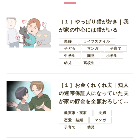
［１］やっぱり猫が好き｜我
が家の中心には猫がいる
夫婦
ライフスタイル
子ども
マンガ
子育て
中学生
園児
小学生
幼児
高校生
［１］お金くれくれ夫｜知人
の連帯保証人になっていた夫
が家の貯金を全額おろしてほ
しいと言ってきた
義実家・実家
夫婦
恋愛・結婚
マンガ
子育て
幼児