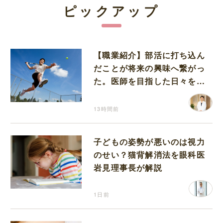
ピックアップ
【職業紹介】部活に打ち込ん
だことが将来の興味へ繋がっ
た。医師を目指した日々を振
り返って思うこと
13時間前
子どもの姿勢が悪いのは視力
のせい？猫背解消法を眼科医
岩見理事長が解説
1日前