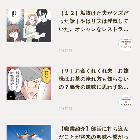
［１２］垢抜けた夫がクズだ
った話｜やはり夫は浮気して
いた。オシャレなレストラン
で夫の浮気現場に遭遇
1時間前
［９］お金くれくれ夫｜お嬢
様はお茶の淹れ方も知らない
の？義母の嫌味に思わず怒り
が込み上げる
1時間前
【職業紹介】部活に打ち込ん
だことが将来の興味へ繋がっ