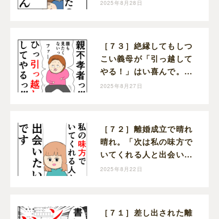
た！クセ強義母に抗う嫁
2025年8月28日
達｜岡田ももえと申しま
す
［７３］絶縁してもしつ
こい義母が「引っ越して
やる！」はい喜んで。ク
セ強義母に抗う嫁達｜岡
2025年8月27日
田ももえと申します
［７２］離婚成立で晴れ
晴れ。「次は私の味方で
いてくれる人と出会いた
い」と前を向く。クセ強
2025年8月22日
義母に抗う嫁達｜岡田も
もえと申します
［７１］差し出された離