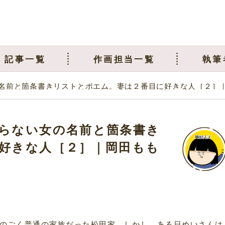
記事一覧
作画担当一覧
執筆
名前と箇条書きリストとポエム。妻は２番目に好きな人［２］
らない女の名前と箇条書き
好きな人［２］｜岡田もも
のごく普通の家族だった松田家。しかし、ある日めいさんは