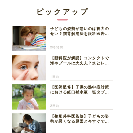
ピックアップ
子どもの姿勢が悪いのは視力の
せい？猫背解消法を眼科医岩見
理事長が解説
2時間前
【眼科医が解説】コンタクトで
海やプールは大丈夫？水とレン
ズの注意点
1日前
【医師監修】子供の熱中症対策
における経口補水液・塩タブレ
ットの適切な活用法と水分補給
の注意点
2日前
【整形外科医監修】子どもの姿
勢が悪くなる原因と今すぐでき
る改善習慣４選