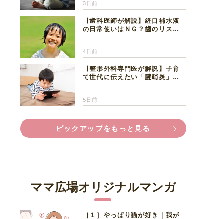
3日前
【歯科医師が解説】経口補水液
の日常使いはＮＧ？歯のリスク
と熱中症対策
4日前
【整形外科専門医が解説】子育
て世代に伝えたい「腱鞘炎」の
正しい知識と対処法
5日前
ピックアップをもっと見る
ママ広場オリジナルマンガ
［１］やっぱり猫が好き｜我が