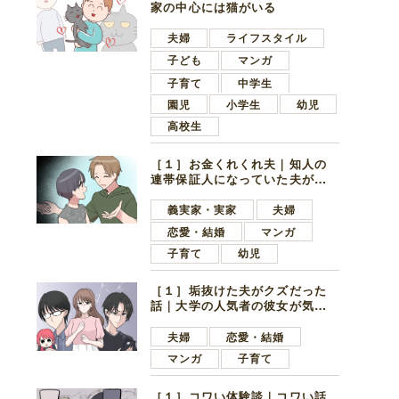
家の中心には猫がいる
夫婦
ライフスタイル
子ども
マンガ
子育て
中学生
園児
小学生
幼児
高校生
［１］お金くれくれ夫｜知人の
連帯保証人になっていた夫が家
の貯金を全額おろしてほしいと
言ってきた
義実家・実家
夫婦
恋愛・結婚
マンガ
子育て
幼児
［１］垢抜けた夫がクズだった
話｜大学の人気者の彼女が気に
なったのは地味で目立たない男
子学生
夫婦
恋愛・結婚
マンガ
子育て
［１］コワい体験談｜コワい話