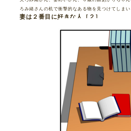
ろみ緒さんの机で衝撃的なある物を見つけてしまい
妻は２番目に好きな人［２］