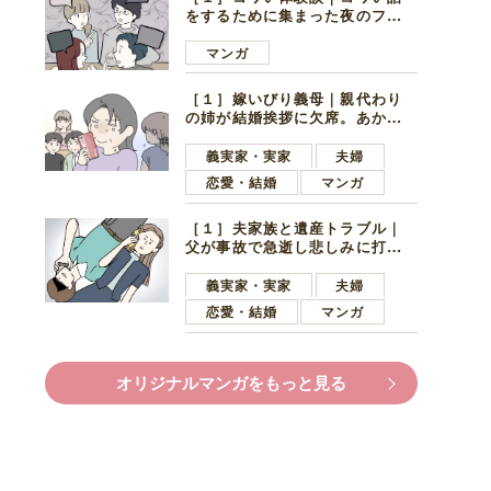
をするために集まった夜のファ
ミレス。口火を切ったのは電車
好きの男の子ママ
マンガ
［１］嫁いびり義母｜親代わり
の姉が結婚挨拶に欠席。あから
さまに不機嫌になった義母
義実家・実家
夫婦
恋愛・結婚
マンガ
［１］夫家族と遺産トラブル｜
父が事故で急逝し悲しみに打ち
ひしがれる妻を力強い言葉で励
ます夫
義実家・実家
夫婦
恋愛・結婚
マンガ
オリジナルマンガをもっと見る