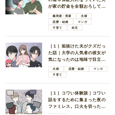
が家の貯金を全額おろしてほ
しいと言ってきた
義実家・実家
夫婦
恋愛・結婚
マンガ
子育て
幼児
［１］垢抜けた夫がクズだっ
た話｜大学の人気者の彼女が
気になったのは地味で目立た
ない男子学生
夫婦
恋愛・結婚
マンガ
子育て
［１］コワい体験談｜コワい
話をするために集まった夜の
ファミレス。口火を切ったの
は電車好きの男の子ママ