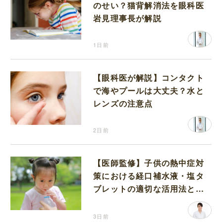
のせい？猫背解消法を眼科医
岩見理事長が解説
1日前
【眼科医が解説】コンタクト
で海やプールは大丈夫？水と
レンズの注意点
2日前
【医師監修】子供の熱中症対
策における経口補水液・塩タ
ブレットの適切な活用法と水
分補給の注意点
3日前