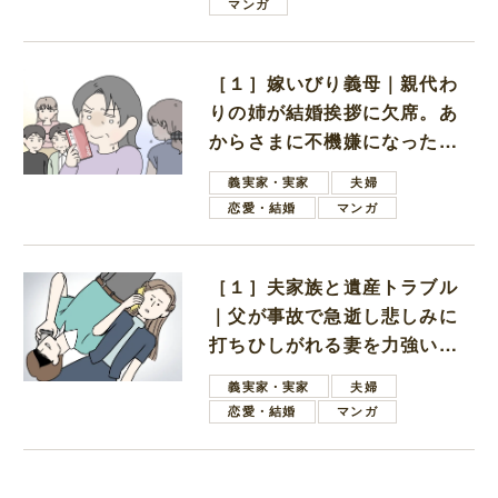
マンガ
［１］嫁いびり義母｜親代わ
りの姉が結婚挨拶に欠席。あ
からさまに不機嫌になった義
母
義実家・実家
夫婦
恋愛・結婚
マンガ
［１］夫家族と遺産トラブル
｜父が事故で急逝し悲しみに
打ちひしがれる妻を力強い言
葉で励ます夫
義実家・実家
夫婦
恋愛・結婚
マンガ