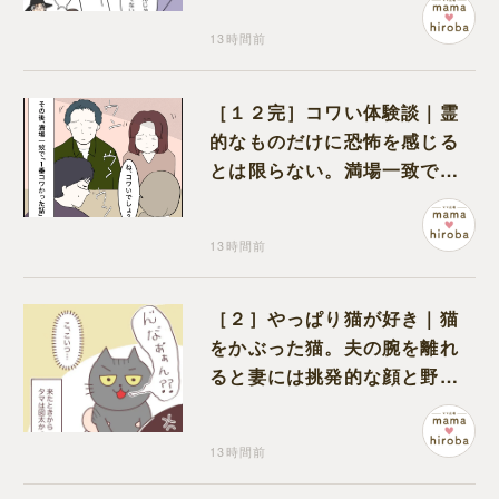
13時間前
［１２完］コワい体験談｜霊
的なものだけに恐怖を感じる
とは限らない。満場一致でコ
ワいと認定された意外な体験
13時間前
［２］やっぱり猫が好き｜猫
をかぶった猫。夫の腕を離れ
ると妻には挑発的な顔と野太
い鳴き声
13時間前