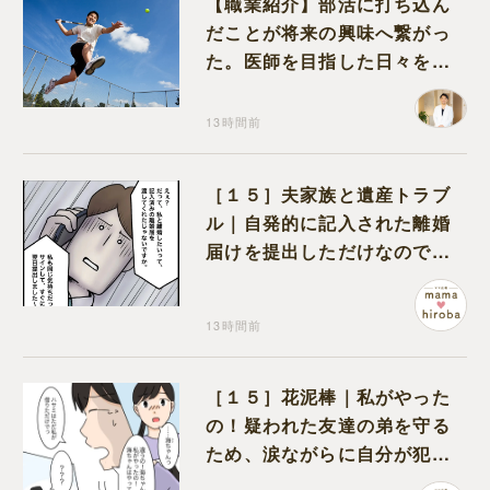
【職業紹介】部活に打ち込ん
だことが将来の興味へ繋がっ
た。医師を目指した日々を振
り返って思うこと
13時間前
［１５］夫家族と遺産トラブ
ル｜自発的に記入された離婚
届けを提出しただけなので、
何も問題なし
13時間前
［１５］花泥棒｜私がやった
の！疑われた友達の弟を守る
ため、涙ながらに自分が犯人
だと名乗り出た娘