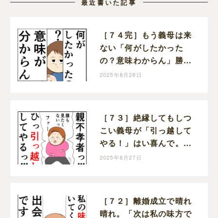
最近書いた記事
［７４完］もう義母は来
ない「何がしたかった
の？意味わからん」勝っ
た！クセ強義母に抗う嫁
2025年8月28日
達｜岡田ももえと申しま
す
［７３］絶縁してもしつ
こい義母が「引っ越して
やる！」はい喜んで。ク
セ強義母に抗う嫁達｜岡
2025年8月27日
田ももえと申します
［７２］離婚成立で晴れ
晴れ。「次は私の味方で