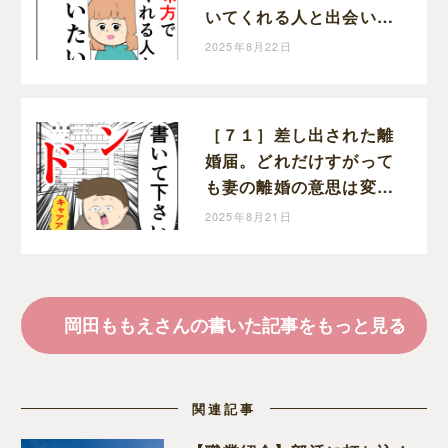
いてくれる人と出会いた
い」と前を向く。クセ強
2025年8月22日
義母に抗う嫁達｜岡田も
もえと申します
［７１］差し出された離
婚届。どれだけすがって
も妻の離婚の意思は変わ
らない。クセ強義母に抗
2025年8月21日
う嫁達｜岡田ももえと申
します
岡田ももえさんの書いた記事をもっと見る
関連記事