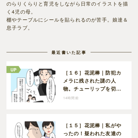
のらりくらりと育児をしながら日常のイラストを描
く4児の母。
棚やテーブルにシールを貼られるのが苦手。娘達＆
息子ラブ。
最近書いた記事
［１６］花泥棒｜防犯カ
メラに残された謎の人
物。チューリップを切っ
た犯人につながる証拠に
14時間前
なるのか期待する
［１５］花泥棒｜私がや
ったの！疑われた友達の