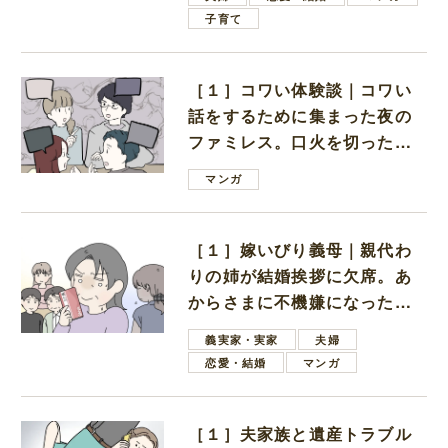
子育て
［１］コワい体験談｜コワい
話をするために集まった夜の
ファミレス。口火を切ったの
は電車好きの男の子ママ
マンガ
［１］嫁いびり義母｜親代わ
りの姉が結婚挨拶に欠席。あ
からさまに不機嫌になった義
母
義実家・実家
夫婦
恋愛・結婚
マンガ
［１］夫家族と遺産トラブル