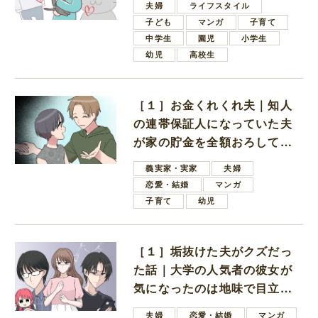
夫婦
ライフスタイル
子ども
マンガ
子育て
中学生
園児
小学生
幼児
高校生
［１］お金くれくれ夫｜知人
の連帯保証人になっていた夫
が家の貯金を全額おろしてほ
しいと言ってきた
義実家・実家
夫婦
恋愛・結婚
マンガ
子育て
幼児
［１］垢抜けた夫がクズだっ
た話｜大学の人気者の彼女が
気になったのは地味で目立た
ない男子学生
夫婦
恋愛・結婚
マンガ