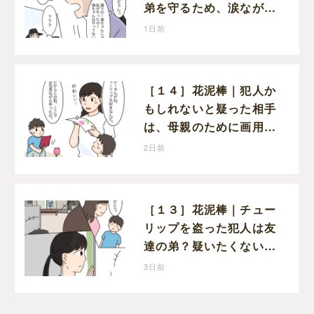
弟を守るため、涙ながら
に自分が犯人だと名乗り
1日前
出た娘
［１４］花泥棒｜犯人か
もしれないと疑った相手
は、母親のために画用紙
でチューリップを作って
2日前
いただけだった
［１３］花泥棒｜チュー
リップを盗った犯人は友
達の弟？疑いたくない気
持ちと真実の間でひとり
3日前
葛藤する娘