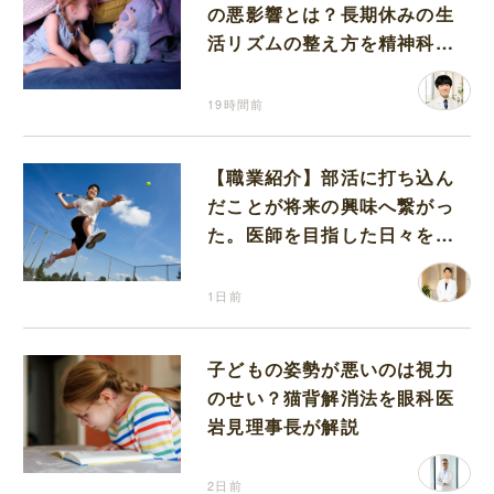
の悪影響とは？長期休みの生
活リズムの整え方を精神科医
が解説
19時間前
【職業紹介】部活に打ち込ん
だことが将来の興味へ繋がっ
た。医師を目指した日々を振
り返って思うこと
1日前
子どもの姿勢が悪いのは視力
のせい？猫背解消法を眼科医
岩見理事長が解説
2日前