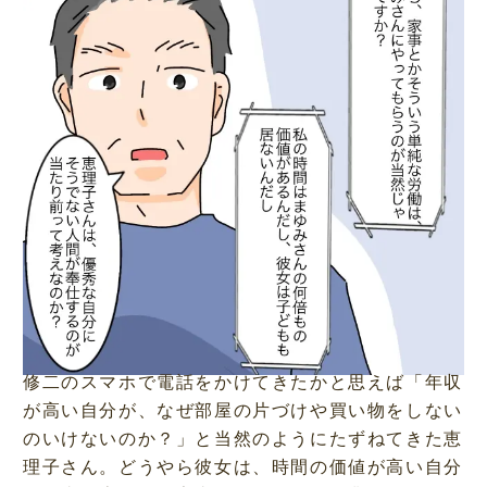
t
e
修二のスマホで電話をかけてきたかと思えば「年収
が高い自分が、なぜ部屋の片づけや買い物をしない
のいけないのか？」と当然のようにたずねてきた恵
理子さん。どうやら彼女は、時間の価値が高い自分