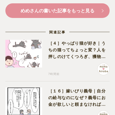
めめさんの書いた記事をもっと見る
関連記事
［４］やっぱり猫が好き｜う
ちの猫ってちょっと変？人を
押しのけてくつろぎ、獲物に
も物怖じしない鋼のハート
7時間前
［１６］嫁いびり義母｜自分
の給与なのになぜ？義母にお
金が欲しいと頼まなければな
らない状況に疑問を抱く