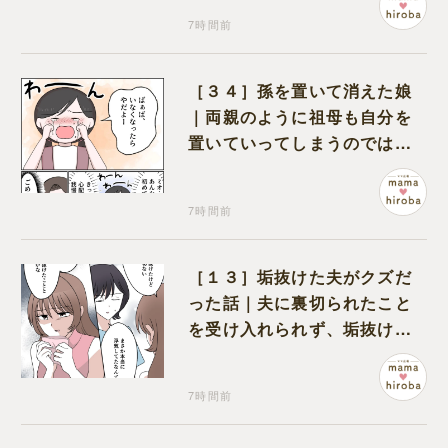
7時間前
［３４］孫を置いて消えた娘
｜両親のように祖母も自分を
置いていってしまうのでは？
と怯えて泣く孫に心が痛む
7時間前
［１３］垢抜けた夫がクズだ
った話｜夫に裏切られたこと
を受け入れられず、垢抜けた
ことが関係しているのかと嘆
く
7時間前