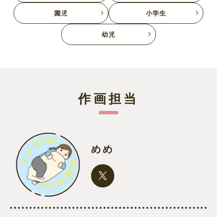
園児
小学生
幼児
作画担当
めめ