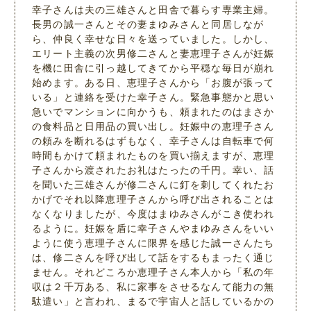
幸子さんは夫の三雄さんと田舎で暮らす専業主婦。
長男の誠一さんとその妻まゆみさんと同居しなが
ら、仲良く幸せな日々を送っていました。しかし、
エリート主義の次男修二さんと妻恵理子さんが妊娠
を機に田舎に引っ越してきてから平穏な毎日が崩れ
始めます。ある日、恵理子さんから「お腹が張って
いる」と連絡を受けた幸子さん。緊急事態かと思い
急いでマンションに向かうも、頼まれたのはまさか
の食料品と日用品の買い出し。妊娠中の恵理子さん
の頼みを断れるはずもなく、幸子さんは自転車で何
時間もかけて頼まれたものを買い揃えますが、恵理
子さんから渡されたお礼はたったの千円。幸い、話
を聞いた三雄さんが修二さんに釘を刺してくれたお
かげでそれ以降恵理子さんから呼び出されることは
なくなりましたが、今度はまゆみさんがこき使われ
るように。妊娠を盾に幸子さんやまゆみさんをいい
ように使う恵理子さんに限界を感じた誠一さんたち
は、修二さんを呼び出して話をするもまったく通じ
ません。それどころか恵理子さん本人から「私の年
収は２千万ある、私に家事をさせるなんて能力の無
駄遣い」と言われ、まるで宇宙人と話しているかの