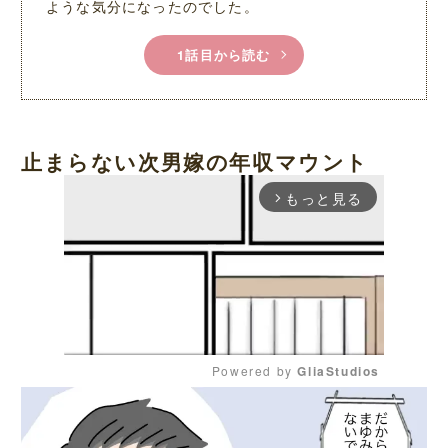
ような気分になったのでした。
1話目から読む
止まらない次男嫁の年収マウント
もっと見る
arrow_forward_ios
Powered by 
GliaStudios
M
u