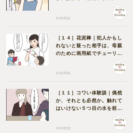
の夫は大慌て
20時間前
［１４］花泥棒｜犯人かもし
れないと疑った相手は、母親
のために画用紙でチューリッ
プを作っていただけだった
20時間前
［１１］コワい体験談｜偶然
か、それとも必然か。触れて
はいけない５つ目の水を前に
コワい話を続ける一同
20時間前