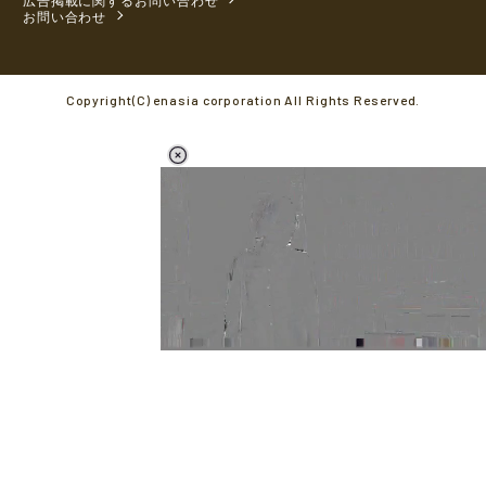
お問い合わせ
Copyright(C) enasia corporation All Rights Reserved.
L
o
/
M
a
u
d
t
e
e
d
:
5
4