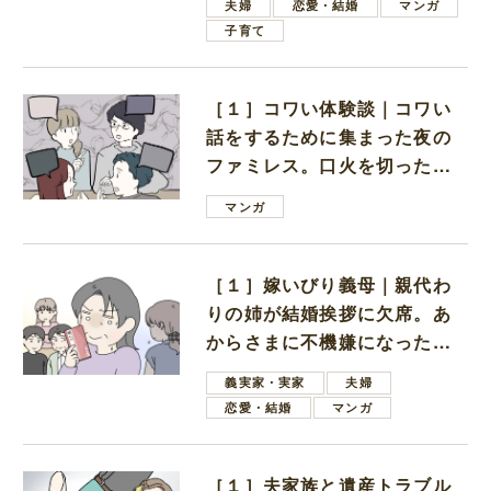
夫婦
恋愛・結婚
マンガ
子育て
［１］コワい体験談｜コワい
話をするために集まった夜の
ファミレス。口火を切ったの
は電車好きの男の子ママ
マンガ
［１］嫁いびり義母｜親代わ
りの姉が結婚挨拶に欠席。あ
からさまに不機嫌になった義
母
義実家・実家
夫婦
恋愛・結婚
マンガ
［１］夫家族と遺産トラブル