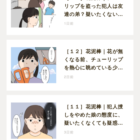
リップを盗った犯人は友
達の弟？疑いたくない気
持ちと真実の間でひとり
1日前
葛藤する娘
［１２］花泥棒｜花が無
くなる前、チューリップ
を熱心に眺めている少年
がいた
2日前
［１１］花泥棒｜犯人捜
しをやめた娘の態度に、
疑いたくなくても疑惑の
目が向いてしまう
3日前