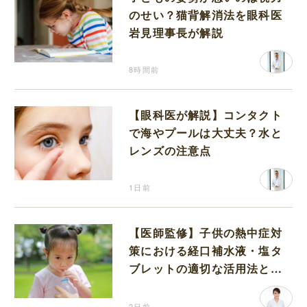
のせい？猫背解消法を眼科医
岩見理事長が解説
8時間前
【眼科医が解説】コンタクト
で海やプールは大丈夫？水と
レンズの注意点
1日前
【医師監修】子供の熱中症対
策における経口補水液・塩タ
ブレットの適切な活用法と水
分補給の注意点
2日前