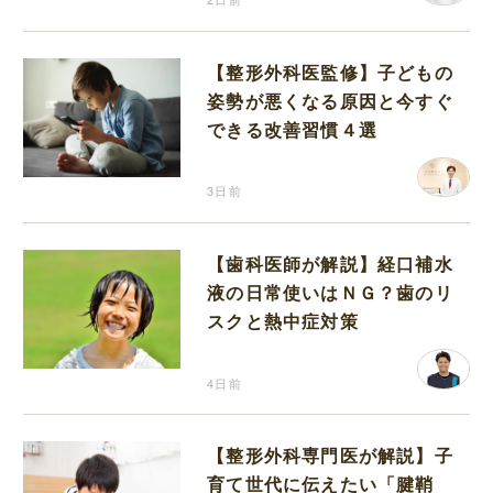
【整形外科医監修】子どもの
姿勢が悪くなる原因と今すぐ
できる改善習慣４選
3日前
【歯科医師が解説】経口補水
液の日常使いはＮＧ？歯のリ
スクと熱中症対策
4日前
【整形外科専門医が解説】子
育て世代に伝えたい「腱鞘