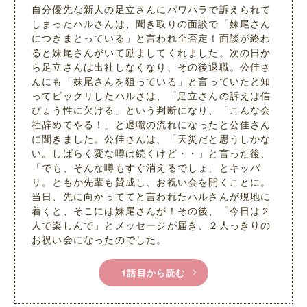
自分優先な新人の足立さんにパワハラで訴えられて
しまったハルさんは、聞き取りの面談で「妹尾さん
につきまとっている」と言われ全否定！面談が終わ
ると妹尾さんがいて励ましてくれました。次の日か
ら足立さんは出社しなくなり、その後退職。公佳さ
んにも「妹尾さんを狙っている」と言っていたと知
ってビックリしたハルさは、「足立さんの訴えは信
ぴょう性に欠ける」という判断になり、「こんな会
社辞めてやる！」と退職の流れになったと公佳さん
に聞きました。公佳さんは、「天災だと思うしかな
い。しばらく変な噂は続くけど・・」と言った後、
「でも、そんな噂もすぐ消えるでしょ」とキッパ
リ。ともか先輩も賛成し、お祝い会を開くことに。
当日、先に向かっててと言われたハルさんが現地に
着くと、そこには妹尾さんが！その後、「今日は２
人で楽しんで」とメッセージが届き、２人っきりの
お祝い会になったのでした。
1話目から読む