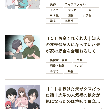
夫婦
ライフスタイル
子ども
マンガ
子育て
中学生
園児
小学生
幼児
高校生
［１］お金くれくれ夫｜知人
の連帯保証人になっていた夫
が家の貯金を全額おろしてほ
しいと言ってきた
義実家・実家
夫婦
恋愛・結婚
マンガ
子育て
幼児
［１］垢抜けた夫がクズだっ
た話｜大学の人気者の彼女が
気になったのは地味で目立た
ない男子学生