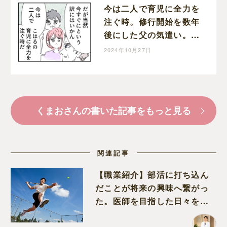
今は二人で育児に全力を
注ぐ時。修行開始を数年
後にした父の気遣い。育
児なめすぎ夫［１９８］
2024年10月27日
｜くまおのマンガ堂
くまおさんの書いた記事をもっと見る
関連記事
【職業紹介】部活に打ち込ん
だことが将来の興味へ繋がっ
た。医師を目指した日々を振
り返って思うこと