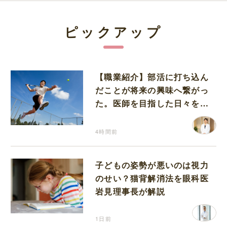
ピックアップ
【職業紹介】部活に打ち込ん
だことが将来の興味へ繋がっ
た。医師を目指した日々を振
り返って思うこと
4時間前
子どもの姿勢が悪いのは視力
のせい？猫背解消法を眼科医
岩見理事長が解説
1日前