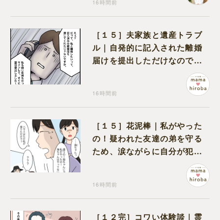
16時間前
［１５］夫家族と遺産トラブ
ル｜自発的に記入された離婚
届けを提出しただけなので、
何も問題なし
16時間前
［１５］花泥棒｜私がやった
の！疑われた友達の弟を守る
ため、涙ながらに自分が犯人
だと名乗り出た娘
16時間前
［１２完］コワい体験談｜霊