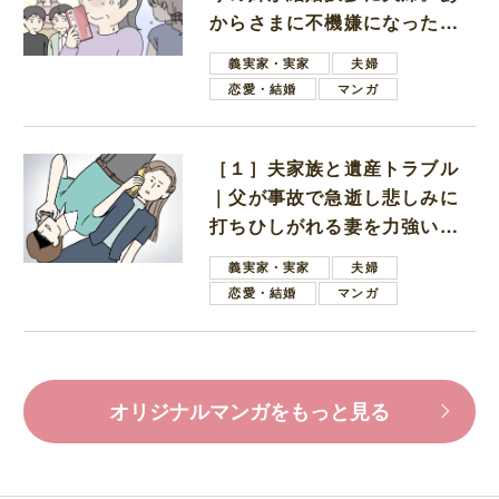
からさまに不機嫌になった義
母
義実家・実家
夫婦
恋愛・結婚
マンガ
［１］夫家族と遺産トラブル
｜父が事故で急逝し悲しみに
打ちひしがれる妻を力強い言
葉で励ます夫
義実家・実家
夫婦
恋愛・結婚
マンガ
オリジナルマンガをもっと見る