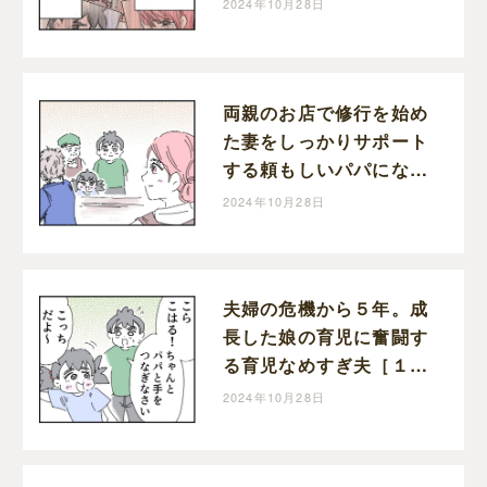
2024年10月28日
ぎ夫［２０１完］｜くま
おのマンガ堂
両親のお店で修行を始め
た妻をしっかりサポート
する頼もしいパパになっ
た育児なめすぎ夫［２０
2024年10月28日
０］｜くまおのマンガ堂
夫婦の危機から５年。成
長した娘の育児に奮闘す
る育児なめすぎ夫［１９
９］｜くまおのマンガ堂
2024年10月28日