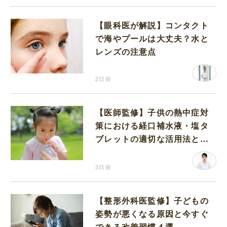
【眼科医が解説】コンタクト
で海やプールは大丈夫？水と
レンズの注意点
2日前
【医師監修】子供の熱中症対
策における経口補水液・塩タ
ブレットの適切な活用法と水
分補給の注意点
3日前
【整形外科医監修】子どもの
姿勢が悪くなる原因と今すぐ
できる改善習慣４選