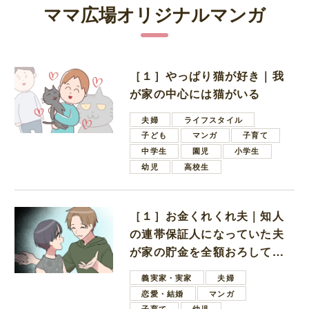
ママ広場オリジナルマンガ
［１］やっぱり猫が好き｜我
が家の中心には猫がいる
夫婦
ライフスタイル
子ども
マンガ
子育て
中学生
園児
小学生
幼児
高校生
［１］お金くれくれ夫｜知人
の連帯保証人になっていた夫
が家の貯金を全額おろしてほ
しいと言ってきた
義実家・実家
夫婦
恋愛・結婚
マンガ
子育て
幼児