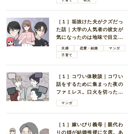
［１］垢抜けた夫がクズだっ
た話｜大学の人気者の彼女が
気になったのは地味で目立た
ない男子学生
夫婦
恋愛・結婚
マンガ
子育て
［１］コワい体験談｜コワい
話をするために集まった夜の
ファミレス。口火を切ったの
は電車好きの男の子ママ
マンガ
［１］嫁いびり義母｜親代わ
りの姉が結婚挨拶に欠席。あ