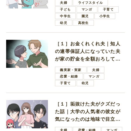
夫婦
ライフスタイル
子ども
マンガ
子育て
中学生
園児
小学生
幼児
高校生
［１］お金くれくれ夫｜知人
の連帯保証人になっていた夫
が家の貯金を全額おろしてほ
しいと言ってきた
義実家・実家
夫婦
恋愛・結婚
マンガ
子育て
幼児
［１］垢抜けた夫がクズだっ
た話｜大学の人気者の彼女が
気になったのは地味で目立た
ない男子学生
夫婦
恋愛・結婚
マンガ