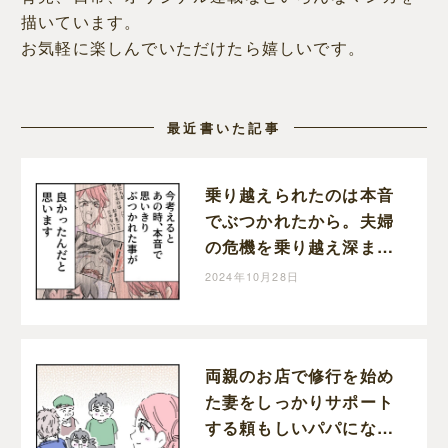
描いています。
お気軽に楽しんでいただけたら嬉しいです。
最近書いた記事
乗り越えられたのは本音
でぶつかれたから。夫婦
の危機を乗り越え深まっ
た家族の絆。育児なめす
2024年10月28日
ぎ夫［２０１完］｜くま
おのマンガ堂
両親のお店で修行を始め
た妻をしっかりサポート
する頼もしいパパになっ