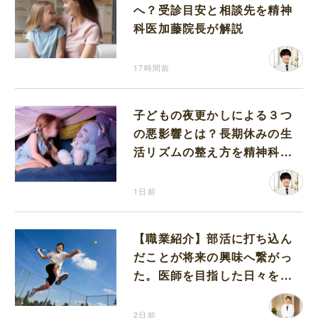
へ？受診目安と相談先を精神
科医加藤院長が解説
17時間前
子どもの夜更かしによる３つ
の悪影響とは？長期休みの生
活リズムの整え方を精神科医
が解説
1日前
【職業紹介】部活に打ち込ん
だことが将来の興味へ繋がっ
た。医師を目指した日々を振
り返って思うこと
2日前