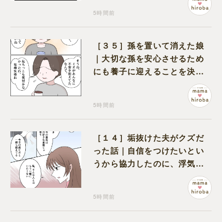
5時間前
［３５］孫を置いて消えた娘
｜大切な孫を安心させるため
にも養子に迎えることを決心
する
5時間前
［１４］垢抜けた夫がクズだ
った話｜自信をつけたいとい
うから協力したのに、浮気と
いう形で裏切られる
5時間前