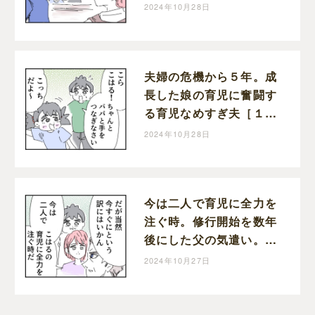
た育児なめすぎ夫［２０
2024年10月28日
０］｜くまおのマンガ堂
夫婦の危機から５年。成
長した娘の育児に奮闘す
る育児なめすぎ夫［１９
９］｜くまおのマンガ堂
2024年10月28日
今は二人で育児に全力を
注ぐ時。修行開始を数年
後にした父の気遣い。育
児なめすぎ夫［１９８］
2024年10月27日
｜くまおのマンガ堂