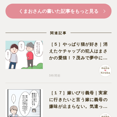
くまおさんの書いた記事をもっと見る
関連記事
［５］やっぱり猫が好き｜消
えたケチャップの犯人はまさ
かの愛猫！？茂みで夢中にな
ってなめる現場を発見
5時間前
［１７］嫁いびり義母｜実家
に行きたいと言う嫁に義母の
嫌味が止まらない。気遣って
くれるのは義父だけ