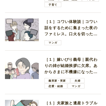
子育て
［１］コワい体験談｜コワい
話をするために集まった夜の
ファミレス。口火を切ったの
は電車好きの男の子ママ
マンガ
［１］嫁いびり義母｜親代わ
りの姉が結婚挨拶に欠席。あ
からさまに不機嫌になった義
母
義実家・実家
夫婦
恋愛・結婚
マンガ
［１］夫家族と遺産トラブル