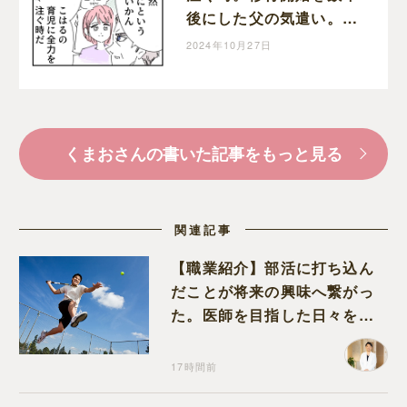
後にした父の気遣い。育
児なめすぎ夫［１９８］
2024年10月27日
｜くまおのマンガ堂
くまおさんの書いた記事をもっと見る
関連記事
【職業紹介】部活に打ち込ん
だことが将来の興味へ繋がっ
た。医師を目指した日々を振
り返って思うこと
17時間前