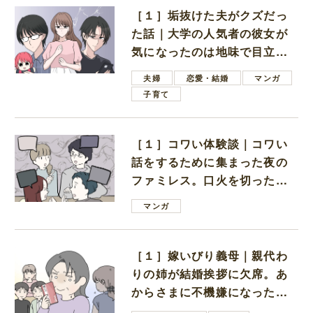
［１］垢抜けた夫がクズだっ
た話｜大学の人気者の彼女が
気になったのは地味で目立た
ない男子学生
夫婦
恋愛・結婚
マンガ
子育て
［１］コワい体験談｜コワい
話をするために集まった夜の
ファミレス。口火を切ったの
は電車好きの男の子ママ
マンガ
［１］嫁いびり義母｜親代わ
りの姉が結婚挨拶に欠席。あ
からさまに不機嫌になった義
母