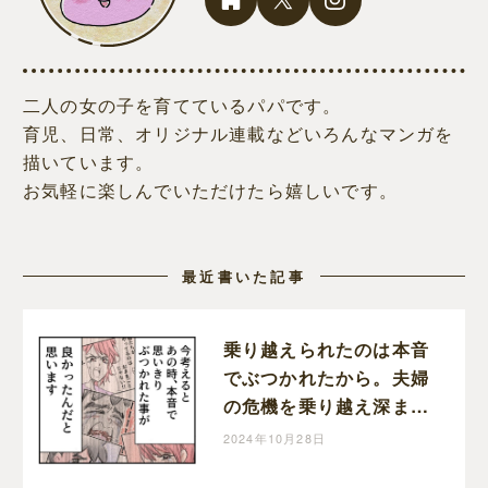
二人の女の子を育てているパパです。
育児、日常、オリジナル連載などいろんなマンガを
描いています。
お気軽に楽しんでいただけたら嬉しいです。
最近書いた記事
乗り越えられたのは本音
でぶつかれたから。夫婦
の危機を乗り越え深まっ
た家族の絆。育児なめす
2024年10月28日
ぎ夫［２０１完］｜くま