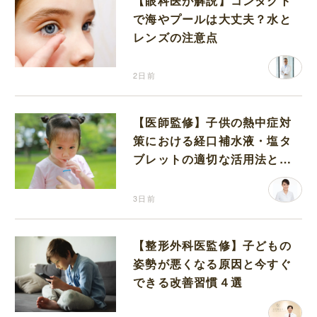
【眼科医が解説】コンタクト
で海やプールは大丈夫？水と
レンズの注意点
2日前
【医師監修】子供の熱中症対
策における経口補水液・塩タ
ブレットの適切な活用法と水
分補給の注意点
3日前
【整形外科医監修】子どもの
姿勢が悪くなる原因と今すぐ
できる改善習慣４選