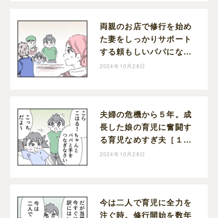
おのマンガ堂
両親のお店で修行を始め
た妻をしっかりサポート
する頼もしいパパになっ
た育児なめすぎ夫［２０
2024年10月28日
０］｜くまおのマンガ堂
夫婦の危機から５年。成
長した娘の育児に奮闘す
る育児なめすぎ夫［１９
９］｜くまおのマンガ堂
2024年10月28日
今は二人で育児に全力を
注ぐ時。修行開始を数年