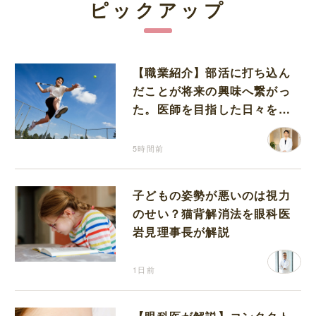
ピックアップ
【職業紹介】部活に打ち込ん
だことが将来の興味へ繋がっ
た。医師を目指した日々を振
り返って思うこと
5時間前
子どもの姿勢が悪いのは視力
のせい？猫背解消法を眼科医
岩見理事長が解説
1日前