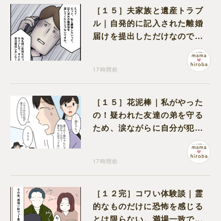
［１５］夫家族と遺産トラブ
ル｜自発的に記入された離婚
届けを提出しただけなので、
何も問題なし
17時間前
［１５］花泥棒｜私がやった
の！疑われた友達の弟を守る
ため、涙ながらに自分が犯人
だと名乗り出た娘
17時間前
［１２完］コワい体験談｜霊
的なものだけに恐怖を感じる
とは限らない。満場一致でコ