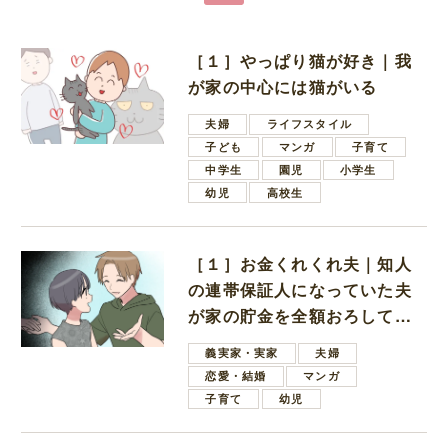
［１］やっぱり猫が好き｜我
が家の中心には猫がいる
夫婦
ライフスタイル
子ども
マンガ
子育て
中学生
園児
小学生
幼児
高校生
［１］お金くれくれ夫｜知人
の連帯保証人になっていた夫
が家の貯金を全額おろしてほ
しいと言ってきた
義実家・実家
夫婦
恋愛・結婚
マンガ
子育て
幼児