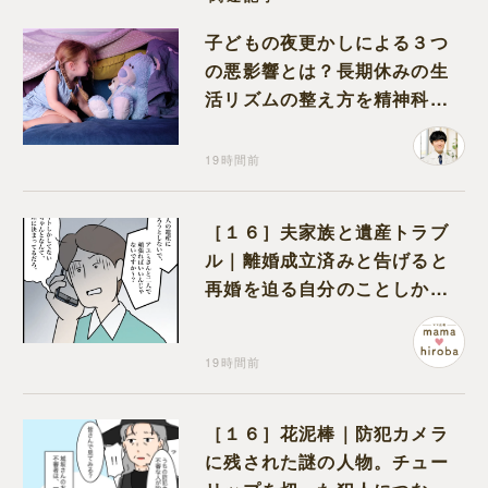
子どもの夜更かしによる３つ
の悪影響とは？長期休みの生
活リズムの整え方を精神科医
が解説
19時間前
［１６］夫家族と遺産トラブ
ル｜離婚成立済みと告げると
再婚を迫る自分のことしか考
えない元夫
19時間前
［１６］花泥棒｜防犯カメラ
に残された謎の人物。チュー