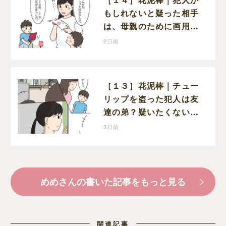
もしれないと疑った相手
は、母親のために画用紙
でチューリップを作って
2日前
いただけだった
［１３］花泥棒｜チュー
リップを盗った犯人は友
達の弟？疑いたくない気
持ちと真実の間でひとり
3日前
葛藤する娘
めめさんの書いた記事をもっと見る
関連記事