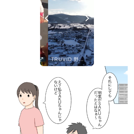
Her Standards Are Already High
TRUVID 広島と宮島 – 歴史と美しさ
TRUVID 野生の北海道 – 雪と自然
Parent Pranks
TRUVID 魅力的な京都――時を超える静寂と伝統美
TRUVID 餅 ― 日本のやさしい甘さと伝統の味
Childhood Memorie
Her standards are already high