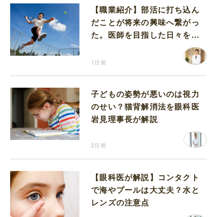
【職業紹介】部活に打ち込ん
だことが将来の興味へ繋がっ
た。医師を目指した日々を振
り返って思うこと
1日前
子どもの姿勢が悪いのは視力
のせい？猫背解消法を眼科医
岩見理事長が解説
2日前
【眼科医が解説】コンタクト
で海やプールは大丈夫？水と
レンズの注意点