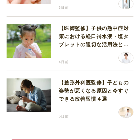
3日前
【医師監修】子供の熱中症対
策における経口補水液・塩タ
ブレットの適切な活用法と水
分補給の注意点
4日前
【整形外科医監修】子どもの
姿勢が悪くなる原因と今すぐ
できる改善習慣４選
5日前