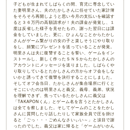
子どもが生まれてしばらくの間、育児に専念してい
た妻明里さん。夫のたかしさんに任せていた家計簿
をそろそろ再開しようと思い今月の支払いを確認す
ると３６万円の高額請求が！夫の課金が発覚し、１
度は反省した様子を見せたもの、謝った翌日には課
金をしていました。更に、ひょんなことからたかし
さんがゲーム繋がりの女の子と楽しそうにやり取り
をし、頻繁にプレゼントを送っていることが発覚。
明里さんは夫に復讐することを誓い、ゲームをイン
ストールし、新しく作ったＳＮＳからたかしさんの
アカウントにメッセージを送りました。しばらくや
り取りしているとたかしさんの方からオフ会をしな
いかと誘ってきて復讐を決行することにしました。
そしてオフ会当日、たかしさんが集合場所に行くと
そこにいたのは明里さんと義父、義母、義弟。状況
を理解できず、焦っているたかしさんに義父は
「TAKAPONくん」とゲーム名を言うとたかしさん
は全てを察しました。そしてゲームのことをたかし
さんに質問したり話したりして家族全員で圧を掛け
ると「ごっ・・・ごめんなさいぃい～」と涙目で謝
ったのでした。義父は家に帰ると「ゲームがいかん