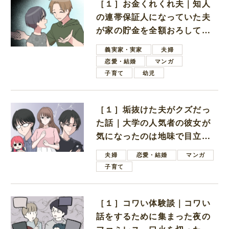
［１］お金くれくれ夫｜知人
の連帯保証人になっていた夫
が家の貯金を全額おろしてほ
しいと言ってきた
義実家・実家
夫婦
恋愛・結婚
マンガ
子育て
幼児
［１］垢抜けた夫がクズだっ
た話｜大学の人気者の彼女が
気になったのは地味で目立た
ない男子学生
夫婦
恋愛・結婚
マンガ
子育て
［１］コワい体験談｜コワい
話をするために集まった夜の