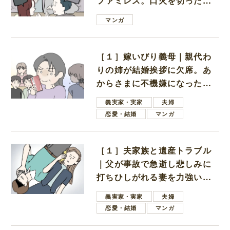
ファミレス。口火を切ったの
は電車好きの男の子ママ
マンガ
［１］嫁いびり義母｜親代わ
りの姉が結婚挨拶に欠席。あ
からさまに不機嫌になった義
母
義実家・実家
夫婦
恋愛・結婚
マンガ
［１］夫家族と遺産トラブル
｜父が事故で急逝し悲しみに
打ちひしがれる妻を力強い言
葉で励ます夫
義実家・実家
夫婦
恋愛・結婚
マンガ