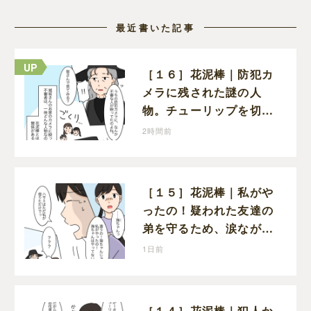
最近書いた記事
［１６］花泥棒｜防犯カ
メラに残された謎の人
物。チューリップを切っ
た犯人につながる証拠に
2時間前
なるのか期待する
［１５］花泥棒｜私がや
ったの！疑われた友達の
弟を守るため、涙ながら
に自分が犯人だと名乗り
1日前
出た娘
［１４］花泥棒｜犯人か