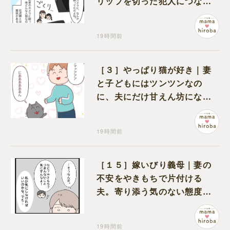
リップを切った犯人につなが
る証拠になるのか期待する
19時間前
［３］やっぱり猫が好き｜妻
と子どもにはツンツンなの
に、夫にだけ甘えん坊になる
猫のギャップに癒される
19時間前
［１５］嫁いびり義母｜妻の
不安をやきもちで片付ける
夫。寄り添う気のない態度に
モヤモヤが募る
19時間前