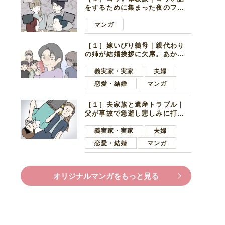
をするために集まった夜のファ
ミレス。口火を切ったのは電車
好きの男の子ママ
マンガ
［１］嫁いびり義母｜親代わり
の姉が結婚挨拶に欠席。あから
さまに不機嫌になった義母
義実家・実家
夫婦
恋愛・結婚
マンガ
［１］夫家族と遺産トラブル｜
父が事故で急逝し悲しみに打ち
ひしがれる妻を力強い言葉で励
ます夫
義実家・実家
夫婦
恋愛・結婚
マンガ
オリジナルマンガをもっと見る