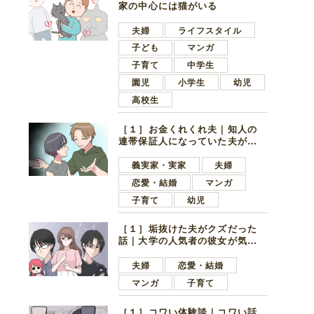
家の中心には猫がいる
夫婦
ライフスタイル
子ども
マンガ
子育て
中学生
園児
小学生
幼児
高校生
［１］お金くれくれ夫｜知人の
連帯保証人になっていた夫が家
の貯金を全額おろしてほしいと
言ってきた
義実家・実家
夫婦
恋愛・結婚
マンガ
子育て
幼児
［１］垢抜けた夫がクズだった
話｜大学の人気者の彼女が気に
なったのは地味で目立たない男
子学生
夫婦
恋愛・結婚
マンガ
子育て
［１］コワい体験談｜コワい話