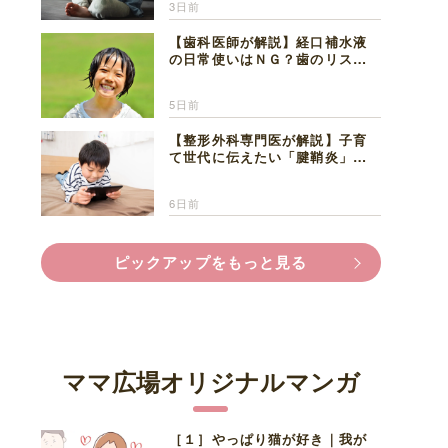
3日前
【歯科医師が解説】経口補水液
の日常使いはＮＧ？歯のリスク
と熱中症対策
5日前
【整形外科専門医が解説】子育
て世代に伝えたい「腱鞘炎」の
正しい知識と対処法
6日前
ピックアップをもっと見る
ママ広場オリジナルマンガ
［１］やっぱり猫が好き｜我が