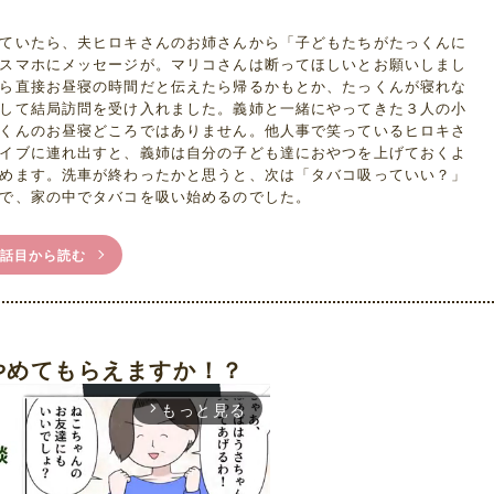
ていたら、夫ヒロキさんのお姉さんから「子どもたちがたっくんに
スマホにメッセージが。マリコさんは断ってほしいとお願いしまし
ら直接お昼寝の時間だと伝えたら帰るかもとか、たっくんが寝れな
して結局訪問を受け入れました。義姉と一緒にやってきた３人の小
くんのお昼寝どころではありません。他人事で笑っているヒロキさ
イブに連れ出すと、義姉は自分の子ども達におやつを上げておくよ
めます。洗車が終わったかと思うと、次は「タバコ吸っていい？」
で、家の中でタバコを吸い始めるのでした。
1話目から読む
やめてもらえますか！？
もっと見る
arrow_forward_ios