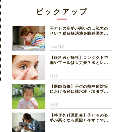
ピックアップ
子どもの姿勢が悪いのは視力の
せい？猫背解消法を眼科医岩見
理事長が解説
14時間前
【眼科医が解説】コンタクトで
海やプールは大丈夫？水とレン
ズの注意点
1日前
【医師監修】子供の熱中症対策
における経口補水液・塩タブレ
ットの適切な活用法と水分補給
の注意点
2日前
【整形外科医監修】子どもの姿
勢が悪くなる原因と今すぐでき
る改善習慣４選