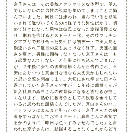
京子さんは、その美貌とグラマラスな体型で、望ん
でもいないのに男性の視線を集めてしまうことに悩
んでいました。同性には嫌われ、遊んでいると勘違
いされて近づいてくるのは軽そうな男性ばかり。初
めて好きになった男性は彼氏になった途端傲慢にな
り、別れを告げるとストーカー化。その後マッチン
グアプリで知り合った男性には初デートで美人局と
勘違いされ二度目の恋もあっけなく終了。男運の無
さを嘆き、男性に期待しなくなった京子さんは「も
う恋愛なんてしない」と仕事に打ち込んでいました
が、２年後に会社の後輩船橋くんから告白され、不
安はありつつも真面目な彼なら大丈夫かもしれない
と思い交際を開始します。大切にされ幸せな日々を
過ごしていた京子さんですが、１年後に船橋くんが
新入社員の真白さんの教育係になると雲行きが怪し
くなります。熱心に教育係としての役割を全うして
いると思われた船橋くんでしたが、真白さんのハニ
ートラップにまんまと引っかかり、京子さんとの約
束をすっぽかしてお泊りデート。真白さんに牽制す
るかのように「昨日は色々すみませんでした」と言
われた京子さんは、動揺することなくこれからどう