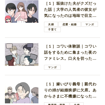
［１］垢抜けた夫がクズだっ
た話｜大学の人気者の彼女が
気になったのは地味で目立た
ない男子学生
夫婦
恋愛・結婚
マンガ
子育て
［１］コワい体験談｜コワい
話をするために集まった夜の
ファミレス。口火を切ったの
は電車好きの男の子ママ
マンガ
［１］嫁いびり義母｜親代わ
りの姉が結婚挨拶に欠席。あ
からさまに不機嫌になった義
母
義実家・実家
夫婦