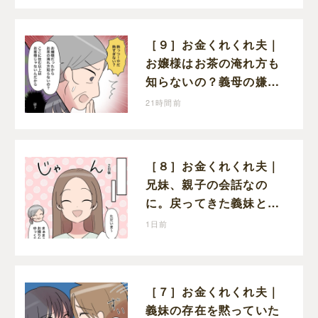
［９］お金くれくれ夫｜
お嬢様はお茶の淹れ方も
知らないの？義母の嫌味
に思わず怒りが込み上げ
21時間前
る
［８］お金くれくれ夫｜
兄妹、親子の会話なの
に。戻ってきた義妹と夫
や義母の様子になんだか
1日前
違和感
［７］お金くれくれ夫｜
義妹の存在を黙っていた