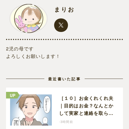
まりお
2児の母です
よろしくお願いします！
最近書いた記事
［１０］お金くれくれ夫
｜目的はお金？なんとか
して実家と連絡を取らせ
ようとしてくる夫が怪し
-3時間前
すぎる