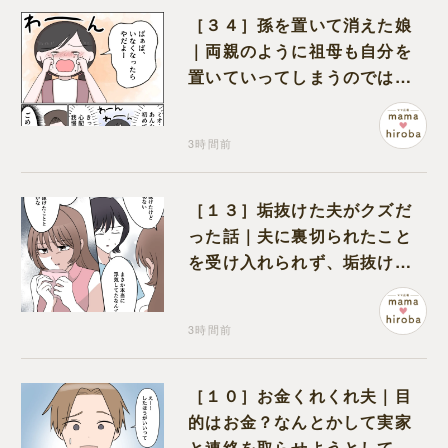
［３４］孫を置いて消えた娘
｜両親のように祖母も自分を
置いていってしまうのでは？
と怯えて泣く孫に心が痛む
3時間前
［１３］垢抜けた夫がクズだ
った話｜夫に裏切られたこと
を受け入れられず、垢抜けた
ことが関係しているのかと嘆
く
3時間前
［１０］お金くれくれ夫｜目
的はお金？なんとかして実家
と連絡を取らせようとしてく