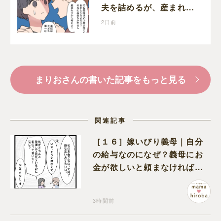
夫を詰めるが、産まれる
子どものことを第一に考
2日前
えてと流される
まりおさんの書いた記事をもっと見る
関連記事
［１６］嫁いびり義母｜自分
の給与なのになぜ？義母にお
金が欲しいと頼まなければな
らない状況に疑問を抱く
3時間前