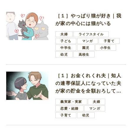
［１］やっぱり猫が好き｜我
が家の中心には猫がいる
夫婦
ライフスタイル
子ども
マンガ
子育て
中学生
園児
小学生
幼児
高校生
［１］お金くれくれ夫｜知人
の連帯保証人になっていた夫
が家の貯金を全額おろしてほ
しいと言ってきた
義実家・実家
夫婦
恋愛・結婚
マンガ
子育て
幼児