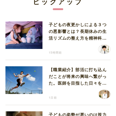
ピックアップ
子どもの夜更かしによる３つ
の悪影響とは？長期休みの生
活リズムの整え方を精神科医
が解説
15時間前
【職業紹介】部活に打ち込ん
だことが将来の興味へ繋がっ
た。医師を目指した日々を振
り返って思うこと
1日前
子どもの姿勢が悪いのは視力