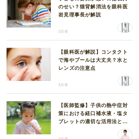
のせい？猫背解消法を眼科医
岩見理事長が解説
2日前
【眼科医が解説】コンタクト
で海やプールは大丈夫？水と
レンズの注意点
3日前
【医師監修】子供の熱中症対
策における経口補水液・塩タ
ブレットの適切な活用法と水
分補給の注意点
4日前