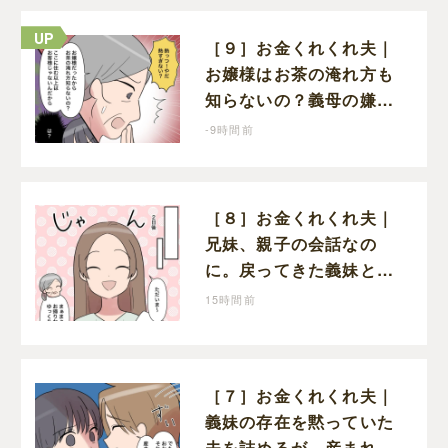
［９］お金くれくれ夫｜
お嬢様はお茶の淹れ方も
知らないの？義母の嫌味
に思わず怒りが込み上げ
-9時間前
る
［８］お金くれくれ夫｜
兄妹、親子の会話なの
に。戻ってきた義妹と夫
や義母の様子になんだか
15時間前
違和感
［７］お金くれくれ夫｜
義妹の存在を黙っていた
夫を詰めるが、産まれる