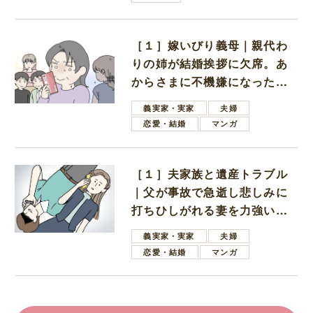
［１］嫁いびり義母｜親代わ
りの姉が結婚挨拶に欠席。あ
からさまに不機嫌になった義
母
義実家・実家
夫婦
恋愛・結婚
マンガ
［１］夫家族と遺産トラブル
｜父が事故で急逝し悲しみに
打ちひしがれる妻を力強い言
葉で励ます夫
義実家・実家
夫婦
恋愛・結婚
マンガ