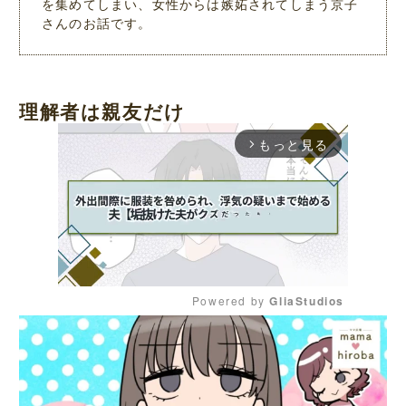
を集めてしまい、女性からは嫉妬されてしまう京子
さんのお話です。
理解者は親友だけ
もっと見る
arrow_forward_ios
Powered by 
GliaStudios
M
u
t
e