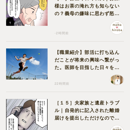
様はお茶の淹れ方も知らない
の？義母の嫌味に思わず怒り
が込み上げる
-2時間前
【職業紹介】部活に打ち込ん
だことが将来の興味へ繋がっ
た。医師を目指した日々を振
り返って思うこと
22時間前
［１５］夫家族と遺産トラブ
ル｜自発的に記入された離婚
届けを提出しただけなので、
何も問題なし