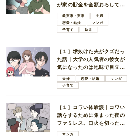
が家の貯金を全額おろしてほ
しいと言ってきた
義実家・実家
夫婦
恋愛・結婚
マンガ
子育て
幼児
［１］垢抜けた夫がクズだっ
た話｜大学の人気者の彼女が
気になったのは地味で目立た
ない男子学生
夫婦
恋愛・結婚
マンガ
子育て
［１］コワい体験談｜コワい
話をするために集まった夜の
ファミレス。口火を切ったの
は電車好きの男の子ママ
マンガ