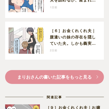
子どものことを第一に考
1日前
えてと流される
［６］お金くれくれ夫｜
腹違いの妹の存在を隠し
ていた夫。しかも義実家
で一緒に暮らすことにな
2日前
り困惑する妻
まりおさんの書いた記事をもっと見る
関連記事
［９］お金くれくれ夫｜お嬢