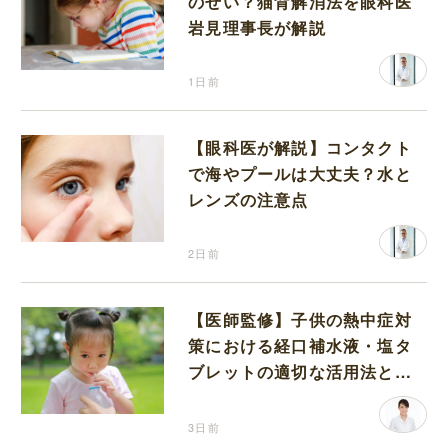
のせい？猫背解消法を眼科医
岩見理事長が解説
1日前
【眼科医が解説】コンタクト
で海やプールは大丈夫？水と
レンズの注意点
2日前
【医師監修】子供の熱中症対
策における経口補水液・塩タ
ブレットの適切な活用法と水
分補給の注意点
3日前