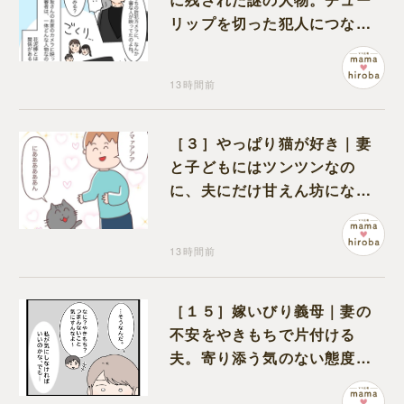
リップを切った犯人につなが
る証拠になるのか期待する
13時間前
［３］やっぱり猫が好き｜妻
と子どもにはツンツンなの
に、夫にだけ甘えん坊になる
猫のギャップに癒される
13時間前
［１５］嫁いびり義母｜妻の
不安をやきもちで片付ける
夫。寄り添う気のない態度に
モヤモヤが募る