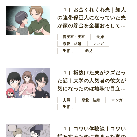
［１］お金くれくれ夫｜知人
の連帯保証人になっていた夫
が家の貯金を全額おろしてほ
しいと言ってきた
義実家・実家
夫婦
恋愛・結婚
マンガ
子育て
幼児
［１］垢抜けた夫がクズだっ
た話｜大学の人気者の彼女が
気になったのは地味で目立た
ない男子学生
夫婦
恋愛・結婚
マンガ
子育て
［１］コワい体験談｜コワい
話をするために集まった夜の