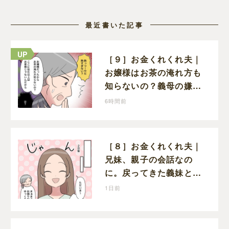
最近書いた記事
［９］お金くれくれ夫｜
お嬢様はお茶の淹れ方も
知らないの？義母の嫌味
に思わず怒りが込み上げ
6時間前
る
［８］お金くれくれ夫｜
兄妹、親子の会話なの
に。戻ってきた義妹と夫
や義母の様子になんだか
1日前
違和感