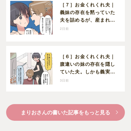
［７］お金くれくれ夫｜
義妹の存在を黙っていた
夫を詰めるが、産まれる
子どものことを第一に考
2日前
えてと流される
［６］お金くれくれ夫｜
腹違いの妹の存在を隠し
ていた夫。しかも義実家
で一緒に暮らすことにな
3日前
り困惑する妻
まりおさんの書いた記事をもっと見る