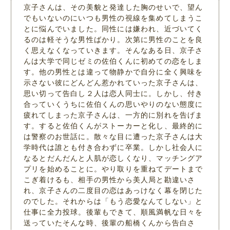
京子さんは、その美貌と発達した胸のせいで、望ん
でもいないのにいつも男性の視線を集めてしまうこ
とに悩んでいました。同性には嫌われ、近づいてく
るのは軽そうな男性ばかり。次第に男性のことを良
く思えなくなっていきます。そんなある日、京子さ
んは大学で同じゼミの佐伯くんに初めての恋をしま
す。他の男性とは違って物静かで自分に全く興味を
示さない彼にどんどん惹かれていった京子さんは、
思い切って告白し２人は恋人同士に。しかし、付き
合っていくうちに佐伯くんの思いやりのない態度に
疲れてしまった京子さんは、一方的に別れを告げま
す。すると佐伯くんがストーカーと化し、最終的に
は警察のお世話に。散々な目に遭った京子さんは大
学時代は誰とも付き合わずに卒業。しかし社会人に
なるとだんだんと人肌が恋しくなり、マッチングア
プリを始めることに。やり取りを重ねてデートまで
こぎ着けるも、相手の男性から美人局と勘違いさ
れ、京子さんの二度目の恋はあっけなく幕を閉じた
のでした。それからは「もう恋愛なんてしない」と
仕事に全力投球。後輩もできて、順風満帆な日々を
送っていたそんな時、後輩の船橋くんから告白さ