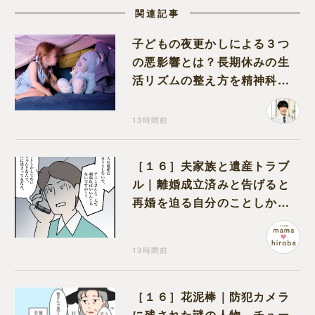
関連記事
子どもの夜更かしによる３つ
の悪影響とは？長期休みの生
活リズムの整え方を精神科医
が解説
13時間前
［１６］夫家族と遺産トラブ
ル｜離婚成立済みと告げると
再婚を迫る自分のことしか考
えない元夫
13時間前
［１６］花泥棒｜防犯カメラ
に残された謎の人物。チュー