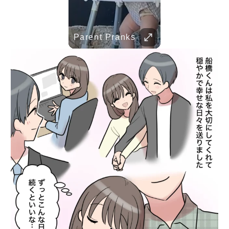
Her Standards Are Already High
TRUVID 野生の北海道 – 雪と自然
Parent Pranks
TRUVID 広島と宮島 – 歴史と美しさ
TRUVID 魅力的な京都――時を超える静寂と伝統美
TRUVID 餅 ― 日本のやさしい甘さと伝統の味
Childhood Memorie
Her standards are already high