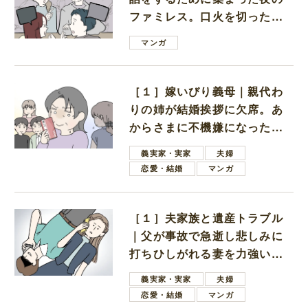
ファミレス。口火を切ったの
は電車好きの男の子ママ
マンガ
［１］嫁いびり義母｜親代わ
りの姉が結婚挨拶に欠席。あ
からさまに不機嫌になった義
母
義実家・実家
夫婦
恋愛・結婚
マンガ
［１］夫家族と遺産トラブル
｜父が事故で急逝し悲しみに
打ちひしがれる妻を力強い言
葉で励ます夫
義実家・実家
夫婦
恋愛・結婚
マンガ