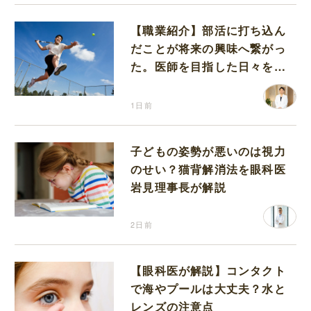
【職業紹介】部活に打ち込ん
だことが将来の興味へ繋がっ
た。医師を目指した日々を振
り返って思うこと
1日前
子どもの姿勢が悪いのは視力
のせい？猫背解消法を眼科医
岩見理事長が解説
2日前
【眼科医が解説】コンタクト
で海やプールは大丈夫？水と
レンズの注意点