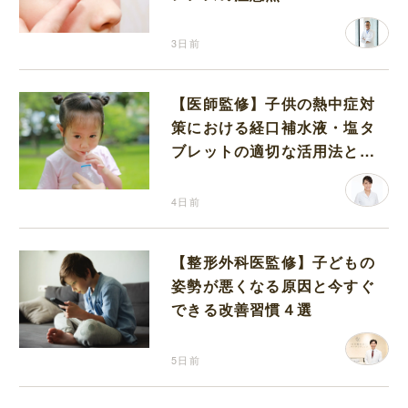
3日前
【医師監修】子供の熱中症対
策における経口補水液・塩タ
ブレットの適切な活用法と水
分補給の注意点
4日前
【整形外科医監修】子どもの
姿勢が悪くなる原因と今すぐ
できる改善習慣４選
5日前