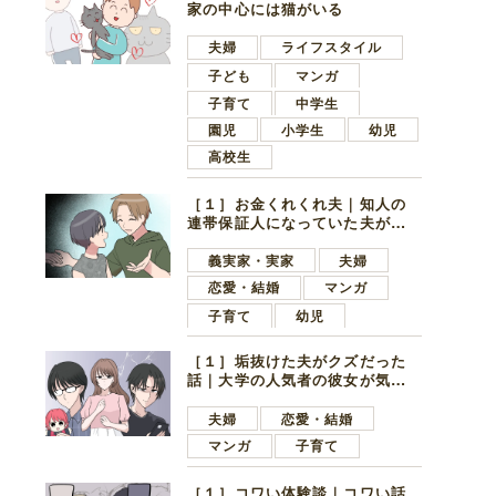
家の中心には猫がいる
夫婦
ライフスタイル
子ども
マンガ
子育て
中学生
園児
小学生
幼児
高校生
［１］お金くれくれ夫｜知人の
連帯保証人になっていた夫が家
の貯金を全額おろしてほしいと
言ってきた
義実家・実家
夫婦
恋愛・結婚
マンガ
子育て
幼児
［１］垢抜けた夫がクズだった
話｜大学の人気者の彼女が気に
なったのは地味で目立たない男
子学生
夫婦
恋愛・結婚
マンガ
子育て
［１］コワい体験談｜コワい話