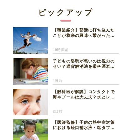
ピックアップ
【職業紹介】部活に打ち込んだ
ことが将来の興味へ繋がった。
医師を目指した日々を振り返っ
て思うこと
19時間前
子どもの姿勢が悪いのは視力の
せい？猫背解消法を眼科医岩見
理事長が解説
1日前
【眼科医が解説】コンタクトで
海やプールは大丈夫？水とレン
ズの注意点
2日前
【医師監修】子供の熱中症対策
における経口補水液・塩タブレ
ットの適切な活用法と水分補給
の注意点