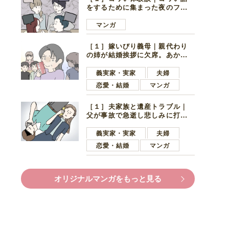
をするために集まった夜のファ
ミレス。口火を切ったのは電車
好きの男の子ママ
マンガ
［１］嫁いびり義母｜親代わり
の姉が結婚挨拶に欠席。あから
さまに不機嫌になった義母
義実家・実家
夫婦
恋愛・結婚
マンガ
［１］夫家族と遺産トラブル｜
父が事故で急逝し悲しみに打ち
ひしがれる妻を力強い言葉で励
ます夫
義実家・実家
夫婦
恋愛・結婚
マンガ
オリジナルマンガをもっと見る