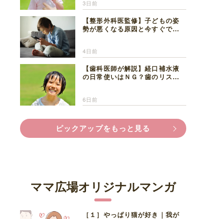
3日前
【整形外科医監修】子どもの姿
勢が悪くなる原因と今すぐでき
る改善習慣４選
4日前
【歯科医師が解説】経口補水液
の日常使いはＮＧ？歯のリスク
と熱中症対策
6日前
ピックアップをもっと見る
ママ広場オリジナルマンガ
［１］やっぱり猫が好き｜我が