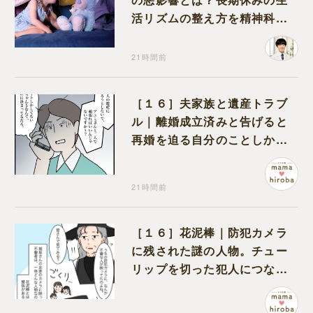
活リズムの整え方を精神科医
が解説
21時間前
［１６］夫家族と遺産トラブ
ル｜離婚成立済みと告げると
再婚を迫る自分のことしか考
えない元夫
21時間前
［１６］花泥棒｜防犯カメラ
に残された謎の人物。チュー
リップを切った犯人につなが
る証拠になるのか期待する