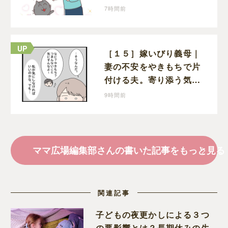
ん坊になる猫のギャップ
7時間前
に癒される
［１５］嫁いびり義母｜
妻の不安をやきもちで片
付ける夫。寄り添う気の
ない態度にモヤモヤが募
9時間前
る
ママ広場編集部さんの書いた記事をもっと見る
関連記事
子どもの夜更かしによる３つ
の悪影響とは？長期休みの生