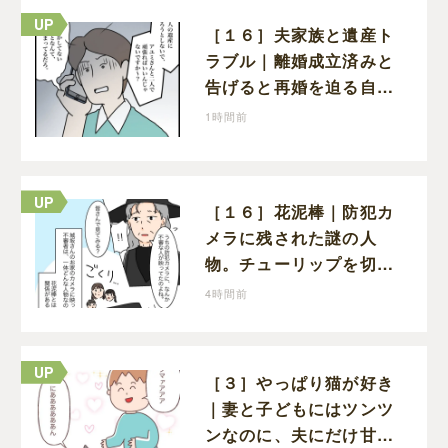
［１６］夫家族と遺産ト
ラブル｜離婚成立済みと
告げると再婚を迫る自分
のことしか考えない元夫
1時間前
［１６］花泥棒｜防犯カ
メラに残された謎の人
物。チューリップを切っ
た犯人につながる証拠に
4時間前
なるのか期待する
［３］やっぱり猫が好き
｜妻と子どもにはツンツ
ンなのに、夫にだけ甘え