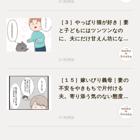
21時間前
［３］やっぱり猫が好き｜妻
と子どもにはツンツンなの
に、夫にだけ甘えん坊になる
猫のギャップに癒される
21時間前
［１５］嫁いびり義母｜妻の
不安をやきもちで片付ける
夫。寄り添う気のない態度に
モヤモヤが募る
21時間前