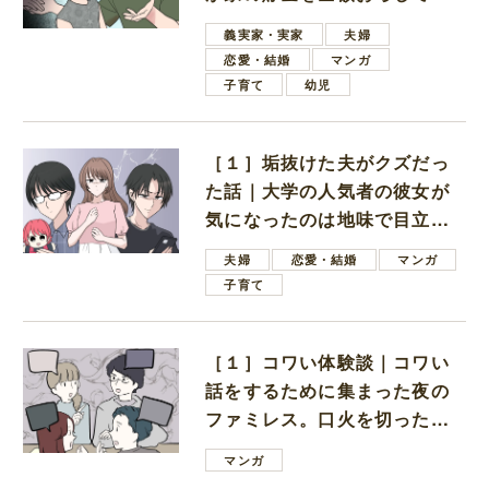
しいと言ってきた
義実家・実家
夫婦
恋愛・結婚
マンガ
子育て
幼児
［１］垢抜けた夫がクズだっ
た話｜大学の人気者の彼女が
気になったのは地味で目立た
ない男子学生
夫婦
恋愛・結婚
マンガ
子育て
［１］コワい体験談｜コワい
話をするために集まった夜の
ファミレス。口火を切ったの
は電車好きの男の子ママ
マンガ