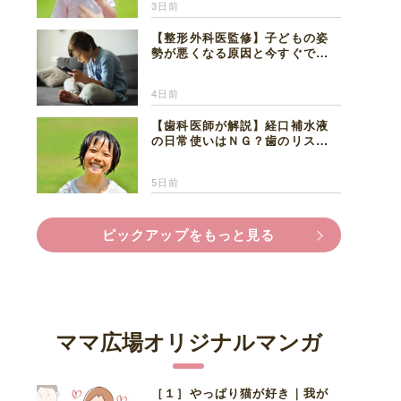
3日前
【整形外科医監修】子どもの姿
勢が悪くなる原因と今すぐでき
る改善習慣４選
4日前
【歯科医師が解説】経口補水液
の日常使いはＮＧ？歯のリスク
と熱中症対策
5日前
ピックアップをもっと見る
ママ広場オリジナルマンガ
［１］やっぱり猫が好き｜我が