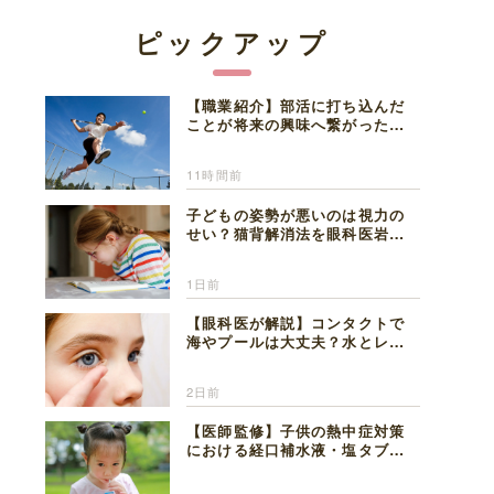
ピックアップ
【職業紹介】部活に打ち込んだ
ことが将来の興味へ繋がった。
医師を目指した日々を振り返っ
て思うこと
11時間前
子どもの姿勢が悪いのは視力の
せい？猫背解消法を眼科医岩見
理事長が解説
1日前
【眼科医が解説】コンタクトで
海やプールは大丈夫？水とレン
ズの注意点
2日前
【医師監修】子供の熱中症対策
における経口補水液・塩タブレ
ットの適切な活用法と水分補給
の注意点