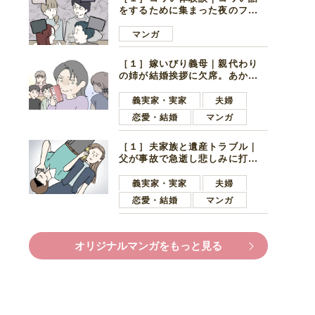
をするために集まった夜のファ
ミレス。口火を切ったのは電車
好きの男の子ママ
マンガ
［１］嫁いびり義母｜親代わり
の姉が結婚挨拶に欠席。あから
さまに不機嫌になった義母
義実家・実家
夫婦
恋愛・結婚
マンガ
［１］夫家族と遺産トラブル｜
父が事故で急逝し悲しみに打ち
ひしがれる妻を力強い言葉で励
ます夫
義実家・実家
夫婦
恋愛・結婚
マンガ
オリジナルマンガをもっと見る