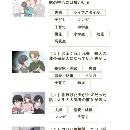
家の中心には猫がいる
夫婦
ライフスタイル
子ども
マンガ
子育て
中学生
園児
小学生
幼児
高校生
［１］お金くれくれ夫｜知人の
連帯保証人になっていた夫が家
の貯金を全額おろしてほしいと
言ってきた
義実家・実家
夫婦
恋愛・結婚
マンガ
子育て
幼児
［１］垢抜けた夫がクズだった
話｜大学の人気者の彼女が気に
なったのは地味で目立たない男
子学生
夫婦
恋愛・結婚
マンガ
子育て
［１］コワい体験談｜コワい話