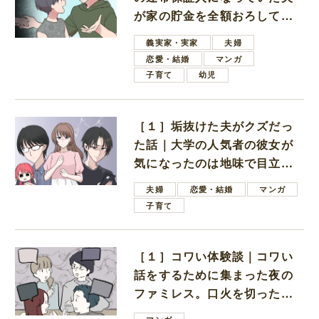
が家の貯金を全額おろしてほ
しいと言ってきた
義実家・実家
夫婦
恋愛・結婚
マンガ
子育て
幼児
［１］垢抜けた夫がクズだっ
た話｜大学の人気者の彼女が
気になったのは地味で目立た
ない男子学生
夫婦
恋愛・結婚
マンガ
子育て
［１］コワい体験談｜コワい
話をするために集まった夜の
ファミレス。口火を切ったの
は電車好きの男の子ママ