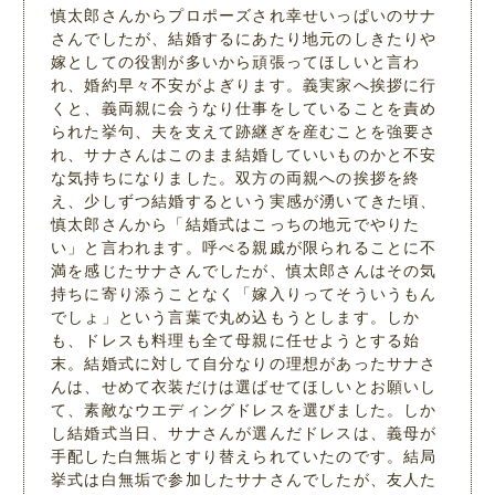
慎太郎さんからプロポーズされ幸せいっぱいのサナ
さんでしたが、結婚するにあたり地元のしきたりや
嫁としての役割が多いから頑張ってほしいと言わ
れ、婚約早々不安がよぎります。義実家へ挨拶に行
くと、義両親に会うなり仕事をしていることを責め
られた挙句、夫を支えて跡継ぎを産むことを強要さ
れ、サナさんはこのまま結婚していいものかと不安
な気持ちになりました。双方の両親への挨拶を終
え、少しずつ結婚するという実感が湧いてきた頃、
慎太郎さんから「結婚式はこっちの地元でやりた
い」と言われます。呼べる親戚が限られることに不
満を感じたサナさんでしたが、慎太郎さんはその気
持ちに寄り添うことなく「嫁入りってそういうもん
でしょ」という言葉で丸め込もうとします。しか
も、ドレスも料理も全て母親に任せようとする始
末。結婚式に対して自分なりの理想があったサナさ
んは、せめて衣装だけは選ばせてほしいとお願いし
て、素敵なウエディングドレスを選びました。しか
し結婚式当日、サナさんが選んだドレスは、義母が
手配した白無垢とすり替えられていたのです。結局
挙式は白無垢で参加したサナさんでしたが、友人た