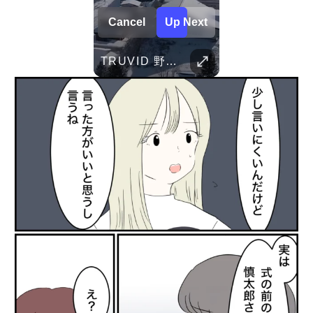
Cancel
Up Next
Her Standards Are Already High
TRUVID 広島と宮島 – 歴史と美しさ
TRUVID 野生の北海道 – 雪と自然
Parent Pranks
TRUVID 魅力的な京都――時を超える静寂と伝統美
TRUVID 餅 ― 日本のやさしい甘さと伝統の味
Childhood Memorie
Her standards are already high