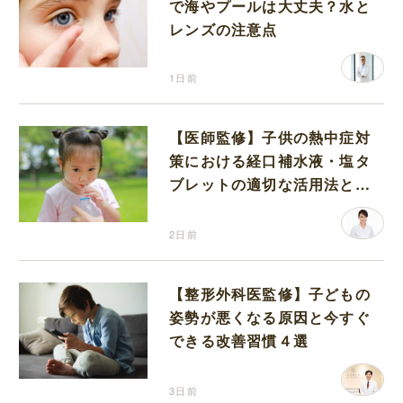
で海やプールは大丈夫？水と
レンズの注意点
1日前
【医師監修】子供の熱中症対
策における経口補水液・塩タ
ブレットの適切な活用法と水
分補給の注意点
2日前
【整形外科医監修】子どもの
姿勢が悪くなる原因と今すぐ
できる改善習慣４選
3日前