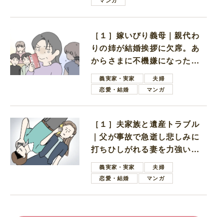
マンガ
［１］嫁いびり義母｜親代わ
りの姉が結婚挨拶に欠席。あ
からさまに不機嫌になった義
母
義実家・実家
夫婦
恋愛・結婚
マンガ
［１］夫家族と遺産トラブル
｜父が事故で急逝し悲しみに
打ちひしがれる妻を力強い言
葉で励ます夫
義実家・実家
夫婦
恋愛・結婚
マンガ