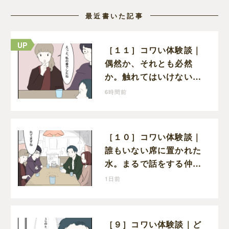
最近書いた記事
［１１］コワい体験談｜
偶然か、それとも必然
か。触れてはいけない５
つ目の水を前にコワい話
6時間前
を続ける一同
［１０］コワい体験談｜
誰もいない席に置かれた
水。まるで話をする仲間
たちとは別に何かがいる
1日前
みたい
［９］コワい体験談｜ど