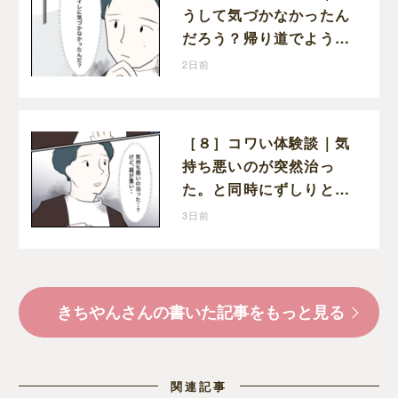
うして気づかなかったん
だろう？帰り道でようや
く気づいた近いトイレの
2日前
存在に首を傾げる
［８］コワい体験談｜気
持ち悪いのが突然治っ
た。と同時にずしりと肩
にのしかかる重み
3日前
きちやんさんの書いた記事をもっと見る
関連記事