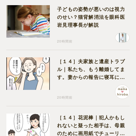
子どもの姿勢が悪いのは視力
のせい？猫背解消法を眼科医
岩見理事長が解説
20時間前
［１４］夫家族と遺産トラブ
ル｜私たち、もう離婚してま
す。妻からの報告に寝耳に水
の夫は大慌て
20時間前
［１４］花泥棒｜犯人かもし
れないと疑った相手は、母親
のために画用紙でチューリッ