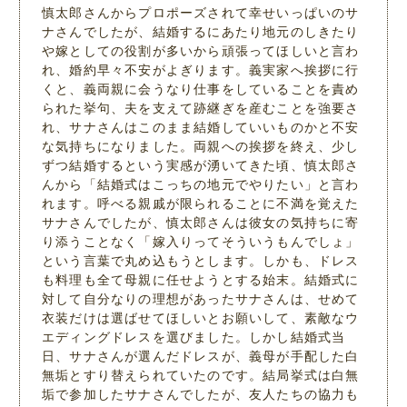
慎太郎さんからプロポーズされて幸せいっぱいのサ
ナさんでしたが、結婚するにあたり地元のしきたり
や嫁としての役割が多いから頑張ってほしいと言わ
れ、婚約早々不安がよぎります。義実家へ挨拶に行
くと、義両親に会うなり仕事をしていることを責め
られた挙句、夫を支えて跡継ぎを産むことを強要さ
れ、サナさんはこのまま結婚していいものかと不安
な気持ちになりました。両親への挨拶を終え、少し
ずつ結婚するという実感が湧いてきた頃、慎太郎さ
んから「結婚式はこっちの地元でやりたい」と言わ
れます。呼べる親戚が限られることに不満を覚えた
サナさんでしたが、慎太郎さんは彼女の気持ちに寄
り添うことなく「嫁入りってそういうもんでしょ」
という言葉で丸め込もうとします。しかも、ドレス
も料理も全て母親に任せようとする始末。結婚式に
対して自分なりの理想があったサナさんは、せめて
衣装だけは選ばせてほしいとお願いして、素敵なウ
エディングドレスを選びました。しかし結婚式当
日、サナさんが選んだドレスが、義母が手配した白
無垢とすり替えられていたのです。結局挙式は白無
垢で参加したサナさんでしたが、友人たちの協力も