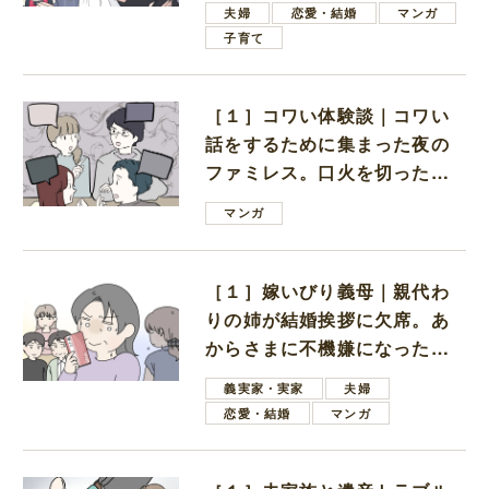
ない男子学生
夫婦
恋愛・結婚
マンガ
子育て
［１］コワい体験談｜コワい
話をするために集まった夜の
ファミレス。口火を切ったの
は電車好きの男の子ママ
マンガ
［１］嫁いびり義母｜親代わ
りの姉が結婚挨拶に欠席。あ
からさまに不機嫌になった義
母
義実家・実家
夫婦
恋愛・結婚
マンガ