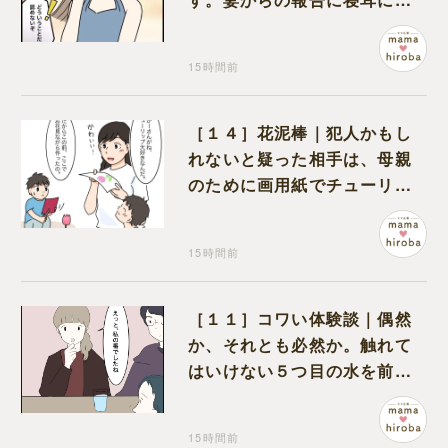
の夫は大慌て
15時間前
［１４］花泥棒｜犯人かもし
れないと疑った相手は、母親
のために画用紙でチューリッ
プを作っていただけだった
15時間前
［１１］コワい体験談｜偶然
か、それとも必然か。触れて
はいけない５つ目の水を前に
コワい話を続ける一同
15時間前