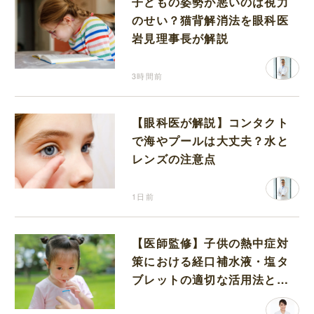
子どもの姿勢が悪いのは視力
のせい？猫背解消法を眼科医
岩見理事長が解説
3時間前
【眼科医が解説】コンタクト
で海やプールは大丈夫？水と
レンズの注意点
1日前
【医師監修】子供の熱中症対
策における経口補水液・塩タ
ブレットの適切な活用法と水
分補給の注意点