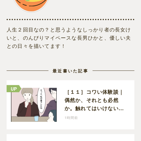
人生２回目なの？と思うようなしっかり者の長女け
いと、のんびりマイペースな長男ひかと、優しい夫
との日々を描いてます！
最近書いた記事
［１１］コワい体験談｜
偶然か、それとも必然
か。触れてはいけない５
つ目の水を前にコワい話
1時間前
を続ける一同