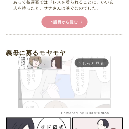
あって披露宴ではドレスを着られることに。いい友
人を持ったと、サナさんは涙ぐむのでした。
1話目から読む
義母に募るモヤモヤ
もっと見る
arrow_forward_ios
Powered by 
GliaStudios
M