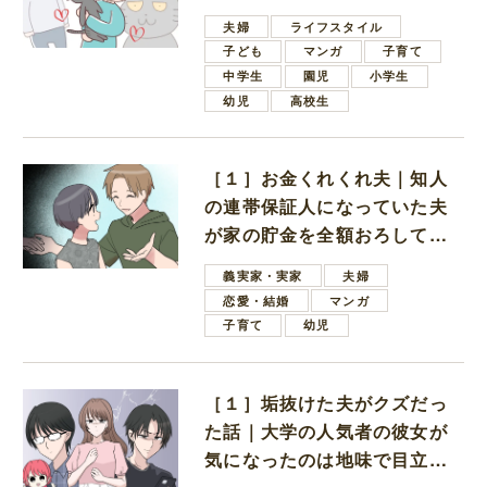
夫婦
ライフスタイル
子ども
マンガ
子育て
中学生
園児
小学生
幼児
高校生
［１］お金くれくれ夫｜知人
の連帯保証人になっていた夫
が家の貯金を全額おろしてほ
しいと言ってきた
義実家・実家
夫婦
恋愛・結婚
マンガ
子育て
幼児
［１］垢抜けた夫がクズだっ
た話｜大学の人気者の彼女が
気になったのは地味で目立た