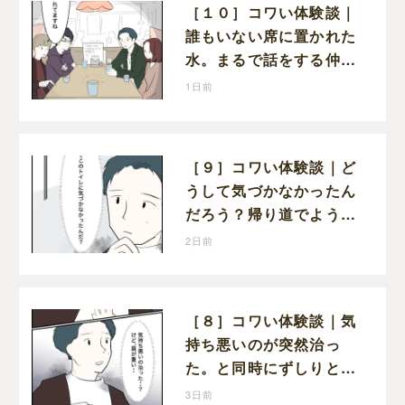
［１０］コワい体験談｜
誰もいない席に置かれた
水。まるで話をする仲間
たちとは別に何かがいる
1日前
みたい
［９］コワい体験談｜ど
うして気づかなかったん
だろう？帰り道でようや
く気づいた近いトイレの
2日前
存在に首を傾げる
［８］コワい体験談｜気
持ち悪いのが突然治っ
た。と同時にずしりと肩
にのしかかる重み
3日前