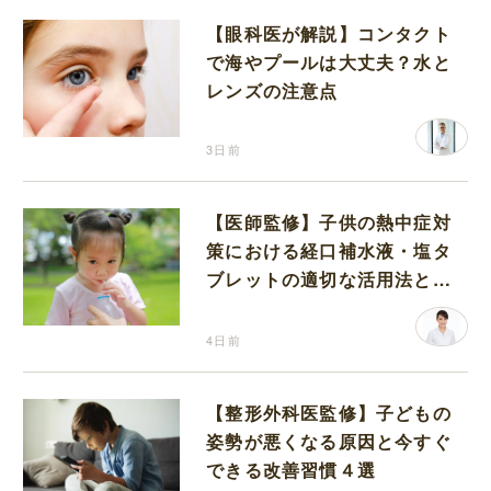
【眼科医が解説】コンタクト
で海やプールは大丈夫？水と
レンズの注意点
3日前
【医師監修】子供の熱中症対
策における経口補水液・塩タ
ブレットの適切な活用法と水
分補給の注意点
4日前
【整形外科医監修】子どもの
姿勢が悪くなる原因と今すぐ
できる改善習慣４選