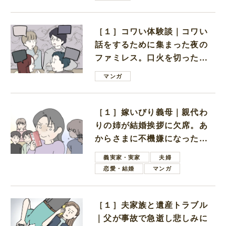
［１］コワい体験談｜コワい
話をするために集まった夜の
ファミレス。口火を切ったの
は電車好きの男の子ママ
マンガ
［１］嫁いびり義母｜親代わ
りの姉が結婚挨拶に欠席。あ
からさまに不機嫌になった義
母
義実家・実家
夫婦
恋愛・結婚
マンガ
［１］夫家族と遺産トラブル
｜父が事故で急逝し悲しみに