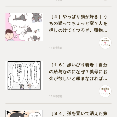
［４］やっぱり猫が好き｜う
ちの猫ってちょっと変？人を
押しのけてくつろぎ、獲物に
も物怖じしない鋼のハート
11時間前
［１６］嫁いびり義母｜自分
の給与なのになぜ？義母にお
金が欲しいと頼まなければな
らない状況に疑問を抱く
11時間前
［３４］孫を置いて消えた娘