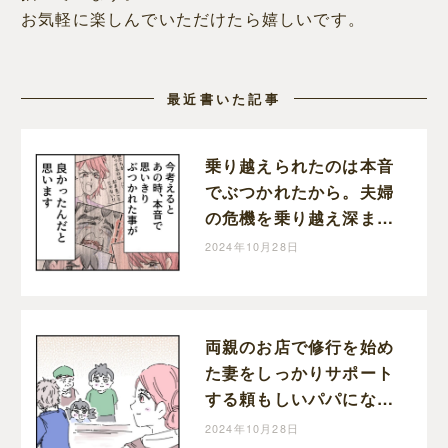
お気軽に楽しんでいただけたら嬉しいです。
最近書いた記事
乗り越えられたのは本音
でぶつかれたから。夫婦
の危機を乗り越え深まっ
た家族の絆。育児なめす
2024年10月28日
ぎ夫［２０１完］｜くま
おのマンガ堂
両親のお店で修行を始め
た妻をしっかりサポート
する頼もしいパパになっ
た育児なめすぎ夫［２０
2024年10月28日