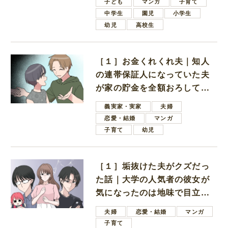
子ども
マンガ
子育て
中学生
園児
小学生
幼児
高校生
［１］お金くれくれ夫｜知人
の連帯保証人になっていた夫
が家の貯金を全額おろしてほ
しいと言ってきた
義実家・実家
夫婦
恋愛・結婚
マンガ
子育て
幼児
［１］垢抜けた夫がクズだっ
た話｜大学の人気者の彼女が
気になったのは地味で目立た
ない男子学生
夫婦
恋愛・結婚
マンガ
子育て