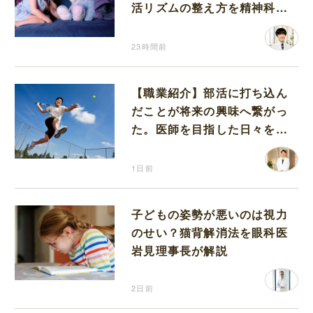
活リズムの整え方を精神科医
が解説
23時間前
【職業紹介】部活に打ち込ん
だことが将来の興味へ繋がっ
た。医師を目指した日々を振
り返って思うこと
1日前
子どもの姿勢が悪いのは視力
のせい？猫背解消法を眼科医
岩見理事長が解説
2日前