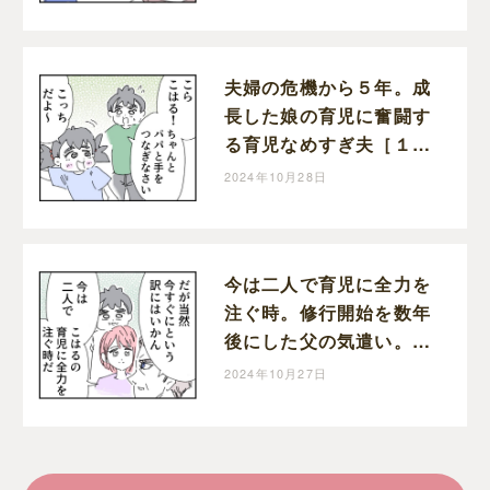
０］｜くまおのマンガ堂
夫婦の危機から５年。成
長した娘の育児に奮闘す
る育児なめすぎ夫［１９
９］｜くまおのマンガ堂
2024年10月28日
今は二人で育児に全力を
注ぐ時。修行開始を数年
後にした父の気遣い。育
児なめすぎ夫［１９８］
2024年10月27日
｜くまおのマンガ堂