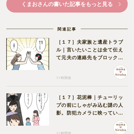
くまおさんの書いた記事をもっと見る
関連記事
［１７］夫家族と遺産トラブ
ル｜言いたいことは全て伝え
て元夫の連絡先をブロック。
離婚できた喜びを噛みしめる
11時間前
［１７］花泥棒｜チューリッ
プの前にしゃがみ込む謎の人
影。防犯カメラに映っていた
のは娘の友達だった
11時間前