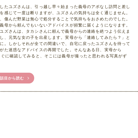
したユズさんは、引っ越し早々始まった義母のアポなし訪問と差し
を感じて一度は断りますが、ユズさんの気持ちは全く通じません。
、傷んだ野菜は無心で処分することで気持ちをおさめたのでした。
義母から頼んでもいないアドバイスが頻繁に届くようになります。
ユズさんは、タカシさんに頼んで義母からの連絡を絶つよう伝えま
し、元気な女の子を出産します。実母から「連絡してみたら？」と
に。しかしそれが全ての間違いで、自宅に戻ったユズさんを待って
がた迷惑なアドバイスの再開でした。そんなある日、実母から
すぐに確認してみると、そこには義母が撮ったと思われる写真がず
1話目から読む
/