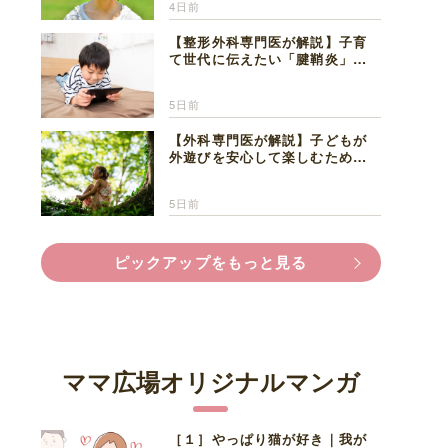
4日前
【整形外科専門医が解説】子育
て世代に伝えたい「腱鞘炎」の
正しい知識と対処法
5日前
【外科専門医が解説】子どもが
外遊びを安心して楽しむため
に、家族で知っておきたいマダ
ニ対策
5日前
ピックアップをもっと見る
ママ広場オリジナルマンガ
［１］やっぱり猫が好き｜我が