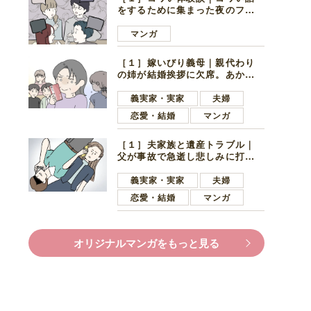
をするために集まった夜のファ
ミレス。口火を切ったのは電車
好きの男の子ママ
マンガ
［１］嫁いびり義母｜親代わり
の姉が結婚挨拶に欠席。あから
さまに不機嫌になった義母
義実家・実家
夫婦
恋愛・結婚
マンガ
［１］夫家族と遺産トラブル｜
父が事故で急逝し悲しみに打ち
ひしがれる妻を力強い言葉で励
ます夫
義実家・実家
夫婦
恋愛・結婚
マンガ
オリジナルマンガをもっと見る