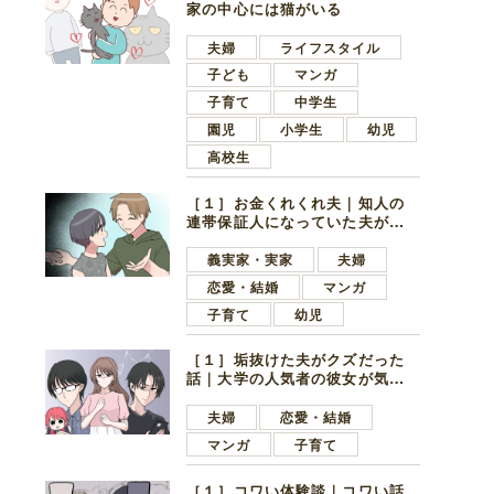
家の中心には猫がいる
夫婦
ライフスタイル
子ども
マンガ
子育て
中学生
園児
小学生
幼児
高校生
［１］お金くれくれ夫｜知人の
連帯保証人になっていた夫が家
の貯金を全額おろしてほしいと
言ってきた
義実家・実家
夫婦
恋愛・結婚
マンガ
子育て
幼児
［１］垢抜けた夫がクズだった
話｜大学の人気者の彼女が気に
なったのは地味で目立たない男
子学生
夫婦
恋愛・結婚
マンガ
子育て
［１］コワい体験談｜コワい話