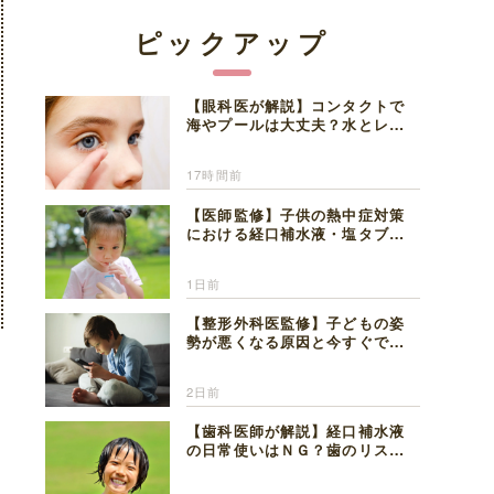
ピックアップ
【眼科医が解説】コンタクトで
海やプールは大丈夫？水とレン
ズの注意点
17時間前
【医師監修】子供の熱中症対策
における経口補水液・塩タブレ
ットの適切な活用法と水分補給
の注意点
1日前
【整形外科医監修】子どもの姿
勢が悪くなる原因と今すぐでき
る改善習慣４選
2日前
【歯科医師が解説】経口補水液
の日常使いはＮＧ？歯のリスク
と熱中症対策