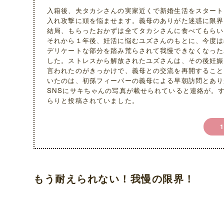
入籍後、夫タカシさんの実家近くで新婚生活をスタート
入れ攻撃に頭を悩ませます。義母のありがた迷惑に限界
結局、もらったおかずは全てタカシさんに食べてもらい
それから１年後、妊活に悩むユズさんのもとに、今度は
デリケートな部分を踏み荒らされて我慢できなくなった
した。ストレスから解放されたユズさんは、その後妊娠
言われたのがきっかけで、義母との交流を再開すること
いたのは、初孫フィーバーの義母による早朝訪問とあり
SNSにサキちゃんの写真が載せられていると連絡が。
らりと投稿されていました。
もう耐えられない！我慢の限界！
L
o
U
a
n
d
m
e
u
d