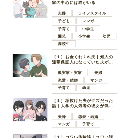
家の中心には猫がいる
夫婦
ライフスタイル
子ども
マンガ
子育て
中学生
園児
小学生
幼児
高校生
［１］お金くれくれ夫｜知人の
連帯保証人になっていた夫が家
の貯金を全額おろしてほしいと
言ってきた
義実家・実家
夫婦
恋愛・結婚
マンガ
子育て
幼児
［１］垢抜けた夫がクズだった
話｜大学の人気者の彼女が気に
なったのは地味で目立たない男
子学生
夫婦
恋愛・結婚
マンガ
子育て
［１］コワい体験談｜コワい話