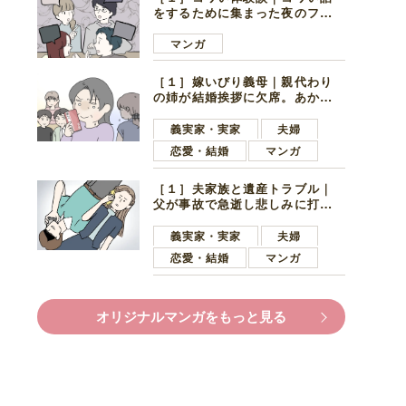
をするために集まった夜のファ
ミレス。口火を切ったのは電車
好きの男の子ママ
マンガ
［１］嫁いびり義母｜親代わり
の姉が結婚挨拶に欠席。あから
さまに不機嫌になった義母
義実家・実家
夫婦
恋愛・結婚
マンガ
［１］夫家族と遺産トラブル｜
父が事故で急逝し悲しみに打ち
ひしがれる妻を力強い言葉で励
ます夫
義実家・実家
夫婦
恋愛・結婚
マンガ
オリジナルマンガをもっと見る