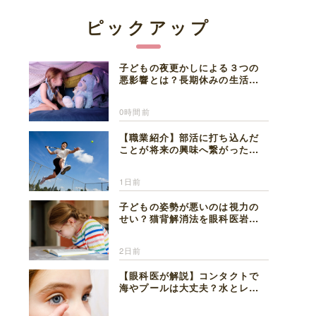
ピックアップ
子どもの夜更かしによる３つの
悪影響とは？長期休みの生活リ
ズムの整え方を精神科医が解説
0時間前
【職業紹介】部活に打ち込んだ
ことが将来の興味へ繋がった。
医師を目指した日々を振り返っ
て思うこと
1日前
子どもの姿勢が悪いのは視力の
せい？猫背解消法を眼科医岩見
理事長が解説
2日前
【眼科医が解説】コンタクトで
海やプールは大丈夫？水とレン
ズの注意点