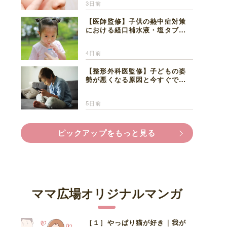
3日前
【医師監修】子供の熱中症対策
における経口補水液・塩タブレ
ットの適切な活用法と水分補給
の注意点
4日前
【整形外科医監修】子どもの姿
勢が悪くなる原因と今すぐでき
る改善習慣４選
5日前
ピックアップをもっと見る
ママ広場オリジナルマンガ
［１］やっぱり猫が好き｜我が