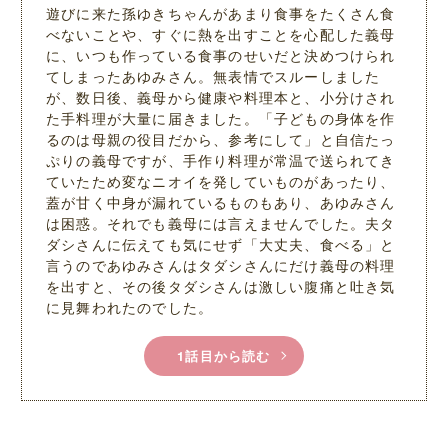
遊びに来た孫ゆきちゃんがあまり食事をたくさん食
べないことや、すぐに熱を出すことを心配した義母
に、いつも作っている食事のせいだと決めつけられ
てしまったあゆみさん。無表情でスルーしました
が、数日後、義母から健康や料理本と、小分けされ
た手料理が大量に届きました。「子どもの身体を作
るのは母親の役目だから、参考にして」と自信たっ
ぷりの義母ですが、手作り料理が常温で送られてき
ていたため変なニオイを発していものがあったり、
蓋が甘く中身が漏れているものもあり、あゆみさん
は困惑。それでも義母には言えませんでした。夫タ
ダシさんに伝えても気にせず「大丈夫、食べる」と
言うのであゆみさんはタダシさんにだけ義母の料理
を出すと、その後タダシさんは激しい腹痛と吐き気
に見舞われたのでした。
1話目から読む