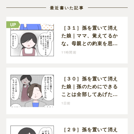
最近書いた記事
［３１］孫を置いて消え
た娘｜ママ、覚えてるか
な。母親との約束を思い
出し寂しそうな孫に胸が
11時間前
痛む
［３０］孫を置いて消え
た娘｜孫のためにできる
ことは全部してあげた
い。孫を養子に迎えるこ
1日前
とを決意
［２９］孫を置いて消え