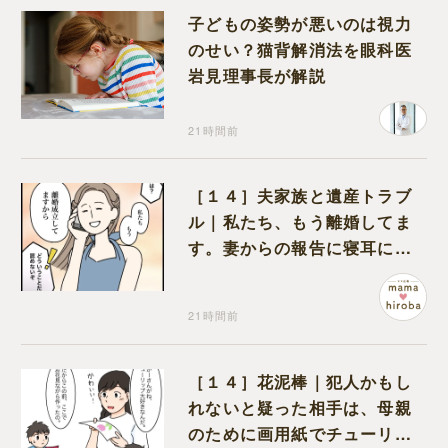
子どもの姿勢が悪いのは視力
のせい？猫背解消法を眼科医
岩見理事長が解説
21時間前
［１４］夫家族と遺産トラブ
ル｜私たち、もう離婚してま
す。妻からの報告に寝耳に水
の夫は大慌て
21時間前
［１４］花泥棒｜犯人かもし
れないと疑った相手は、母親
のために画用紙でチューリッ