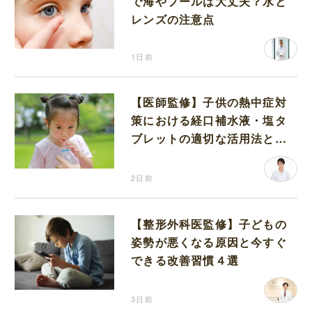
で海やプールは大丈夫？水と
レンズの注意点
1日前
【医師監修】子供の熱中症対
策における経口補水液・塩タ
ブレットの適切な活用法と水
分補給の注意点
2日前
【整形外科医監修】子どもの
姿勢が悪くなる原因と今すぐ
できる改善習慣４選
3日前