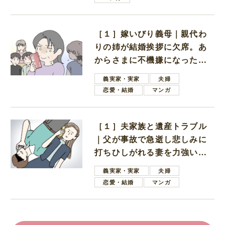
［１］嫁いびり義母｜親代わ
りの姉が結婚挨拶に欠席。あ
からさまに不機嫌になった義
母
義実家・実家
夫婦
恋愛・結婚
マンガ
［１］夫家族と遺産トラブル
｜父が事故で急逝し悲しみに
打ちひしがれる妻を力強い言
葉で励ます夫
義実家・実家
夫婦
恋愛・結婚
マンガ