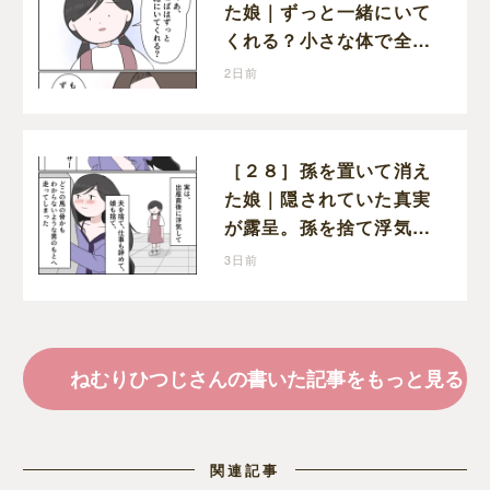
た娘｜ずっと一緒にいて
くれる？小さな体で全て
を受け止める孫の手を離
2日前
したりしない
［２８］孫を置いて消え
た娘｜隠されていた真実
が露呈。孫を捨て浮気相
手の元へ走り去った娘を
3日前
信用できない
ねむりひつじさんの書いた記事をもっと見る
関連記事