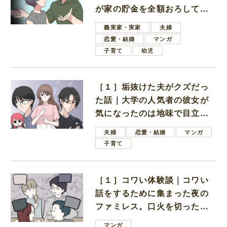
が家の貯金を全額おろしてほ
しいと言ってきた
義実家・実家
夫婦
恋愛・結婚
マンガ
子育て
幼児
［１］垢抜けた夫がクズだっ
た話｜大学の人気者の彼女が
気になったのは地味で目立た
ない男子学生
夫婦
恋愛・結婚
マンガ
子育て
［１］コワい体験談｜コワい
話をするために集まった夜の
ファミレス。口火を切ったの
は電車好きの男の子ママ
マンガ