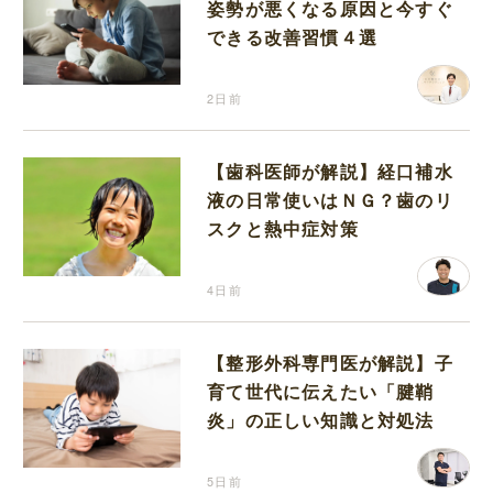
姿勢が悪くなる原因と今すぐ
できる改善習慣４選
2日前
【歯科医師が解説】経口補水
液の日常使いはＮＧ？歯のリ
スクと熱中症対策
4日前
【整形外科専門医が解説】子
育て世代に伝えたい「腱鞘
炎」の正しい知識と対処法
5日前