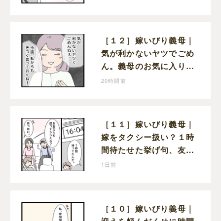
母
［１２］嫁いびり義母｜
気が利かないヤツでごめ
ん。義母のお気に入り女
性が夫との親密さを匂わ
20時間前
せてくる
［１１］嫁いびり義母｜
嫁をタクシー扱い？１時
間待たせた挙げ句、友人
まで送らせる義母が図々
1日前
しい
［１０］嫁いびり義母｜