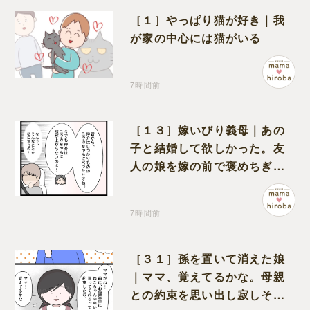
［１］やっぱり猫が好き｜我
が家の中心には猫がいる
7時間前
［１３］嫁いびり義母｜あの
子と結婚して欲しかった。友
人の娘を嫁の前で褒めちぎる
無神経な義母
7時間前
［３１］孫を置いて消えた娘
｜ママ、覚えてるかな。母親
との約束を思い出し寂しそう