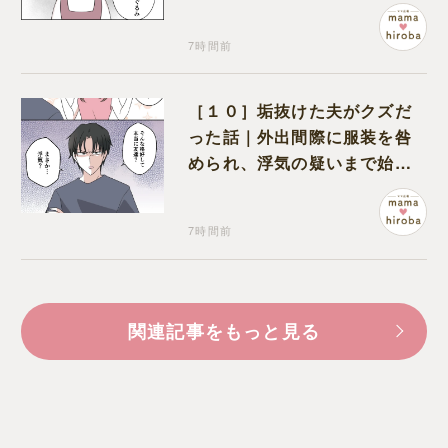
な孫に胸が痛む
7時間前
［１０］垢抜けた夫がクズだ
った話｜外出間際に服装を咎
められ、浮気の疑いまで始め
る夫
7時間前
関連記事をもっと見る