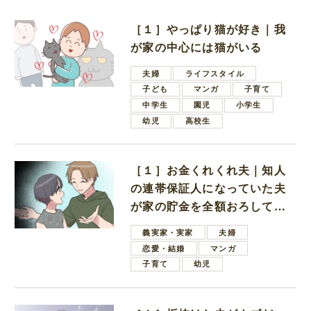
［１］やっぱり猫が好き｜我
が家の中心には猫がいる
夫婦
ライフスタイル
子ども
マンガ
子育て
中学生
園児
小学生
幼児
高校生
［１］お金くれくれ夫｜知人
の連帯保証人になっていた夫
が家の貯金を全額おろしてほ
しいと言ってきた
義実家・実家
夫婦
恋愛・結婚
マンガ
子育て
幼児