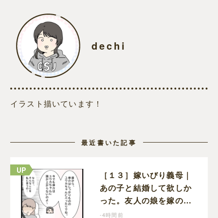
dechi
イラスト描いています！
最近書いた記事
［１３］嫁いびり義母｜
あの子と結婚して欲しか
った。友人の娘を嫁の前
で褒めちぎる無神経な義
-4時間前