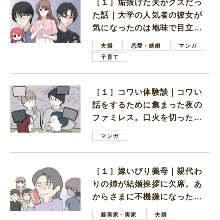
［１］垢抜けた夫がクズだっ
た話｜大学の人気者の彼女が
気になったのは地味で目立た
ない男子学生
夫婦
恋愛・結婚
マンガ
子育て
［１］コワい体験談｜コワい
話をするために集まった夜の
ファミレス。口火を切ったの
は電車好きの男の子ママ
マンガ
［１］嫁いびり義母｜親代わ
りの姉が結婚挨拶に欠席。あ
からさまに不機嫌になった義
母
義実家・実家
夫婦