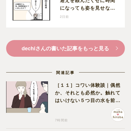
迎えを頼んだくせに時間
になっても姿を見せない
義母。返信すらなく不安
2日前
な時間を過ごす
dechiさんの書いた記事をもっと見る
関連記事
［１１］コワい体験談｜偶然
か、それとも必然か。触れて
はいけない５つ目の水を前に
コワい話を続ける一同
7時間前