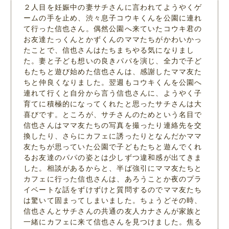
２人目を妊娠中の妻サチさんに言われてようやくゲ
ームの手を止め、渋々息子コウキくんを公園に連れ
て行った信也さん。偶然公園へ来ていたコウキ君の
お友達たっくんとかずくんのママたちがかわいかっ
たことで、信也さんはたちまちやる気になりまし
た。妻と子ども想いの良きパパを演じ、全力で子ど
もたちと遊び始めた信也さんは、感謝したママ友た
ちと仲良くなりました。翌週もコウキくんを公園へ
連れて行くと自分から言う信也さんに、ようやく子
育てに積極的になってくれたと思ったサチさんは大
喜びです。ところが、サチさんのためという名目で
信也さんはママ友たちの写真を撮ったり連絡先を交
換したり、さらにカフェに誘ったりとなんだかママ
友たちが思っていた公園で子どもたちと遊んでくれ
るお友達のパパの姿とは少しずつ違和感が出てきま
した。相談があるからと、半ば強引にママ友たちと
カフェに行った信也さんは、あろうことか夜のプラ
イベートな話をずけずけと質問するのでママ友たち
は驚いて固まってしまいました。ちょうどその時、
信也さんとサチさんの共通の友人カナさんが家族と
一緒にカフェに来て信也さんを見つけました。焦る