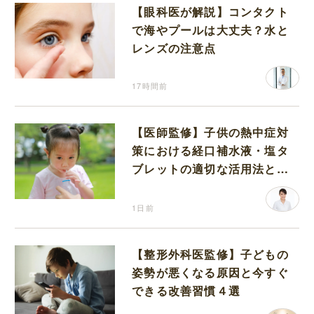
【眼科医が解説】コンタクト
で海やプールは大丈夫？水と
レンズの注意点
17時間前
【医師監修】子供の熱中症対
策における経口補水液・塩タ
ブレットの適切な活用法と水
分補給の注意点
1日前
【整形外科医監修】子どもの
姿勢が悪くなる原因と今すぐ
できる改善習慣４選