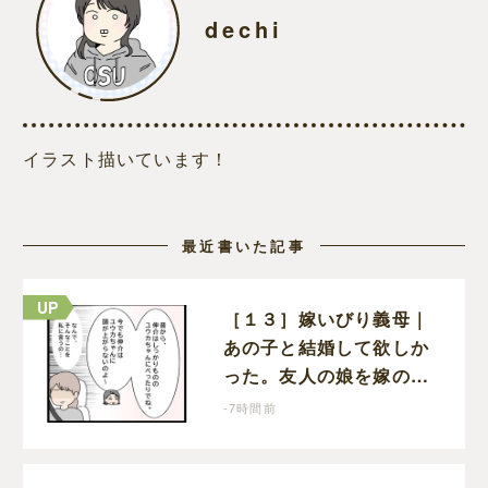
dechi
イラスト描いています！
最近書いた記事
［１３］嫁いびり義母｜
あの子と結婚して欲しか
った。友人の娘を嫁の前
で褒めちぎる無神経な義
-7時間前
母