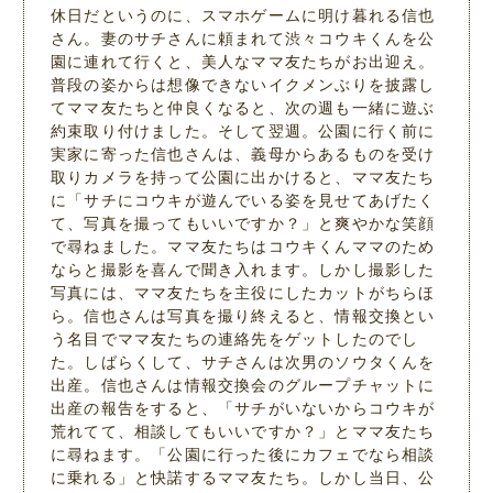
休日だというのに、スマホゲームに明け暮れる信也
さん。妻のサチさんに頼まれて渋々コウキくんを公
園に連れて行くと、美人なママ友たちがお出迎え。
普段の姿からは想像できないイクメンぶりを披露し
てママ友たちと仲良くなると、次の週も一緒に遊ぶ
約束取り付けました。そして翌週。公園に行く前に
実家に寄った信也さんは、義母からあるものを受け
取りカメラを持って公園に出かけると、ママ友たち
に「サチにコウキが遊んでいる姿を見せてあげたく
て、写真を撮ってもいいですか？」と爽やかな笑顔
で尋ねました。ママ友たちはコウキくんママのため
ならと撮影を喜んで聞き入れます。しかし撮影した
写真には、ママ友たちを主役にしたカットがちらほ
ら。信也さんは写真を撮り終えると、情報交換とい
う名目でママ友たちの連絡先をゲットしたのでし
た。しばらくして、サチさんは次男のソウタくんを
出産。信也さんは情報交換会のグループチャットに
出産の報告をすると、「サチがいないからコウキが
荒れてて、相談してもいいですか？」とママ友たち
に尋ねます。「公園に行った後にカフェでなら相談
に乗れる」と快諾するママ友たち。しかし当日、公