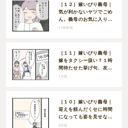
［１２］嫁いびり義母｜
気が利かないヤツでごめ
ん。義母のお気に入り女
性が夫との親密さを匂わ
17時間前
せてくる
［１１］嫁いびり義母｜
嫁をタクシー扱い？１時
間待たせた挙げ句、友人
まで送らせる義母が図々
1日前
しい
［１０］嫁いびり義母｜
迎えを頼んだくせに時間
になっても姿を見せない
義母。返信すらなく不安
2日前