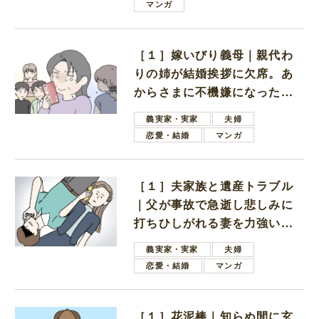
マンガ
［１］嫁いびり義母｜親代わ
りの姉が結婚挨拶に欠席。あ
からさまに不機嫌になった義
母
義実家・実家
夫婦
恋愛・結婚
マンガ
［１］夫家族と遺産トラブル
｜父が事故で急逝し悲しみに
打ちひしがれる妻を力強い言
葉で励ます夫
義実家・実家
夫婦
恋愛・結婚
マンガ
［１］花泥棒｜知らぬ間に玄