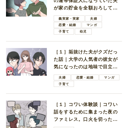
の連帯保証人になっていた夫
が家の貯金を全額おろしてほ
しいと言ってきた
義実家・実家
夫婦
恋愛・結婚
マンガ
子育て
幼児
［１］垢抜けた夫がクズだっ
た話｜大学の人気者の彼女が
気になったのは地味で目立た
ない男子学生
夫婦
恋愛・結婚
マンガ
子育て
［１］コワい体験談｜コワい
話をするために集まった夜の
ファミレス。口火を切ったの
は電車好きの男の子ママ