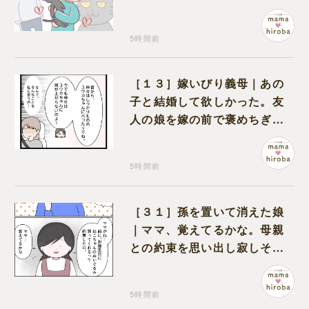
5時間前
［１３］嫁いびり義母｜あの
子と結婚して欲しかった。友
人の娘を嫁の前で褒めちぎる
無神経な義母
5時間前
［３１］孫を置いて消えた娘
｜ママ、覚えてるかな。母親
との約束を思い出し寂しそう
な孫に胸が痛む
5時間前