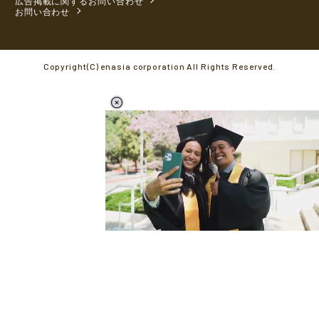
広告掲載に関するお問い合わせ
お問い合わせ
Copyright(C) enasia corporation All Rights Reserved.
L
o
/
M
a
u
d
t
e
e
d
:
3
3