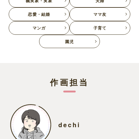
義実家・実家
夫婦
恋愛・結婚
ママ友
マンガ
子育て
園児
作画担当
dechi