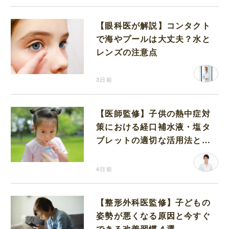
【眼科医が解説】コンタクト
で海やプールは大丈夫？水と
レンズの注意点
3日前
【医師監修】子供の熱中症対
策における経口補水液・塩タ
ブレットの適切な活用法と水
分補給の注意点
4日前
【整形外科医監修】子どもの
姿勢が悪くなる原因と今すぐ
できる改善習慣４選