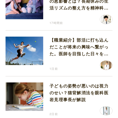
の悪影響とは？長期休みの生
活リズムの整え方を精神科医
が解説
17時間前
【職業紹介】部活に打ち込ん
だことが将来の興味へ繋がっ
た。医師を目指した日々を振
り返って思うこと
1日前
子どもの姿勢が悪いのは視力
のせい？猫背解消法を眼科医
岩見理事長が解説
2日前