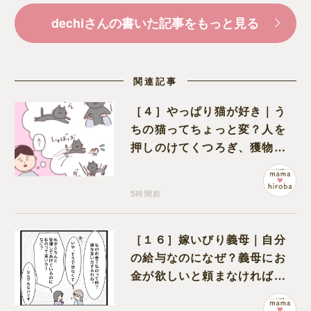
dechiさんの書いた記事をもっと見る
関連記事
［４］やっぱり猫が好き｜う
ちの猫ってちょっと変？人を
押しのけてくつろぎ、獲物に
も物怖じしない鋼のハート
5時間前
［１６］嫁いびり義母｜自分
の給与なのになぜ？義母にお
金が欲しいと頼まなければな
らない状況に疑問を抱く