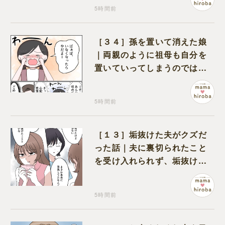
5時間前
［３４］孫を置いて消えた娘
｜両親のように祖母も自分を
置いていってしまうのでは？
と怯えて泣く孫に心が痛む
5時間前
［１３］垢抜けた夫がクズだ
った話｜夫に裏切られたこと
を受け入れられず、垢抜けた
ことが関係しているのかと嘆
く
5時間前