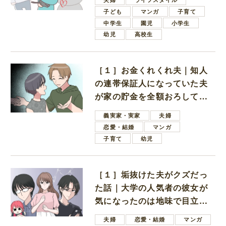
子ども
マンガ
子育て
中学生
園児
小学生
幼児
高校生
［１］お金くれくれ夫｜知人
の連帯保証人になっていた夫
が家の貯金を全額おろしてほ
しいと言ってきた
義実家・実家
夫婦
恋愛・結婚
マンガ
子育て
幼児
［１］垢抜けた夫がクズだっ
た話｜大学の人気者の彼女が
気になったのは地味で目立た
ない男子学生
夫婦
恋愛・結婚
マンガ