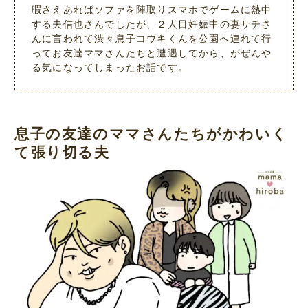
暇さえあればソファを陣取りスマホでゲームに熱中
する夫信也さんでしたが、２人目妊娠中の妻サチさ
んに言われて渋々息子コウキくんを公園へ連れて行
ってお友達ママさんたちと遭遇してから、がぜんや
る気になってしまったお話です。
息子の友達のママさんたちがかわいく
て張り切る夫
L
/
M
o
u
a
t
d
e
e
d
:
5
4
.
2
3
%