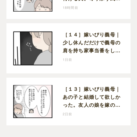
ない態度にモヤモヤが募
18時間前
る
［１４］嫁いびり義母｜
少し休んだだけで義母の
肩を持ち家事当番をしな
かったと責める夫
1日前
［１３］嫁いびり義母｜
あの子と結婚して欲しか
った。友人の娘を嫁の前
で褒めちぎる無神経な義
2日前
母