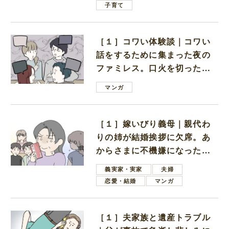
子育て
［１］コワい体験談｜コワい
話をするために集まった夜の
ファミレス。口火を切ったの
は電車好きの男の子ママ
マンガ
［１］嫁いびり義母｜親代わ
りの姉が結婚挨拶に欠席。あ
からさまに不機嫌になった義
母
義実家・実家
夫婦
恋愛・結婚
マンガ
［１］夫家族と遺産トラブル