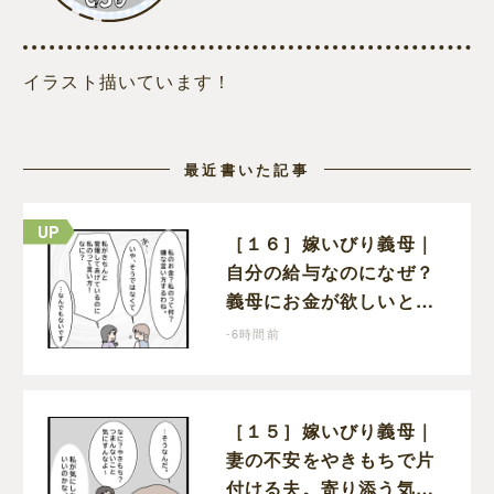
イラスト描いています！
最近書いた記事
［１６］嫁いびり義母｜
自分の給与なのになぜ？
義母にお金が欲しいと頼
まなければならない状況
-6時間前
に疑問を抱く
［１５］嫁いびり義母｜
妻の不安をやきもちで片
付ける夫。寄り添う気の