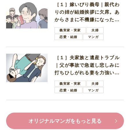
［１］嫁いびり義母｜親代わ
りの姉が結婚挨拶に欠席。あ
からさまに不機嫌になった義
母
義実家・実家
夫婦
恋愛・結婚
マンガ
［１］夫家族と遺産トラブル
｜父が事故で急逝し悲しみに
打ちひしがれる妻を力強い言
葉で励ます夫
義実家・実家
夫婦
恋愛・結婚
マンガ
オリジナルマンガをもっと見る