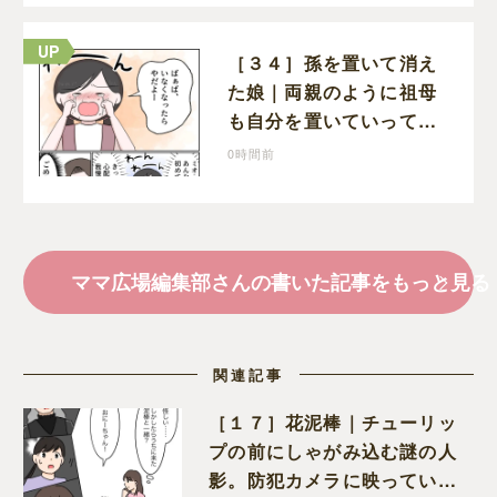
［３４］孫を置いて消え
た娘｜両親のように祖母
も自分を置いていってし
まうのでは？と怯えて泣
0時間前
く孫に心が痛む
ママ広場編集部さんの書いた記事をもっと見る
関連記事
［１７］花泥棒｜チューリッ
プの前にしゃがみ込む謎の人
影。防犯カメラに映っていた