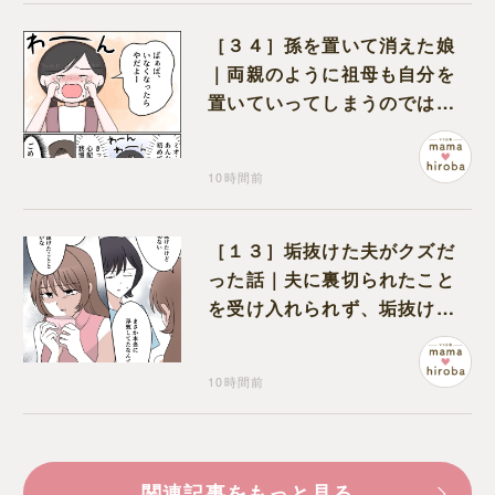
［３４］孫を置いて消えた娘
｜両親のように祖母も自分を
置いていってしまうのでは？
と怯えて泣く孫に心が痛む
10時間前
［１３］垢抜けた夫がクズだ
った話｜夫に裏切られたこと
を受け入れられず、垢抜けた
ことが関係しているのかと嘆
く
10時間前
関連記事をもっと見る