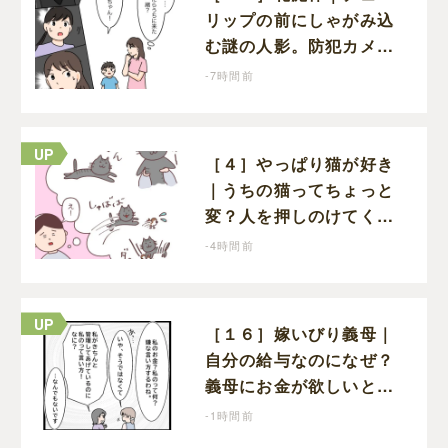
リップの前にしゃがみ込
む謎の人影。防犯カメラ
に映っていたのは娘の友
-7時間前
達だった
［４］やっぱり猫が好き
｜うちの猫ってちょっと
変？人を押しのけてくつ
ろぎ、獲物にも物怖じし
-4時間前
ない鋼のハート
［１６］嫁いびり義母｜
自分の給与なのになぜ？
義母にお金が欲しいと頼
まなければならない状況
-1時間前
に疑問を抱く