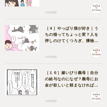
のは娘の友達だった
10時間前
［４］やっぱり猫が好き｜う
ちの猫ってちょっと変？人を
押しのけてくつろぎ、獲物に
も物怖じしない鋼のハート
10時間前
［１６］嫁いびり義母｜自分
の給与なのになぜ？義母にお
金が欲しいと頼まなければな
らない状況に疑問を抱く
10時間前