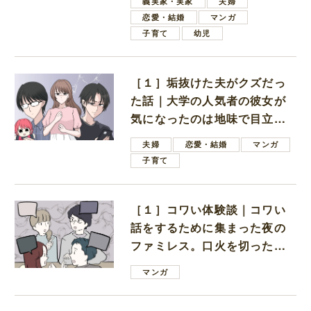
義実家・実家
夫婦
恋愛・結婚
マンガ
子育て
幼児
［１］垢抜けた夫がクズだっ
た話｜大学の人気者の彼女が
気になったのは地味で目立た
ない男子学生
夫婦
恋愛・結婚
マンガ
子育て
［１］コワい体験談｜コワい
話をするために集まった夜の
ファミレス。口火を切ったの
は電車好きの男の子ママ
マンガ