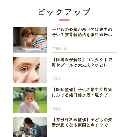
ピックアップ
子どもの姿勢が悪いのは視力の
せい？猫背解消法を眼科医岩見
理事長が解説
22時間前
【眼科医が解説】コンタクトで
海やプールは大丈夫？水とレン
ズの注意点
1日前
【医師監修】子供の熱中症対策
における経口補水液・塩タブレ
ットの適切な活用法と水分補給
の注意点
2日前
【整形外科医監修】子どもの姿
勢が悪くなる原因と今すぐでき
る改善習慣４選