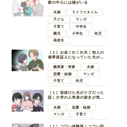
家の中心には猫がいる
夫婦
ライフスタイル
子ども
マンガ
子育て
中学生
園児
小学生
幼児
高校生
［１］お金くれくれ夫｜知人の
連帯保証人になっていた夫が家
の貯金を全額おろしてほしいと
言ってきた
義実家・実家
夫婦
恋愛・結婚
マンガ
子育て
幼児
［１］垢抜けた夫がクズだった
話｜大学の人気者の彼女が気に
なったのは地味で目立たない男
子学生
夫婦
恋愛・結婚
マンガ
子育て
［１］コワい体験談｜コワい話