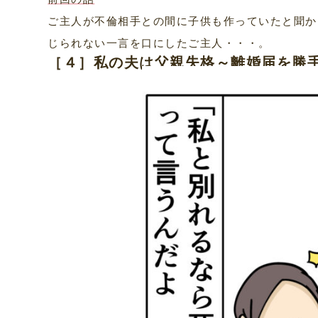
ご主人が不倫相手との間に子供も作っていたと聞か
じられない一言を口にしたご主人・・・。
［４］私の夫は父親失格～離婚届を勝