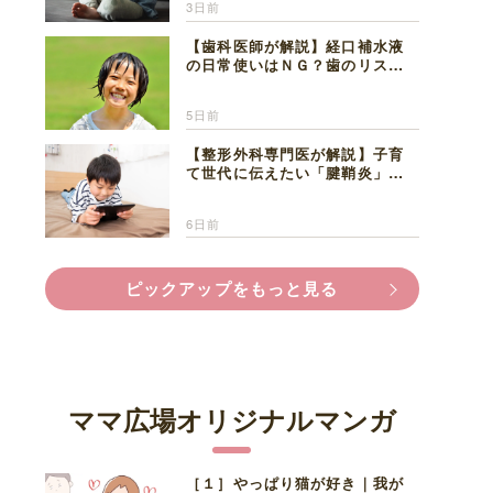
3日前
【歯科医師が解説】経口補水液
の日常使いはＮＧ？歯のリスク
と熱中症対策
5日前
【整形外科専門医が解説】子育
て世代に伝えたい「腱鞘炎」の
正しい知識と対処法
6日前
ピックアップをもっと見る
ママ広場オリジナルマンガ
［１］やっぱり猫が好き｜我が