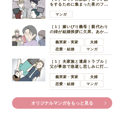
をするために集まった夜のファ
ミレス。口火を切ったのは電車
好きの男の子ママ
マンガ
［１］嫁いびり義母｜親代わり
の姉が結婚挨拶に欠席。あから
さまに不機嫌になった義母
義実家・実家
夫婦
恋愛・結婚
マンガ
［１］夫家族と遺産トラブル｜
父が事故で急逝し悲しみに打ち
ひしがれる妻を力強い言葉で励
ます夫
義実家・実家
夫婦
恋愛・結婚
マンガ
オリジナルマンガをもっと見る