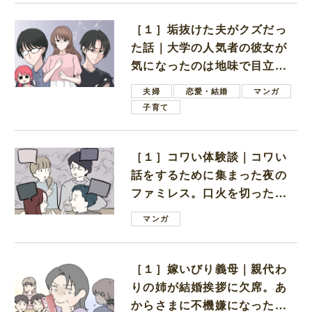
［１］垢抜けた夫がクズだっ
た話｜大学の人気者の彼女が
気になったのは地味で目立た
ない男子学生
夫婦
恋愛・結婚
マンガ
子育て
［１］コワい体験談｜コワい
話をするために集まった夜の
ファミレス。口火を切ったの
は電車好きの男の子ママ
マンガ
［１］嫁いびり義母｜親代わ
りの姉が結婚挨拶に欠席。あ
からさまに不機嫌になった義