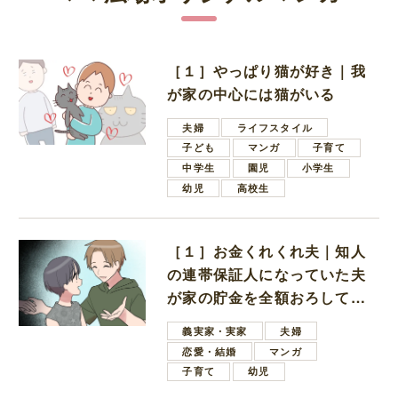
［１］やっぱり猫が好き｜我
が家の中心には猫がいる
夫婦
ライフスタイル
子ども
マンガ
子育て
中学生
園児
小学生
幼児
高校生
［１］お金くれくれ夫｜知人
の連帯保証人になっていた夫
が家の貯金を全額おろしてほ
しいと言ってきた
義実家・実家
夫婦
恋愛・結婚
マンガ
子育て
幼児