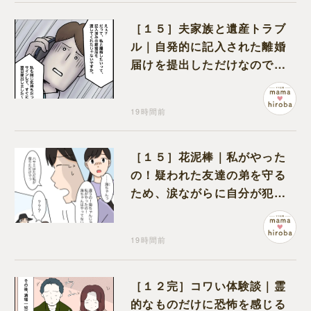
［１５］夫家族と遺産トラブ
ル｜自発的に記入された離婚
届けを提出しただけなので、
何も問題なし
19時間前
［１５］花泥棒｜私がやった
の！疑われた友達の弟を守る
ため、涙ながらに自分が犯人
だと名乗り出た娘
19時間前
［１２完］コワい体験談｜霊
的なものだけに恐怖を感じる