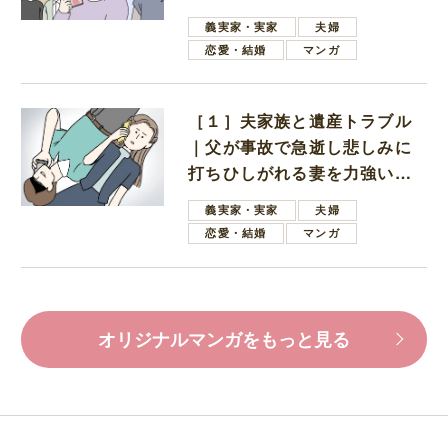
母
義実家・実家
夫婦
恋愛・結婚
マンガ
［１］夫家族と遺産トラブル
｜父が事故で急逝し悲しみに
打ちひしがれる妻を力強い言
葉で励ます夫
義実家・実家
夫婦
恋愛・結婚
マンガ
オリジナルマンガをもっと見る