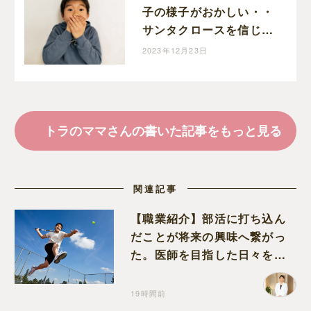
子の様子がおかしい・・
サンタクロースを信じる
小２息子のマジ焦りが可
2023年12月23日
愛すぎた話
トラのママさんの書いた記事をもっと見る
関連記事
【職業紹介】部活に打ち込ん
だことが将来の興味へ繋がっ
た。医師を目指した日々を振
り返って思うこと
19時間前