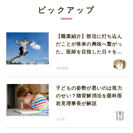
ピックアップ
【職業紹介】部活に打ち込ん
だことが将来の興味へ繋がっ
た。医師を目指した日々を振
り返って思うこと
7時間前
子どもの姿勢が悪いのは視力
のせい？猫背解消法を眼科医
岩見理事長が解説
1日前