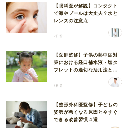
【眼科医が解説】コンタクト
で海やプールは大丈夫？水と
レンズの注意点
2日前
【医師監修】子供の熱中症対
策における経口補水液・塩タ
ブレットの適切な活用法と水
分補給の注意点
3日前
【整形外科医監修】子どもの
姿勢が悪くなる原因と今すぐ
できる改善習慣４選