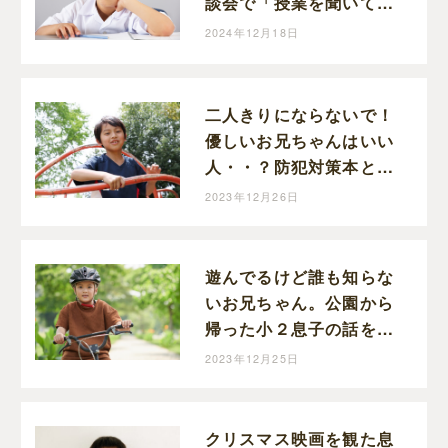
談会で「授業を聞いてい
ません」と散々な言われ
2024年12月18日
ようだった小３息子が勉
強は必要と思うまで
二人きりにならないで！
優しいお兄ちゃんはいい
人・・？防犯対策本と現
実の「あぶないかも」は
2023年12月26日
リンクしていなかった
遊んでるけど誰も知らな
いお兄ちゃん。公園から
帰った小２息子の話を聞
いていたら怖くなった。
2023年12月25日
クリスマス映画を観た息