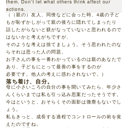
them. Don’t let what others think affect our
actions.
（（親の）友人、同僚などに会った時、4歳の子ど
もが恥ずかしがって親の後ろに隠れてしまったり
話したがらないと躾がなっていないと思われるので
はないかと考えがちですが、
そのような考えは捨てましょう。そう思われたのな
らそれは思った人の問題。
お子さんの事を一番わかっているのは親のあなたで
あり、子どもにとって最善の事をするのが
必要です。他人の考えに惑わされないで。）
落ち着け、自分。
母に小さいころの自分の事を聞いてみたら、年少さ
んくらいまでは私も引っ込み思案だったそうです。
今はというと、おそらくその面影は微塵もないでし
ょう。
私もきっと、成長する過程でコントロールの術を覚
えたのですね。