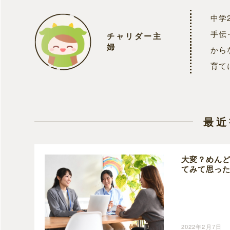
中学
手伝
チャリダー主
婦
から
育て
最近
大変？めんど
てみて思っ
2022年2月7日