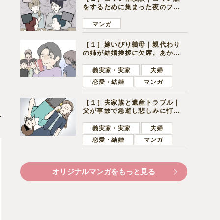
をするために集まった夜のファ
ミレス。口火を切ったのは電車
好きの男の子ママ
マンガ
［１］嫁いびり義母｜親代わり
の姉が結婚挨拶に欠席。あから
さまに不機嫌になった義母
義実家・実家
夫婦
恋愛・結婚
マンガ
［１］夫家族と遺産トラブル｜
父が事故で急逝し悲しみに打ち
ひしがれる妻を力強い言葉で励
ます夫
義実家・実家
夫婦
恋愛・結婚
マンガ
オリジナルマンガをもっと見る