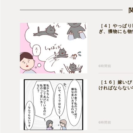
［４］やっぱり
ぎ、獲物にも物
6時間前
［１６］嫁いび
ければならない
6時間前