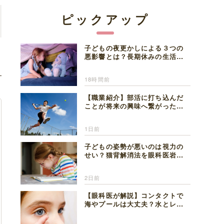
ピックアップ
子どもの夜更かしによる３つの
悪影響とは？長期休みの生活リ
ズムの整え方を精神科医が解説
18時間前
【職業紹介】部活に打ち込んだ
ことが将来の興味へ繋がった。
医師を目指した日々を振り返っ
て思うこと
1日前
子どもの姿勢が悪いのは視力の
せい？猫背解消法を眼科医岩見
理事長が解説
2日前
【眼科医が解説】コンタクトで
海やプールは大丈夫？水とレン
ズの注意点