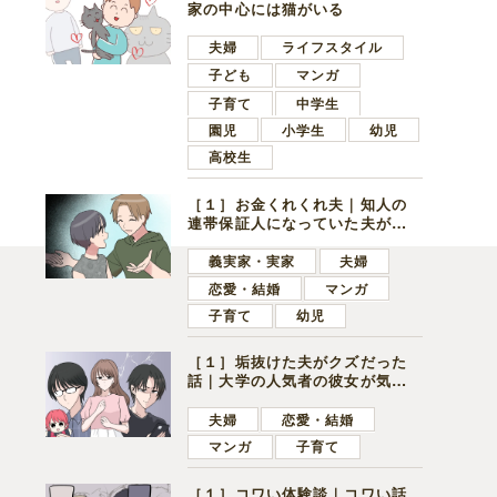
家の中心には猫がいる
夫婦
ライフスタイル
子ども
マンガ
子育て
中学生
園児
小学生
幼児
高校生
［１］お金くれくれ夫｜知人の
連帯保証人になっていた夫が家
の貯金を全額おろしてほしいと
言ってきた
義実家・実家
夫婦
恋愛・結婚
マンガ
子育て
幼児
［１］垢抜けた夫がクズだった
話｜大学の人気者の彼女が気に
なったのは地味で目立たない男
子学生
夫婦
恋愛・結婚
マンガ
子育て
［１］コワい体験談｜コワい話