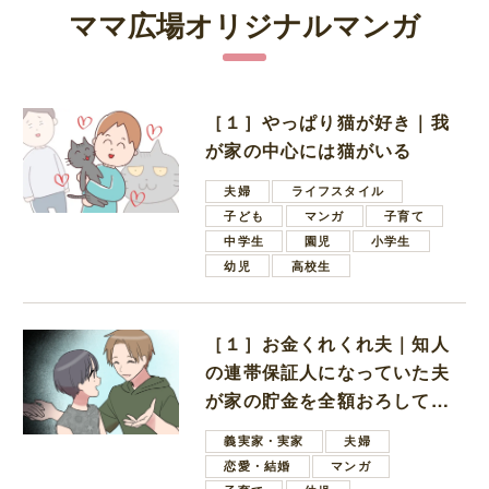
ママ広場オリジナルマンガ
［１］やっぱり猫が好き｜我
が家の中心には猫がいる
夫婦
ライフスタイル
子ども
マンガ
子育て
中学生
園児
小学生
幼児
高校生
［１］お金くれくれ夫｜知人
の連帯保証人になっていた夫
が家の貯金を全額おろしてほ
しいと言ってきた
義実家・実家
夫婦
恋愛・結婚
マンガ