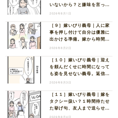
いないから？と嫌味を言って
くる義母に言葉を失う
2026年8月1日
［９］嫁いびり義母｜人に家
事を押し付けて自分は優雅に
出かける準備。嫁から時間も
お金も搾取する義母
2026年8月2日
［１０］嫁いびり義母｜迎え
を頼んだくせに時間になって
も姿を見せない義母。返信す
らなく不安な時間を過ごす
2026年8月3日
［１１］嫁いびり義母｜嫁を
タクシー扱い？１時間待たせ
た挙げ句、友人まで送らせる
義母が図々しい
2026年8月4日