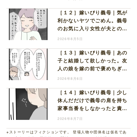
［１２］嫁いびり義母｜気が
利かないヤツでごめん。義母
のお気に入り女性が夫との親
密さを匂わせてくる
2026年8月5日
［１３］嫁いびり義母｜あの
子と結婚して欲しかった。友
人の娘を嫁の前で褒めちぎる
無神経な義母
2026年8月6日
［１４］嫁いびり義母｜少し
休んだだけで義母の肩を持ち
家事当番をしなかったと責め
る夫
2026年8月7日
※ストーリーはフィクションです。 登場人物や団体名は仮名であ