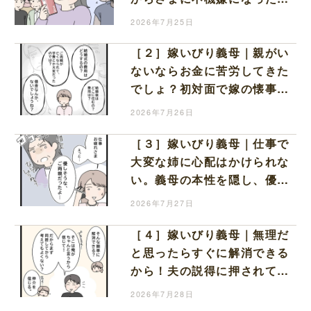
母
2026年7月25日
［２］嫁いびり義母｜親がい
ないならお金に苦労してきた
でしょ？初対面で嫁の懐事情
を執拗に探る義母
2026年7月26日
［３］嫁いびり義母｜仕事で
大変な姉に心配はかけられな
い。義母の本性を隠し、優し
そうだったと嘘をつく
2026年7月27日
［４］嫁いびり義母｜無理だ
と思ったらすぐに解消できる
から！夫の説得に押されて義
実家での同居を決めた妻
2026年7月28日