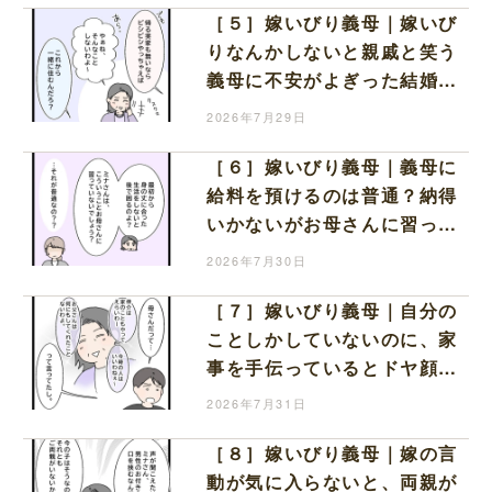
［５］嫁いびり義母｜嫁いび
りなんかしないと親戚と笑う
義母に不安がよぎった結婚
式。不安なまま同居生活スタ
2026年7月29日
ート
［６］嫁いびり義母｜義母に
給料を預けるのは普通？納得
いかないがお母さんに習って
ないでしょと言われ自信が持
2026年7月30日
てない
［７］嫁いびり義母｜自分の
ことしかしていないのに、家
事を手伝っているとドヤ顔す
る夫に開いた口が塞がらない
2026年7月31日
［８］嫁いびり義母｜嫁の言
動が気に入らないと、両親が