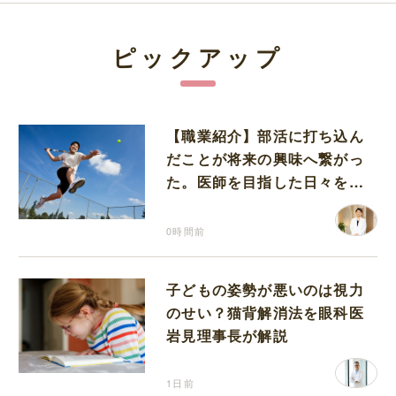
ピックアップ
【職業紹介】部活に打ち込ん
だことが将来の興味へ繋がっ
た。医師を目指した日々を振
り返って思うこと
0時間前
子どもの姿勢が悪いのは視力
のせい？猫背解消法を眼科医
岩見理事長が解説
1日前