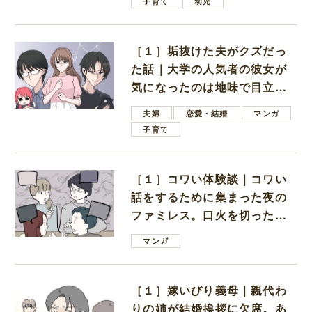
子育て
幼児
［１］垢抜けた夫がクズだっ
た話｜大学の人気者の彼女が
気になったのは地味で目立た
ない男子学生
夫婦
恋愛・結婚
マンガ
子育て
［１］コワい体験談｜コワい
話をするために集まった夜の
ファミレス。口火を切ったの
は電車好きの男の子ママ
マンガ
［１］嫁いびり義母｜親代わ
りの姉が結婚挨拶に欠席。あ