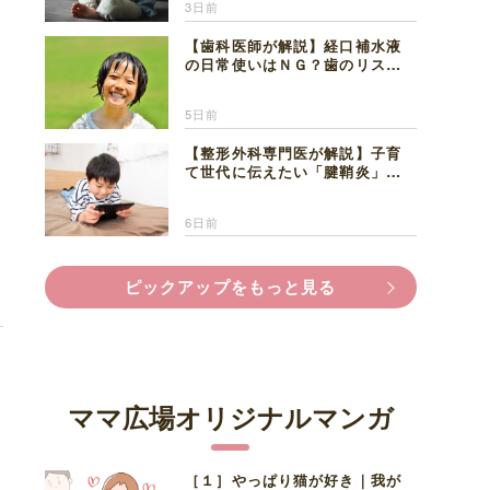
3日前
【歯科医師が解説】経口補水液
の日常使いはＮＧ？歯のリスク
と熱中症対策
5日前
【整形外科専門医が解説】子育
て世代に伝えたい「腱鞘炎」の
正しい知識と対処法
6日前
で
ピックアップをもっと見る
ママ広場オリジナルマンガ
に
［１］やっぱり猫が好き｜我が