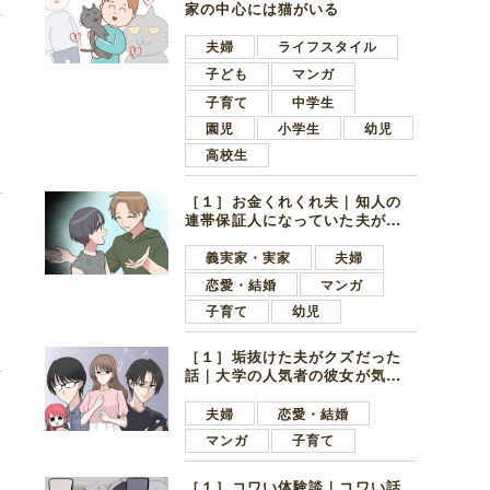
家の中心には猫がいる
夫婦
ライフスタイル
子ども
マンガ
子育て
中学生
根
園児
小学生
幼児
高校生
［１］お金くれくれ夫｜知人の
連帯保証人になっていた夫が家
の貯金を全額おろしてほしいと
言ってきた
義実家・実家
夫婦
問
恋愛・結婚
マンガ
子育て
幼児
［１］垢抜けた夫がクズだった
話｜大学の人気者の彼女が気に
なったのは地味で目立たない男
子学生
夫婦
恋愛・結婚
マンガ
子育て
り
［１］コワい体験談｜コワい話