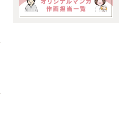
い
罪
昔