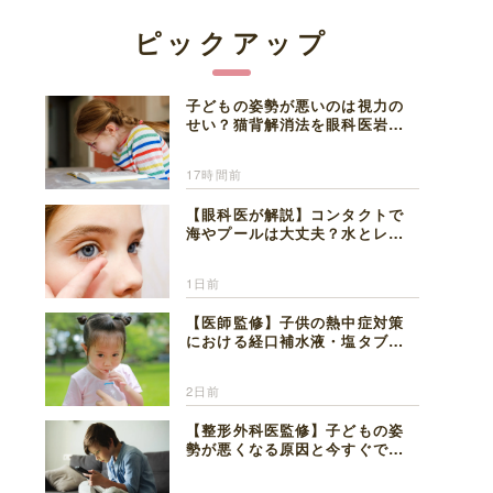
ピックアップ
子どもの姿勢が悪いのは視力の
せい？猫背解消法を眼科医岩見
理事長が解説
17時間前
【眼科医が解説】コンタクトで
海やプールは大丈夫？水とレン
ズの注意点
1日前
【医師監修】子供の熱中症対策
における経口補水液・塩タブレ
ットの適切な活用法と水分補給
の注意点
2日前
【整形外科医監修】子どもの姿
勢が悪くなる原因と今すぐでき
る改善習慣４選