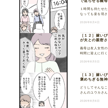
で送らせる義母
１時間も待たせた
なっても姿を現さ
きません。暇を潰
2026年8月4日
［１２］嫁いび
が夫との親密さ
義母は友人女性の
時間に迎えに行く
もないまま、片道
2026年8月5日
［１３］嫁いび
褒めちぎる無神
どうしてそんなこ
さんのユウカさん
からの付き合いの
2026年8月6日