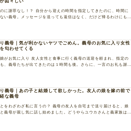
が図々しい
のに謝罪なし！？ 自分から迎えの時間を指定してきたのに、時間に
ない義母。メッセージを送っても返信はなく、だけど帰るわけにも
すこともできず、うとうとしていると、突然コンコン […]
り義母｜気が利かないヤツでごめん。義母のお気に入り女性
を匂わせてくる
娘がお気に入り 友人女性と食事に行く義母の送迎を頼まれ、指定の
も、義母たちが出てきたのは１時間も後。さらに、一言のお礼も謝
４０分の自宅まで友人女性を送り届けることになりま […]
り義母｜あの子と結婚して欲しかった。友人の娘を嫁の前で
経な義母
とをわざわざ私に言うの？ 義母の友人を自宅まで送り届けると、娘
と義母が親し気に話し始めました。どうやらユウカさんと義家族は
ようで、義母はユウカさんに会えてとても嬉しそう。 […]