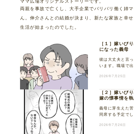
ママ広場オリジナルストーリーです。
両親を事故で亡くし、大手企業でバリバリ働く姉マ
ん。伸介さんとの結婚が決まり、新たな家族と幸せ
生活が始まったのでした。
［１］嫁いびり
になった義母
彼は大丈夫と言っ
います。職場で出
も姉のマナが急な
2026年7月25日
［２］嫁いびり
嫁の懐事情を執
義母に芽生えた苦
同席する予定でし
事情は伝えていた
2026年7月26日