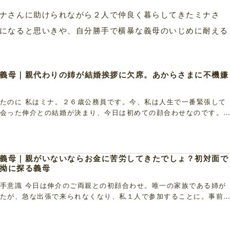
ナさんに助けられながら２人で仲良く暮らしてきたミナさ
になると思いきや、自分勝手で横暴な義母のいじめに耐える
義母｜親代わりの姉が結婚挨拶に欠席。あからさまに不機嫌
たのに 私はミナ。２６歳公務員です。今、私は人生で一番緊張して
会った伸介との結婚が決まり、今日は初めての顔合わせなのです。
出張で来られなくなってしまったことを伸介のご両親 […]
義母｜親がいないならお金に苦労してきたでしょ？初対面で
拗に探る義母
手意識 今日は伸介のご両親との初顔合わせ。唯一の家族である姉が
たが、急な出張で来られなくなり、私１人で参加することに。事前
し、伸介も「ちゃんと話してあるから大丈夫」と言っ […]