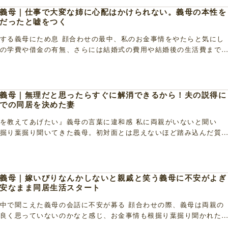
義母｜仕事で大変な姉に心配はかけられない。義母の本性を
だったと嘘をつく
する義母にため息 顔合わせの最中、私のお金事情をやたらと気にし
の学費や借金の有無、さらには結婚式の費用や結婚後の生活費まで
れ、正直あまりいい気はしませんでした。 両親がい […]
義母｜無理だと思ったらすぐに解消できるから！夫の説得に
での同居を決めた妻
を教えてあげたい』義母の言葉に違和感 私に両親がいないと聞い
掘り葉掘り聞いてきた義母。初対面とは思えないほど踏み込んだ質
は義母に苦手意識を抱きました。この先うまくやってい […]
義母｜嫁いびりなんかしないと親戚と笑う義母に不安がよぎ
安なまま同居生活スタート
中で聞こえた義母の会話に不安が募る 顔合わせの際、義母は両親の
良く思っていないのかなと感じ、お金事情も根掘り葉掘り聞かれた
識を持ってしまった私。しかし、伸介から同居を提案 […]