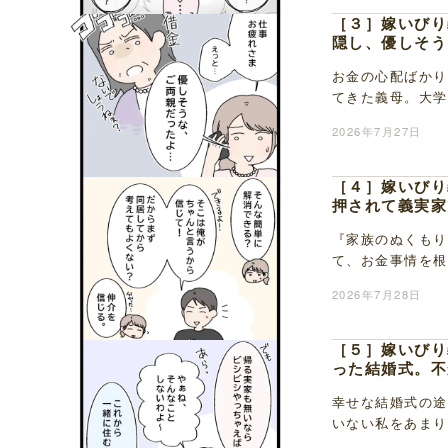
［３］嫁いびり
隠し、優しそう
お金の心配ばかり
てきた義母。大学
掘り葉掘り質問さ
2026年7月27日
［４］嫁いびり
押されて義実家
『家族のぬくもり
て、お金事情を根
を次々とされ、私
2026年7月28日
［５］嫁いびり
った結婚式。不
幸せな結婚式の途
いない私をあまり
して義母に苦手意