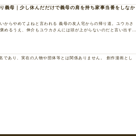
り義母｜少し休んだだけで義母の肩を持ち家事当番をしなか
いからやめてよねと言われる 義母の友人宅からの帰り道。ユウカさ
褒めるうえ、伸介もユウカさんには頭が上がらないのだと言い出す
ことをわざわざ私に言うのかと不満がつのりました。 […]
仮名であり、実在の人物や団体等とは関係ありません。 創作漫画とし