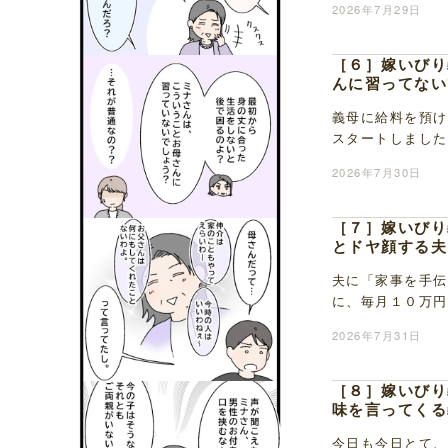
2026年7月29日
［６］嫁いびり
んに習ってない
義母に給料を預け
スタートしました
娘だと思って接す
2026年7月30日
［７］嫁いびり
とドヤ顔する夫
夫に「家事を手伝
に、毎月１０万円
が生まれた時に身
2026年7月31日
［８］嫁いびり
味を言ってくる
今日も今日とて、