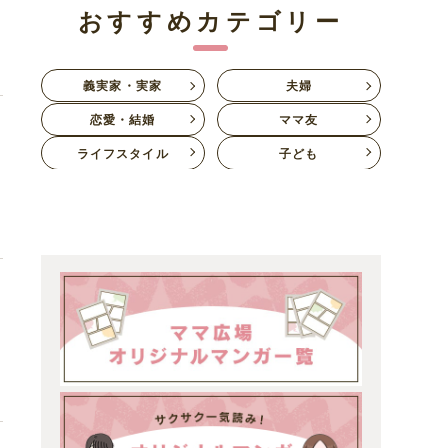
おすすめカテゴリー
事
義実家・実家
夫婦
恋愛・結婚
ママ友
ライフスタイル
子ども
ャ
の