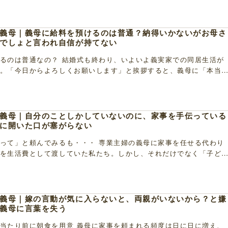
義母｜義母に給料を預けるのは普通？納得いかないがお母さ
でしょと言われ自信が持てない
るのは普通なの？ 結婚式も終わり、いよいよ義実家での同居生活が
。「今日からよろしくお願いします」と挨拶すると、義母に「本当
るわね」と言われました。心からの言葉だと信じたい […]
義母｜自分のことしかしていないのに、家事を手伝っている
に開いた口が塞がらない
って」と頼んでみるも・・・ 専業主婦の義母に家事を任せる代わり
を生活費として渡していた私たち。しかし、それだけでなく「子ど
の丈に合った生活ができるように」と、義母は私の収 […]
義母｜嫁の言動が気に入らないと、両親がいないから？と嫌
義母に言葉を失う
当たり前に朝食を用意 義母に家事を頼まれる頻度は日に日に増え、