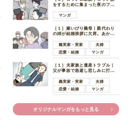
をするために集まった夜のファ
ミレス。口火を切ったのは電車
好きの男の子ママ
マンガ
［１］嫁いびり義母｜親代わり
の姉が結婚挨拶に欠席。あから
さまに不機嫌になった義母
の
義実家・実家
夫婦
恋愛・結婚
マンガ
［１］夫家族と遺産トラブル｜
父が事故で急逝し悲しみに打ち
ひしがれる妻を力強い言葉で励
ます夫
義実家・実家
夫婦
恋愛・結婚
マンガ
も
オリジナルマンガをもっと見る