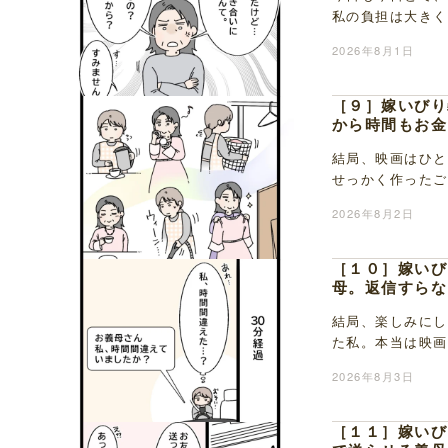
私の負担は大きく
が終わったら家で
2026年8月1日
［９］嫁いびり
から時間もお金
結局、映画はひと
せっかく作ったご
ンセルされたり。
2026年8月2日
［１０］嫁いび
母。返信すらな
結局、楽しみにし
た私。本当は映画
で時間が足りなく
2026年8月3日
［１１］嫁いび