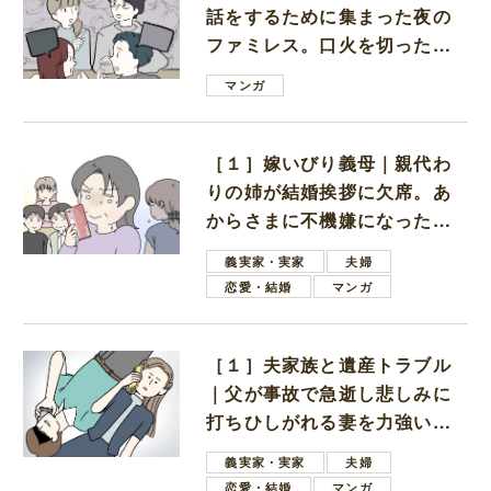
話をするために集まった夜の
ファミレス。口火を切ったの
は電車好きの男の子ママ
マンガ
［１］嫁いびり義母｜親代わ
りの姉が結婚挨拶に欠席。あ
からさまに不機嫌になった義
母
義実家・実家
夫婦
恋愛・結婚
マンガ
［１］夫家族と遺産トラブル
｜父が事故で急逝し悲しみに
打ちひしがれる妻を力強い言
葉で励ます夫
義実家・実家
夫婦
恋愛・結婚
マンガ