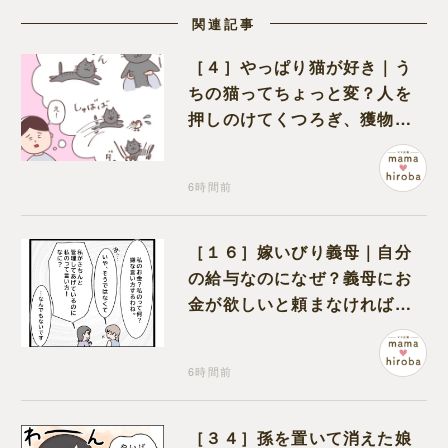
関連記事
［４］やっぱり猫が好き｜う
ちの猫ってちょっと変？人を
押しのけてくつろぎ、獲物に
も物怖じしない鋼のハート
6時間前
［１６］嫁いびり義母｜自分
の給与なのになぜ？義母にお
金が欲しいと頼まなければな
らない状況に疑問を抱く
6時間前
［３４］孫を置いて消えた娘