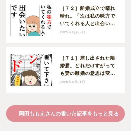
［７２］離婚成立で晴れ
晴れ。「次は私の味方で
いてくれる人と出会いた
い」と前を向く。クセ強
2025年8月22日
義母に抗う嫁達｜岡田も
もえと申します
［７１］差し出された離
婚届。どれだけすがって
も妻の離婚の意思は変わ
らない。クセ強義母に抗
2025年8月21日
う嫁達｜岡田ももえと申
します
岡田ももえさんの書いた記事をもっと見る