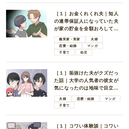
［１］お金くれくれ夫｜知人
の連帯保証人になっていた夫
が家の貯金を全額おろしてほ
しいと言ってきた
義実家・実家
夫婦
恋愛・結婚
マンガ
子育て
幼児
［１］垢抜けた夫がクズだっ
た話｜大学の人気者の彼女が
気になったのは地味で目立た
ない男子学生
夫婦
恋愛・結婚
マンガ
子育て
［１］コワい体験談｜コワい