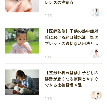
レンズの注意点
3日前
【医師監修】子供の熱中症対
策における経口補水液・塩タ
ブレットの適切な活用法と水
分補給の注意点
4日前
【整形外科医監修】子どもの
姿勢が悪くなる原因と今すぐ
できる改善習慣４選
5日前