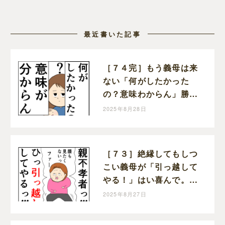
最近書いた記事
［７４完］もう義母は来
ない「何がしたかった
の？意味わからん」勝っ
た！クセ強義母に抗う嫁
2025年8月28日
達｜岡田ももえと申しま
す
［７３］絶縁してもしつ
こい義母が「引っ越して
やる！」はい喜んで。ク
セ強義母に抗う嫁達｜岡
2025年8月27日
田ももえと申します