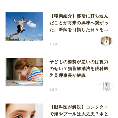
【職業紹介】部活に打ち込ん
だことが将来の興味へ繋がっ
た。医師を目指した日々を振
り返って思うこと
1日前
子どもの姿勢が悪いのは視力
のせい？猫背解消法を眼科医
岩見理事長が解説
2日前
【眼科医が解説】コンタクト
で海やプールは大丈夫？水と