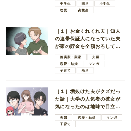
中学生
園児
小学生
幼児
高校生
［１］お金くれくれ夫｜知人
の連帯保証人になっていた夫
が家の貯金を全額おろしてほ
しいと言ってきた
義実家・実家
夫婦
恋愛・結婚
マンガ
子育て
幼児
［１］垢抜けた夫がクズだっ
た話｜大学の人気者の彼女が
気になったのは地味で目立た
ない男子学生
夫婦
恋愛・結婚
マンガ
子育て