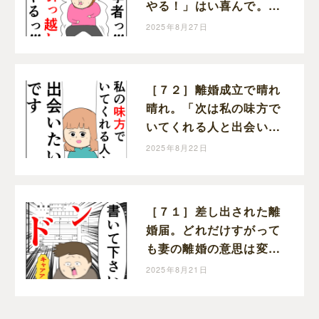
やる！」はい喜んで。ク
セ強義母に抗う嫁達｜岡
2025年8月27日
田ももえと申します
［７２］離婚成立で晴れ
晴れ。「次は私の味方で
いてくれる人と出会いた
い」と前を向く。クセ強
2025年8月22日
義母に抗う嫁達｜岡田も
もえと申します
［７１］差し出された離
婚届。どれだけすがって
も妻の離婚の意思は変わ
らない。クセ強義母に抗
2025年8月21日
う嫁達｜岡田ももえと申
します