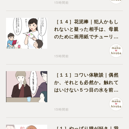
15時間前
［１４］花泥棒｜犯人かもし
れないと疑った相手は、母親
のために画用紙でチューリッ
プを作っていただけだった
15時間前
［１１］コワい体験談｜偶然
か、それとも必然か。触れて
はいけない５つ目の水を前に
コワい話を続ける一同
15時間前
［１］やっぱり猫が好き｜我