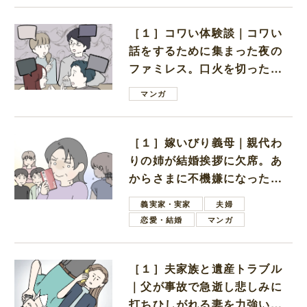
［１］コワい体験談｜コワい
話をするために集まった夜の
ファミレス。口火を切ったの
は電車好きの男の子ママ
マンガ
［１］嫁いびり義母｜親代わ
りの姉が結婚挨拶に欠席。あ
からさまに不機嫌になった義
母
義実家・実家
夫婦
恋愛・結婚
マンガ
［１］夫家族と遺産トラブル
｜父が事故で急逝し悲しみに
打ちひしがれる妻を力強い言