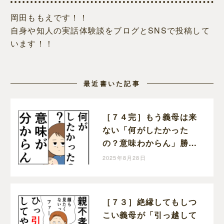
岡田ももえです！！
自身や知人の実話体験談をブログとSNSで投稿して
います！！
最近書いた記事
［７４完］もう義母は来
ない「何がしたかった
の？意味わからん」勝っ
た！クセ強義母に抗う嫁
2025年8月28日
達｜岡田ももえと申しま
す
［７３］絶縁してもしつ
こい義母が「引っ越して